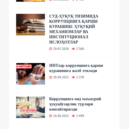
СУД-ҲУҚУҚ ТИЗИМИДА
КОРРУПЦИЯГА ҚАРШИ
КУРАШИШ: ҲУҚУҚИЙ
МЕХАНИЗМЛАР ВА
ИНСТИТУЦИОНАЛ
ИСЛОҲОТЛАР
29.01.2026
2 560
ННТлар коррупцияга қарши
курашишга жалб этилади
26.09.2025
2 239
Коррупцияга оид маъмурий
ҳуқуқбузарлик турлари
кенгайтирилди
16.06.2025
2 699