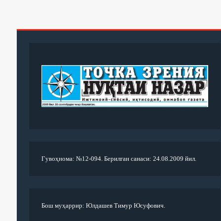
Гувоҳнома: №12-094. Берилган санаси: 24.08.2009 йил.
Бош муҳаррир: Юлдашев Тимур Юсуфович.