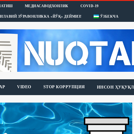
НАТИШ
МЕДИАСАВОДХОНЛИК
COVID-19
ИЛАВИЙ ЗЎРАВОНЛИККА «ЙЎҚ» ДЕЙМИЗ!
ЎЗБЕКЧА
АР
VIDEO
STOP КОРРУПЦИЯ
ИНСОН ҲУҚУҚЛ