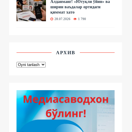
Алданманг! «Ютуқли ўйин» ва
ширин ваъдалар ортидаги
қиммат хато
28.07.2026
1 790
АРХИВ