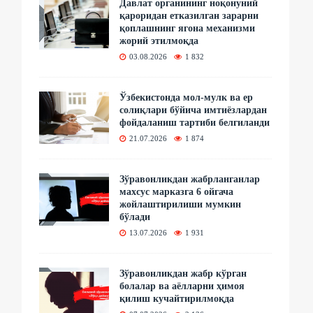
Давлат органининг ноқонуний
қароридан етказилган зарарни
қоплашнинг ягона механизми
жорий этилмоқда
03.08.2026
1 832
Ўзбекистонда мол-мулк ва ер
солиқлари бўйича имтиёзлардан
фойдаланиш тартиби белгиланди
21.07.2026
1 874
Зўравонликдан жабрланганлар
махсус марказга 6 ойгача
жойлаштирилиши мумкин
бўлади
13.07.2026
1 931
Зўравонликдан жабр кўрган
болалар ва аёлларни ҳимоя
қилиш кучайтирилмоқда