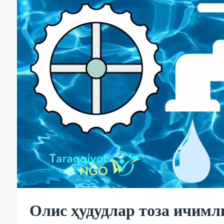
Олис ҳудудлар тоза ичимл