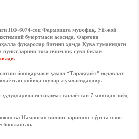
даги ПФ-6074-сон Фармонига мувофиқ, Уй-жой
ижтимоий буюртмаси асосида, Фарғона
ҳалла фуқаролар йиғини ҳамда Қува туманидаги
и пунктларини тоза ичимлик суви билан
рилди
.
сатиш бошқармаси ҳамда “Тараққиёт” нодавлат
илаётган лойиҳа шулар жумласидандир.
 ҳудудларида истиқомат қилаётган 7 мингдан зиёд
ижон ва Наманган вилоятларининг тўртта олис
м бошланган.