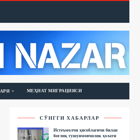
МЕҲНАТ МИГРАЦИЯСИ
АРИ
СЎНГГИ ХАБАРЛАР
Истеъмолчи ҳисоблагичи билан
боғлиқ тушунмовчилик ҳолати