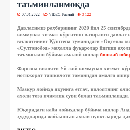
таъминланмоқда
07.01.2022
VIDEO
,
Расмий
3 122
Давлатимиз раҳбарининг 2020 йил 25 сентябр
коммунал хизмат кўрсатиш вазирлиги давлат 
вилоятининг Қўштепа туманидаги «Оқтепа» ма
«Султонобод» маҳалла фуқаролар йиғини аҳол
таъминлаш бўйича амалий ишлар
бошлаб юбо
Фарғона вилояти Уй-жой коммунал хизмат кўр
нотижорат ташкилоти томонидан амалга ошир
Мазкур лойиҳа якунига етгач, вилоятнинг олис
аҳоли тоза ичимлик суви билан таъминланади.
Юқоридаги каби лойиҳалар бўйича ишлар Анд
ҳудудларида жойлашган аҳоли пунктларида ҳа