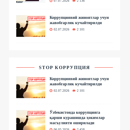
07.07.2026
2 136
Коррупциявий жиноятлар учун
жавобгарлик кучайтирилди
02.07.2026
2 101
STOP КОРРУПЦИЯ
Коррупциявий жиноятлар учун
жавобгарлик кучайтирилди
02.07.2026
2 101
Ўзбекистонда коррупцияга
қарши курашишда ҳокимлар
масъулияти оширилади
06.05.2026
2 458