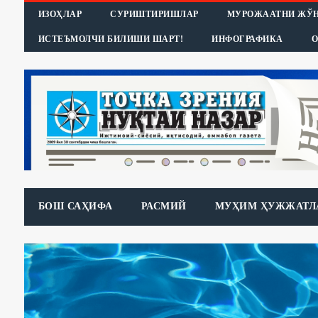
ИЗОҲЛАР
СУРИШТИРИШЛАР
МУРОЖААТНИ ЖЎ
ИСТЕЪМОЛЧИ БИЛИШИ ШАРТ!
ИНФОГРАФИКА
О
БОШ САҲИФА
РАСМИЙ
МУҲИМ ҲУЖЖАТЛ