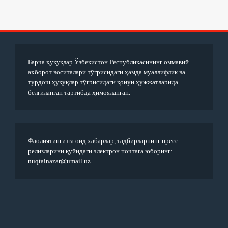
Барча ҳуқуқлар Ўзбекистон Республикасининг оммавий
ахборот воситалари тўғрисидаги ҳамда муаллифлик ва
турдош ҳуқуқлар тўғрисидаги қонун ҳужжатларида
белгиланган тартибда ҳимояланган.
Фаолиятингизга оид хабарлар, тадбирларнинг пресс-
релизларини қуйидаги электрон почтага юборинг:
nuqtainazar@umail.uz.