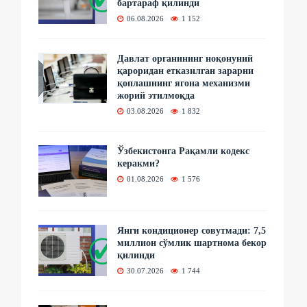
бартараф қилинди
06.08.2026
1 152
Давлат органининг ноқонуний
қароридан етказилган зарарни
қоплашнинг ягона механизми
жорий этилмоқда
03.08.2026
1 832
Ўзбекистонга Рақамли кодекс
керакми?
01.08.2026
1 576
Янги кондиционер совутмади: 7,5
миллион сўмлик шартнома бекор
қилинди
30.07.2026
1 744