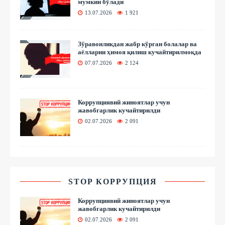
мумкин бўлади
13.07.2026
1 921
Зўравонликдан жабр кўрган болалар ва
аёлларни ҳимоя қилиш кучайтирилмоқда
07.07.2026
2 124
Коррупциявий жиноятлар учун
жавобгарлик кучайтирилди
02.07.2026
2 091
STOP КОРРУПЦИЯ
Коррупциявий жиноятлар учун
жавобгарлик кучайтирилди
02.07.2026
2 091