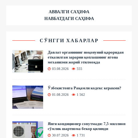
АВВАЛГИ САҲИФА
НАВБАТДАГИ САҲИФА
СЎНГГИ ХАБАРЛАР
Давлат органининг ноқонуний қароридан
етказилган зарарни қоплашнинг ягона
механизми жорий этилмоқда
03.08.2026
555
Ўзбекистонга Рақамли кодекс керакми?
01.08.2026
1 562
Янги кондиционер совутмади: 7,5 миллион
сўмлик шартнома бекор қилинди
30.07.2026
1 731