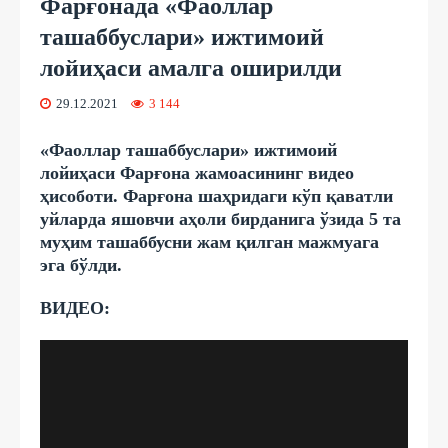
Фарғонада «Фаоллар
ташаббуслари» ижтимоий
лойиҳаси амалга оширилди
29.12.2021
3 144
«Фаоллар ташаббуслари» ижтимоий
лойиҳаси Фарғона жамоасининг видео
ҳисоботи. Фарғона шаҳридаги кўп қаватли
уйларда яшовчи аҳоли бирданига ўзида 5 та
муҳим ташаббусни жам қилган мажмуага
эга бўлди.
ВИДЕО: