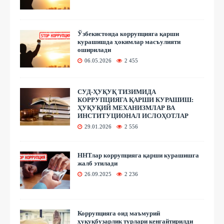
Ўзбекистонда коррупцияга қарши
курашишда ҳокимлар масъулияти
оширилади
06.05.2026
2 455
СУД-ҲУҚУҚ ТИЗИМИДА
КОРРУПЦИЯГА ҚАРШИ КУРАШИШ:
ҲУҚУҚИЙ МЕХАНИЗМЛАР ВА
ИНСТИТУЦИОНАЛ ИСЛОҲОТЛАР
29.01.2026
2 556
ННТлар коррупцияга қарши курашишга
жалб этилади
26.09.2025
2 236
Коррупцияга оид маъмурий
ҳуқуқбузарлик турлари кенгайтирилди