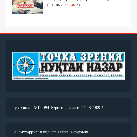
16.06.2025
2 696
Гувоҳнома: №12-094. Берилган санаси: 24.08.2009 йил.
Бош муҳаррир: Юлдашев Тимур Юсуфович.