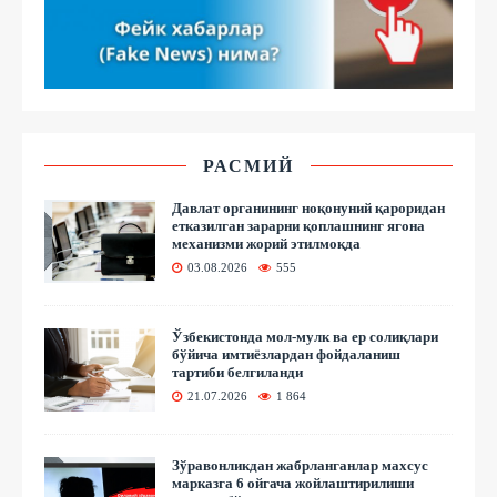
РАСМИЙ
Давлат органининг ноқонуний қароридан
етказилган зарарни қоплашнинг ягона
механизми жорий этилмоқда
03.08.2026
555
Ўзбекистонда мол-мулк ва ер солиқлари
бўйича имтиёзлардан фойдаланиш
тартиби белгиланди
21.07.2026
1 864
Зўравонликдан жабрланганлар махсус
марказга 6 ойгача жойлаштирилиши