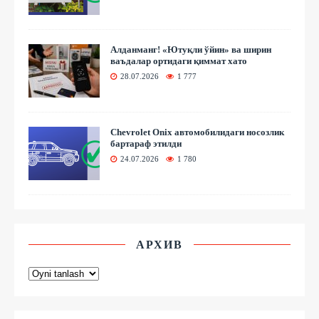
Алданманг! «Ютуқли ўйин» ва ширин
ваъдалар ортидаги қиммат хато
28.07.2026
1 777
Chevrolet Onix автомобилидаги носозлик
бартараф этилди
24.07.2026
1 780
АРХИВ