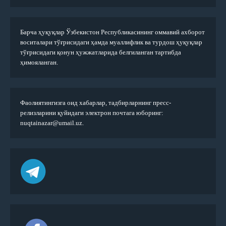
Барча ҳуқуқлар Ўзбекистон Республикасининг оммавий ахборот
воситалари тўғрисидаги ҳамда муаллифлик ва турдош ҳуқуқлар
тўғрисидаги қонун ҳужжатларида белгиланган тартибда
ҳимояланган.
Фаолиятингизга оид хабарлар, тадбирларнинг пресс-
релизларини қуйидаги электрон почтага юборинг:
nuqtainazar@umail.uz.