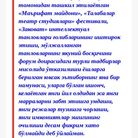
томонидан ташкил этилаётган
«Маърифат майдони», «Талабалар
театр студиялари» фестивали,
«Заковат» интеллектуал
танловлари ғолибларининг иштирок
этиши, мўлжалланган
танловларнинг якуний босқичини
форум доирасидаги турли тадбирлар
мисолида ўтказилиши ёшларга
берилган юксак эътиборнинг яна бир
намунаси, уларга бўлган ишонч,
келаётган янги йил олдидан эса янги
марраларни забт этишга ундаши,
янги режалар тузишга чорлаши,
янги имкониятлар эшигининг
очилиши десам фикрим хато
бўлмайди деб ўйлайман.