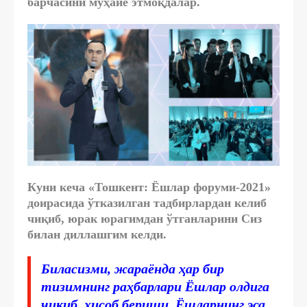
барчасини муҳайё этмоқдалар.
Куни кеча «Тошкент: Ёшлар форуми-2021»
доирасида ўтказилган тадбирлардан келиб
чиқиб, юрак юрагимдан ўтганларини Сиз
билан диллашгим келди.
Биласизми, жараёнда ҳар бир
тизимнинг раҳбарлари Ёшлар олдига
чиқиб, ҳисоб бериши, Ёшларнинг эса,