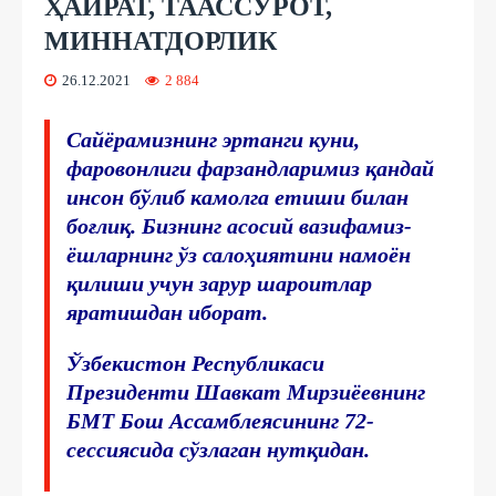
ҲАЙРАТ, ТААССУРОТ,
МИННАТДОРЛИК
26.12.2021
2 884
Сайёрамизнинг эртанги куни,
фаровонлиги фарзандларимиз қандай
инсон бўлиб камолга етиши билан
боғлиқ. Бизнинг асосий вазифамиз-
ёшларнинг ўз салоҳиятини намоён
қилиши учун зарур шароитлар
яратишдан иборат.
Ўзбекистон Республикаси
Президенти Шавкат Мирзиёевнинг
БМТ Бош Ассамблеясининг 72-
сессиясида сўзлаган нутқидан.