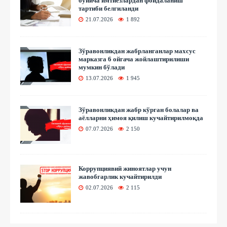
бўйича имтиёзлардан фойдаланиш
тартиби белгиланди
21.07.2026
1 892
Зўравонликдан жабрланганлар махсус
марказга 6 ойгача жойлаштирилиши
мумкин бўлади
13.07.2026
1 945
Зўравонликдан жабр кўрган болалар ва
аёлларни ҳимоя қилиш кучайтирилмоқда
07.07.2026
2 150
Коррупциявий жиноятлар учун
жавобгарлик кучайтирилди
02.07.2026
2 115