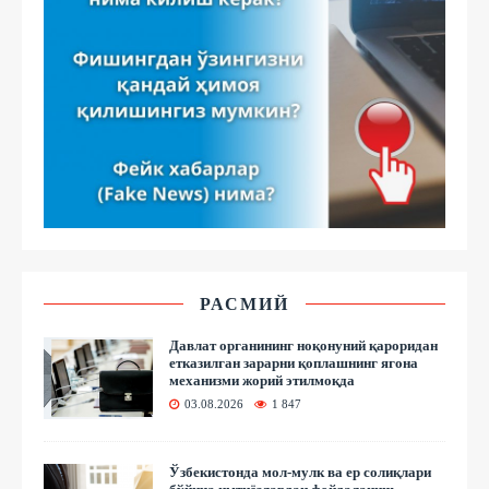
РАСМИЙ
Давлат органининг ноқонуний қароридан
етказилган зарарни қоплашнинг ягона
механизми жорий этилмоқда
03.08.2026
1 847
Ўзбекистонда мол-мулк ва ер солиқлари