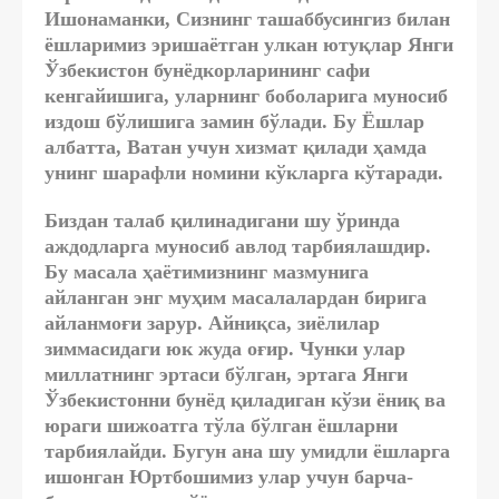
Ишонаманки, Сизнинг ташаббусингиз билан
ёшларимиз эришаётган улкан ютуқлар Янги
Ўзбекистон бунёдкорларининг сафи
кенгайишига, уларнинг боболарига муносиб
издош бўлишига замин бўлади. Бу Ёшлар
албатта, Ватан учун хизмат қилади ҳамда
унинг шарафли номини кўкларга кўтаради.
Биздан талаб қилинадигани шу ўринда
аждодларга муносиб авлод тарбиялашдир.
Бу масала ҳаётимизнинг мазмунига
айланган энг муҳим масалалардан бирига
айланмоғи зарур. Айниқса, зиёлилар
зиммасидаги юк жуда оғир. Чунки улар
миллатнинг эртаси бўлган, эртага Янги
Ўзбекистонни бунёд қиладиган кўзи ёниқ ва
юраги шижоатга тўла бўлган ёшларни
тарбиялайди. Бугун ана шу умидли ёшларга
ишонган Юртбошимиз улар учун барча-