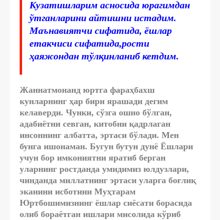
Кузатишларим асносида юрагимдан
ўтганларини айтишни истадим.
Маънавиятчи сифатида, ёшлар
етакчиси сифатида,рости
ҳаяжондан тўлқинланиб кетдим.
Жаннатмонанд юртга фараҳбахш
кунларнинг ҳар бири ярашади дегим
келаверди. Чунки, сўзга ошно бўлган,
адабиётни севган, китобни қадрлаган
инсоннинг албатта, эртаси бўлади. Мен
бунга ишонаман. Бугун бутун дунё Ёшлари
учун бор имкониятни яратиб берган
уларнинг ростданда умидимиз юлдузлари,
чинданда миллатнинг эртаси уларга боғлиқ
эканини исботини Муҳтарам
Юртбошимизнинг ёшлар сиёсати борасида
олиб бораётган ишлари мисолида кўриб