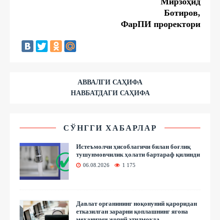
Мирзоҳид
Ботиров,
ФарПИ проректори
АВВАЛГИ САҲИФА
НАВБАТДАГИ САҲИФА
СЎНГГИ ХАБАРЛАР
Истеъмолчи ҳисоблагичи билан боғлиқ
тушунмовчилик ҳолати бартараф қилинди
06.08.2026
1 175
Давлат органининг ноқонуний қароридан
етказилган зарарни қоплашнинг ягона
механизми жорий этилмоқда