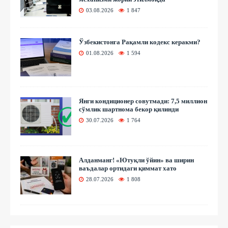
03.08.2026
1 847
Ўзбекистонга Рақамли кодекс керакми?
01.08.2026
1 594
Янги кондиционер совутмади: 7,5 миллион
сўмлик шартнома бекор қилинди
30.07.2026
1 764
Алданманг! «Ютуқли ўйин» ва ширин
ваъдалар ортидаги қиммат хато
28.07.2026
1 808