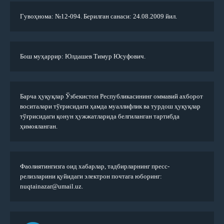
Гувоҳнома: №12-094. Берилган санаси: 24.08.2009 йил.
Бош муҳаррир: Юлдашев Тимур Юсуфович.
Барча ҳуқуқлар Ўзбекистон Республикасининг оммавий ахборот
воситалари тўғрисидаги ҳамда муаллифлик ва турдош ҳуқуқлар
тўғрисидаги қонун ҳужжатларида белгиланган тартибда
ҳимояланган.
Фаолиятингизга оид хабарлар, тадбирларнинг пресс-
релизларини қуйидаги электрон почтага юборинг:
nuqtainazar@umail.uz.