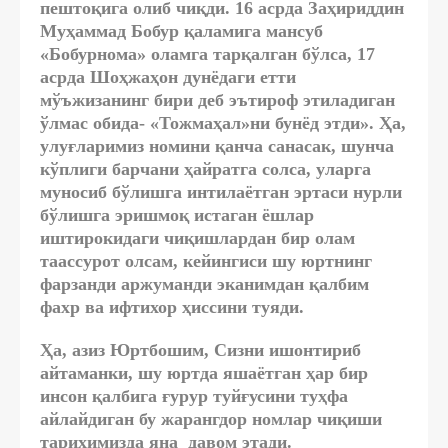
пештоқига олиб чиқди. 16 асрда Заҳириддин
Муҳаммад Бобур қаламига мансуб
«Бобурнома» оламга тарқалган бўлса, 17
асрда Шоҳжаҳон дунёдаги етти
мўъжизанинг бири деб эътироф этиладиган
ўлмас обида- «Тожмаҳал»ни бунёд этди». Ҳа,
улуғларимиз номини қанча санасак, шунча
кўплиги барчани ҳайратга солса, уларга
муносиб бўлишга интилаётган эртаси нурли
бўлишга эришмоқ истаган ёшлар
иштирокидаги чиқишлардан бир олам
таассурот олсам, кейингиси шу юртнинг
фарзанди аржуманди эканимдан қалбим
фахр ва ифтихор ҳиссини туяди.
Ҳа, азиз Юртбошим, Сизни ишонтириб
айтаманки, шу юртда яшаётган ҳар бир
инсон қалбига ғурур туйғусини туҳфа
айлайдиган бу жарангдор номлар чиқиши
тарихимизда яна давом этади.