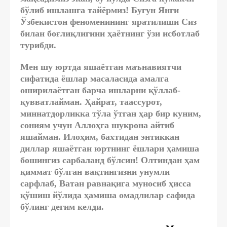
бўлиб ишлашга тайёрмиз! Бугун Янги
Ўзбекистон феноменининг яратилиши Сиз
билан боғлиқлигини ҳаётнинг ўзи исботлаб
турибди.
Мен шу юртда яшаётган маънавиятчи
сифатида ёшлар масаласида амалга
оширилаётган барча ишларни қўллаб-
қувватлайман. Ҳайрат, таассурот,
миннатдорликка тўла ўтган ҳар бир куним,
сониям учун Аллоҳга шукрона айтиб
яшайман. Илоҳим, бахтидан энтиккан
диллар яшаётган юртнинг ёшлари ҳамиша
бошингиз сарбаланд бўлсин! Олтиндан ҳам
қиммат бўлган вақтингизни унумли
сарфлаб, Ватан равнақига муносиб ҳисса
қўшиш йўлида ҳамиша омадлилар сафида
бўлинг дегим келди.