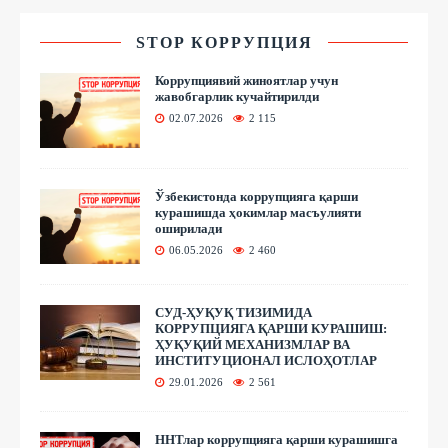
STOP КОРРУПЦИЯ
Коррупциявий жиноятлар учун
жавобгарлик кучайтирилди
02.07.2026
2 115
Ўзбекистонда коррупцияга қарши
курашишда ҳокимлар масъулияти
оширилади
06.05.2026
2 460
СУД-ҲУҚУҚ ТИЗИМИДА
КОРРУПЦИЯГА ҚАРШИ КУРАШИШ:
ҲУҚУҚИЙ МЕХАНИЗМЛАР ВА
ИНСТИТУЦИОНАЛ ИСЛОҲОТЛАР
29.01.2026
2 561
ННТлар коррупцияга қарши курашишга