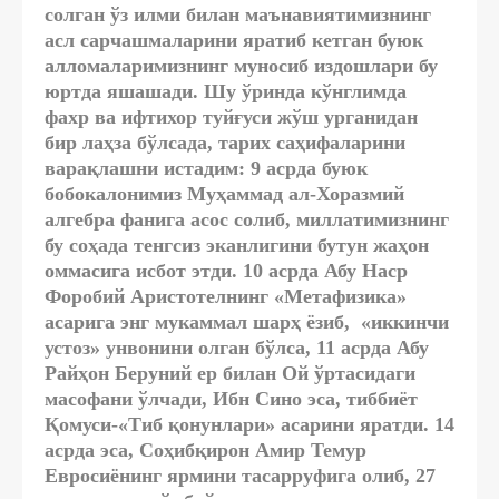
солган ўз илми билан маънавиятимизнинг
асл сарчашмаларини яратиб кетган буюк
алломаларимизнинг муносиб издошлари бу
юртда яшашади. Шу ўринда кўнглимда
фахр ва ифтихор туйғуси жўш урганидан
бир лаҳза бўлсада, тарих саҳифаларини
варақлашни истадим: 9 асрда буюк
бобокалонимиз Муҳаммад ал-Хоразмий
алгебра фанига асос солиб, миллатимизнинг
бу соҳада тенгсиз эканлигини бутун жаҳон
оммасига исбот этди. 10 асрда Абу Наср
Форобий Аристотелнинг «Метафизика»
асарига энг мукаммал шарҳ ёзиб, «иккинчи
устоз» унвонини олган бўлса, 11 асрда Абу
Райҳон Беруний ер билан Ой ўртасидаги
масофани ўлчади, Ибн Сино эса, тиббиёт
Қомуси-«Тиб қонунлари» асарини яратди. 14
асрда эса, Соҳибқирон Амир Темур
Евросиёнинг ярмини тасарруфига олиб, 27