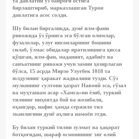
та давлатни ўз байроғи остига
бирлаштириб, марказлашган Турон
давлатига асос солди.
Шу билан биргаликда, дунё илм-фани
ривожида ўз ўрнига эга бўлган олимлар,
фузалолар, улуғ инсонларнинг бошини
силаб, ўлмас обидалар яратилишига ҳисса
қўшган, илм-фан, маданият, адабиёт ва
санъатнинг ривожи учун замин ҳозирлаган
бўлса, 15 асрда Мирзо Улуғбек 1018 та
юлдузнинг ҳаракат жадвалини тузди. Сўз
мулкининг султони ҳазрат Навоий эса, гўзал
ва муҳташам асар «Хамса»ни ёзиб, туркий
тилнинг ниҳоятда бой ва жозибали,
оҳангдор, нафис ҳамда сержило тил
эканлигини дунё аҳлига намоён этди.
Бу билан туркий тилни зулмат ва ҳақорат
ботқоғидан, шараф осмонининг энг олий