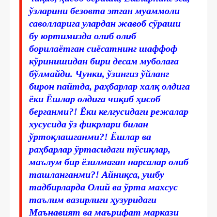
ўзларини безовта этган муаммоли
саволларига улардан жавоб сўраши
бу юртимизда олиб олиб
борилаётган сиёсатнинг шаффоф
кўринишидан бири десам муболаға
бўлмайди. Чунки, ўзингиз ўйланг
бирон пайтда, раҳбарлар халқ олдига
ёки Ёшлар олдига чиқиб ҳисоб
берганми?! Ёки келгусидаги режалар
хусусида ўз фикрлари билан
ўртоқлашганми?! Ёшлар ва
раҳбарлар ўртасидаги тўсиқлар,
маълум бир ёзилмаган нарсалар олиб
ташланганми?! Айниқса, ушбу
тадбирларда Олий ва ўрта махсус
таълим вазирлиги ҳузуридаги
Маънавият ва маърифат маркази