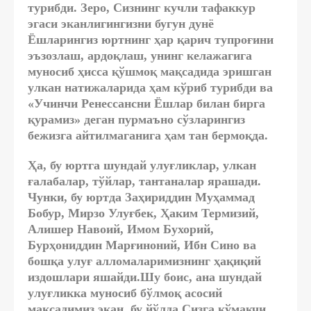
турибди. Зеро, Сизнинг кучли тафаккур
эгаси эканлигингизни бугун дунё
Ёшларингиз юртнинг ҳар қарич тупроғини
эъзозлаш, ардоқлаш, унинг келажагига
муносиб ҳисса қўшмоқ мақсадида эришган
улкан натижаларида ҳам кўриб турибди ва
«Учинчи Ренессансни Ёшлар билан бирга
қурамиз» деган пурмаъно сўзларингиз
бежизга айтилмаганига ҳам тан бермоқда.
Ҳа, бу юртга шундай улуғликлар, улкан
ғалабалар, тўйлар, тантаналар ярашади.
Чунки, бу юртда Заҳириддин Муҳаммад
Бобур, Мирзо Улуғбек, Ҳаким Термизий,
Алишер Навоий, Имом Бухорий,
Бурҳониддин Марғиноний, Ибн Сино ва
бошқа улуғ алломаларимизнинг ҳақиқий
издошлари яшайди.Шу боис, ана шундай
улуғликка муносиб бўлмоқ асосий
мақсадимиз экан, бу йўлда Сизга кўмакчи