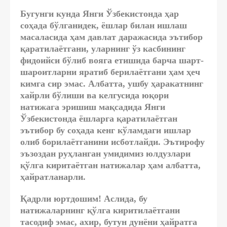
Бугунги кунда Янги Ўзбекистонда ҳар
соҳада бўлганидек, ёшлар билан ишлаш
масаласида ҳам давлат даражасида эътибор
қаратилаётгани, уларнинг ўз касбининг
фидоийси бўлиб вояга етишида барча шарт-
шароитларни яратиб берилаётгани ҳам ҳеч
кимга сир эмас. Албатта, ушбу ҳаракатнинг
хайрли бўлиши ва келгусида юқори
натижага эришиш мақсадида Янги
Ўзбекистонда ёшларга қаратилаётган
эътибор бу соҳада кенг кўламдаги ишлар
олиб борилаётганини исботлайди. Эътирофу
эъзоздан руҳланган умидимиз юлдузлари
қўлга киритаётган натижалар ҳам албатта,
ҳайратланарли.
Қадрли юртдошим! Аслида, бу
натижаларнинг қўлга киритилаётгани
тасодиф эмас, ахир, бутун дунёни ҳайратга