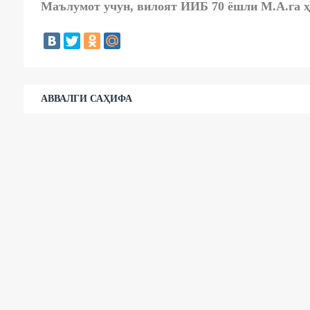
Маълумот учун, вилоят ИИБ 70 ёшли М.А.га ҳ
АВВАЛГИ САҲИФА