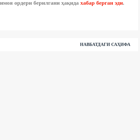
имоя ордери берилгани ҳақида
хабар берган эди
.
НАВБАТДАГИ САҲИФА