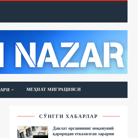
МЕҲНАТ МИГРАЦИЯСИ
АРИ
СЎНГГИ ХАБАРЛАР
Давлат органининг ноқонуний
қароридан етказилган зарарни