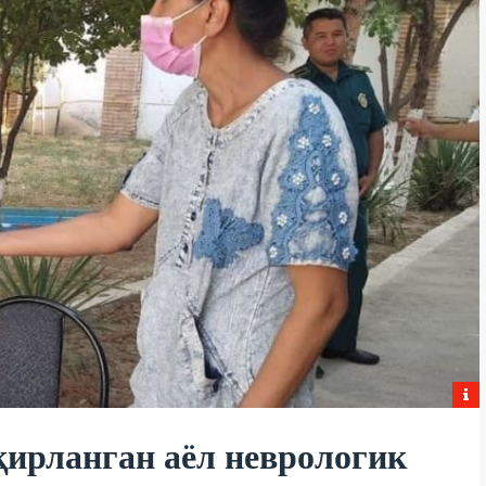
қирланган аёл неврологик