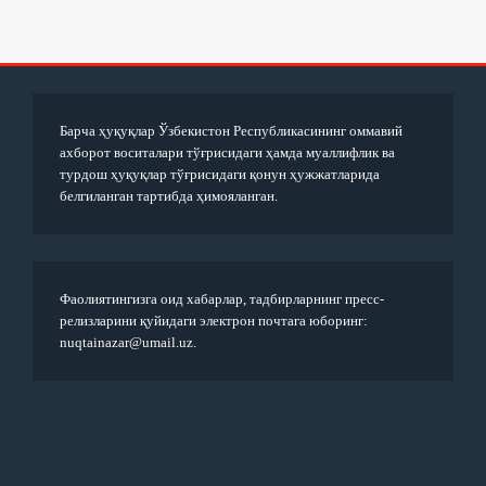
Барча ҳуқуқлар Ўзбекистон Республикасининг оммавий
ахборот воситалари тўғрисидаги ҳамда муаллифлик ва
турдош ҳуқуқлар тўғрисидаги қонун ҳужжатларида
белгиланган тартибда ҳимояланган.
Фаолиятингизга оид хабарлар, тадбирларнинг пресс-
релизларини қуйидаги электрон почтага юборинг:
nuqtainazar@umail.uz.