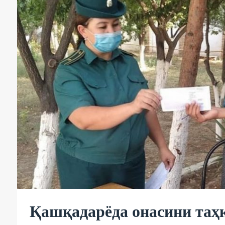
Қашқадарёда онасини таҳ