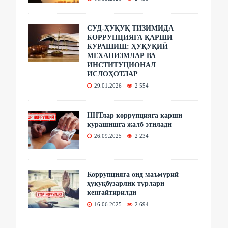
СУД-ҲУҚУҚ ТИЗИМИДА
КОРРУПЦИЯГА ҚАРШИ
КУРАШИШ: ҲУҚУҚИЙ
МЕХАНИЗМЛАР ВА
ИНСТИТУЦИОНАЛ
ИСЛОҲОТЛАР
29.01.2026
2 554
ННТлар коррупцияга қарши
курашишга жалб этилади
26.09.2025
2 234
Коррупцияга оид маъмурий
ҳуқуқбузарлик турлари
кенгайтирилди
16.06.2025
2 694