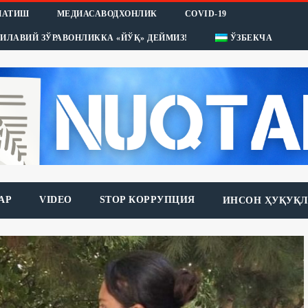
НАТИШ
МЕДИАСАВОДХОНЛИК
COVID-19
ИЛАВИЙ ЗЎРАВОНЛИККА «ЙЎҚ» ДЕЙМИЗ!
ЎЗБЕКЧА
АР
VIDEO
STOP КОРРУПЦИЯ
ИНСОН ҲУҚУҚЛ