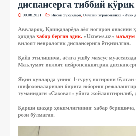
диспансерга тиббий кўрик
09.08.2021
Инсон ҳуқуқлари
,
Оилавий зўравонликка «Йўқ» 
Аввлароқ, Қашқадарёда аёл ногирон онасини 
ҳақида
хабар берган эдик.
«Uznews.uz»
маълум
вилоят неврологик диспансерига ётқизилган.
Қайд этилишича, аёлга ушбу махсус муассасад
Маълумот вилоят нейропсикиятрик диспансери
Яқин кунларда унинг 1-гуруҳ ногирони бўлган
шифохоналаридан бирига юбориш режалаштири
туманидаги «Саховат» уйига жойлаштирилиб, д
Қарши шаҳар ҳокимлигининг хабар беришича, 
рози бўлмаган.