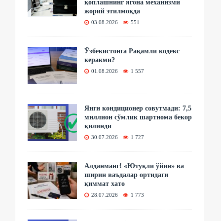
қоплашнинг ягона механизми
жорий этилмоқда
03.08.2026
551
Ўзбекистонга Рақамли кодекс
керакми?
01.08.2026
1 557
Янги кондиционер совутмади: 7,5
миллион сўмлик шартнома бекор
қилинди
30.07.2026
1 727
Алданманг! «Ютуқли ўйин» ва
ширин ваъдалар ортидаги
қиммат хато
28.07.2026
1 773