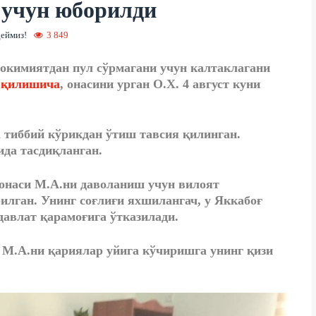
 учун юборилди
деймиз!
3 849
ҳокимиятдан пул сўрмагани учун калтаклагани
 қилишича
, онасини урган О.Х. 4 август куни
а тиббий кўрикдан ўтиш тавсия қилинган.
да тасдиқланган.
 онаси М.А.ни даволаниш учун вилоят
лган. Унинг соғлиғи яхшилангач, у Яккабоғ
авлат қарамоғига ўтказилади.
М.А.ни қариялар уйига кўчиришга унинг қизи