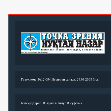
Гувоҳнома: №12-094. Берилган санаси: 24.08.2009 йил.
Бош муҳаррир: Юлдашев Тимур Юсуфович.