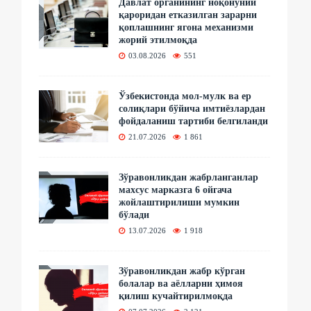
Давлат органининг ноқонуний
қароридан етказилган зарарни
қоплашнинг ягона механизми
жорий этилмоқда
03.08.2026
551
Ўзбекистонда мол-мулк ва ер
солиқлари бўйича имтиёзлардан
фойдаланиш тартиби белгиланди
21.07.2026
1 861
Зўравонликдан жабрланганлар
махсус марказга 6 ойгача
жойлаштирилиши мумкин
бўлади
13.07.2026
1 918
Зўравонликдан жабр кўрган
болалар ва аёлларни ҳимоя
қилиш кучайтирилмоқда