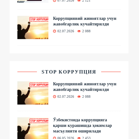
07.07.2026
2 121
Коррупциявий жиноятлар учун
жавобгарлик кучайтирилди
02.07.2026
2 088
STOP КОРРУПЦИЯ
Коррупциявий жиноятлар учун
жавобгарлик кучайтирилди
02.07.2026
2 088
Ўзбекистонда коррупцияга
қарши курашишда ҳокимлар
масъулияти оширилади
06.05.2026
2 453