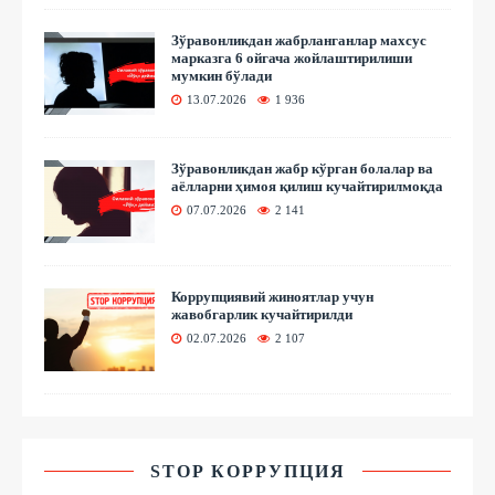
Зўравонликдан жабрланганлар махсус
марказга 6 ойгача жойлаштирилиши
мумкин бўлади
13.07.2026
1 936
Зўравонликдан жабр кўрган болалар ва
аёлларни ҳимоя қилиш кучайтирилмоқда
07.07.2026
2 141
Коррупциявий жиноятлар учун
жавобгарлик кучайтирилди
02.07.2026
2 107
STOP КОРРУПЦИЯ