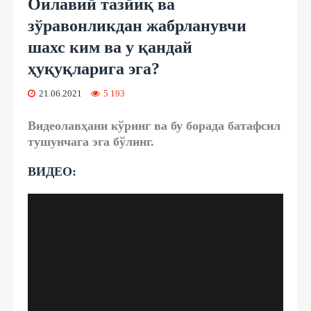
Оилавий тазйиқ ва
зўравонликдан жабрланувчи
шахс ким ва у қандай
ҳуқуқларига эга?
21.06.2021
5 193
Видеолавҳани кўринг ва бу борада батафсил
тушунчага эга бўлинг.
ВИДЕО: