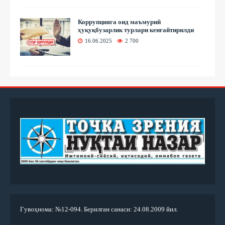
Коррупцияга оид маъмурий
ҳуқуқбузарлик турлари кенгайтирилди
16.06.2025
2 700
Гувоҳнома: №12-094. Берилган санаси: 24.08.2009 йил.