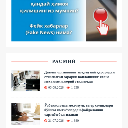
РАСМИЙ
Давлат органининг ноқонуний қароридан
етказилган зарарни қоплашнинг ягона
механизми жорий этилмоқда
03.08.2026
1 838
Ўзбекистонда мол-мулк ва ер солиқлари
бўйича имтиёзлардан фойдаланиш
тартиби белгиланди
21.07.2026
1 880