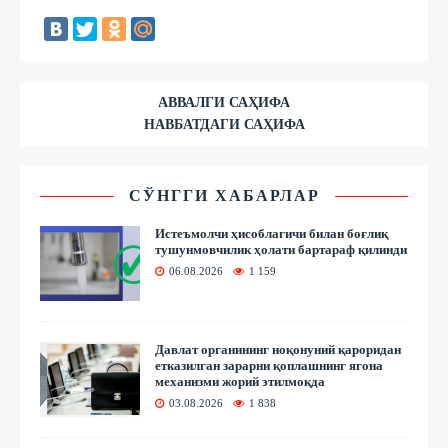
АВВАЛГИ САҲИФА
НАВБАТДАГИ САҲИФА
СЎНГГИ ХАБАРЛАР
Истеъмолчи ҳисоблагичи билан боғлиқ
тушунмовчилик ҳолати бартараф қилинди
06.08.2026
1 159
Давлат органининг ноқонуний қароридан
етказилган зарарни қоплашнинг ягона
механизми жорий этилмоқда
03.08.2026
1 838