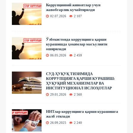
Коррупциявий жиноятлар учун
жавобгарлик кучайтирилди
02.07.2026
2 107
Ўзбекистонда коррупцияга қарши
курашишда ҳокимлар масъулияти
оширилади
06.05.2026
2 459
СУД-ҲУҚУҚ ТИЗИМИДА
КОРРУПЦИЯГА ҚАРШИ КУРАШИШ:
ҲУҚУҚИЙ МЕХАНИЗМЛАР ВА
ИНСТИТУЦИОНАЛ ИСЛОҲОТЛАР
29.01.2026
2 560
ННТлар коррупцияга қарши курашишга
жалб этилади
26.09.2025
2 240