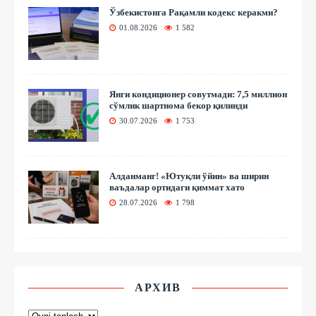
Ўзбекистонга Рақамли кодекс керакми?
01.08.2026
1 582
Янги кондиционер совутмади: 7,5 миллион
сўмлик шартнома бекор қилинди
30.07.2026
1 753
Алданманг! «Ютуқли ўйин» ва ширин
ваъдалар ортидаги қиммат хато
28.07.2026
1 798
АРХИВ