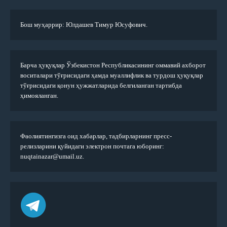
Бош муҳаррир: Юлдашев Тимур Юсуфович.
Барча ҳуқуқлар Ўзбекистон Республикасининг оммавий ахборот
воситалари тўғрисидаги ҳамда муаллифлик ва турдош ҳуқуқлар
тўғрисидаги қонун ҳужжатларида белгиланган тартибда
ҳимояланган.
Фаолиятингизга оид хабарлар, тадбирларнинг пресс-
релизларини қуйидаги электрон почтага юборинг:
nuqtainazar@umail.uz.