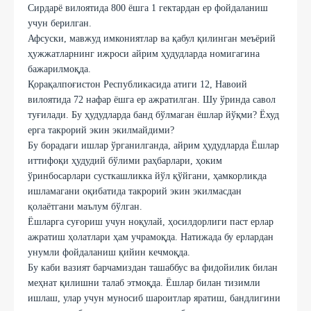
Сирдарё вилоятида 800 ёшга 1 гектардан ер фойдаланиш
учун берилган.
Афсуски, мавжуд имкониятлар ва қабул қилинган меъёрий
ҳужжатларнинг ижроси айрим ҳудудларда номигагина
бажарилмоқда.
Қорақалпоғистон Республикасида атиги 12, Навоий
вилоятида 72 нафар ёшга ер ажратилган. Шу ўринда савол
туғилади. Бу ҳудудларда банд бўлмаган ёшлар йўқми? Ёхуд
ерга такрорий экин экилмайдими?
Бу борадаги ишлар ўрганилганда, айрим ҳудудларда Ёшлар
иттифоқи ҳудудий бўлими раҳбарлари, ҳоким
ўринбосарлари сусткашликка йўл қўйгани, ҳамкорликда
ишламагани оқибатида такрорий экин экилмасдан
қолаётгани маълум бўлган.
Ёшларга суғориш учун ноқулай, ҳосилдорлиги паст ерлар
ажратиш ҳолатлари ҳам учрамоқда. Натижада бу ерлардан
унумли фойдаланиш қийин кечмоқда.
Бу каби вазият барчамиздан ташаббус ва фидойилик билан
меҳнат қилишни талаб этмоқда. Ёшлар билан тизимли
ишлаш, улар учун муносиб шароитлар яратиш, бандлигини