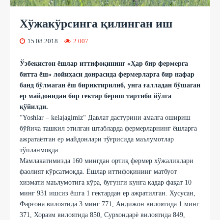
Хўжакўрсинга қилинган иш
15.08.2018
2 007
Ўзбекистон ёшлар иттифоқининг «Ҳар бир фермерга
битта ёш» лойиҳаси доирасида фермерларга бир нафар
банд бўлмаган ёш бириктирилиб, унга ғалладан бўшаган
ер майдонидан бир гектар бериш тартиби йўлга
қўйилди.
“Yoshlar – kelajagimiz“ Давлат дастурини амалга ошириш
бўйича ташкил этилган штабларда фермерларнинг ёшларга
ажратаётган ер майдонлари тўғрисида маълумотлар
тўпланмоқда.
Мамлакатимизда 160 мингдан ортиқ фермер хўжаликлари
фаолият кўрсатмоқда. Ёшлар иттифоқининг матбуот
хизмати маълумотига кўра, бугунги кунга қадар фақат 10
минг 931 ишсиз ёшга 1 гектардан ер ажратилган. Хусусан,
Фарғона вилоятида 3 минг 771, Андижон вилоятида 1 минг
371, Хоразм вилоятида 850, Сурхондарё вилоятида 849,