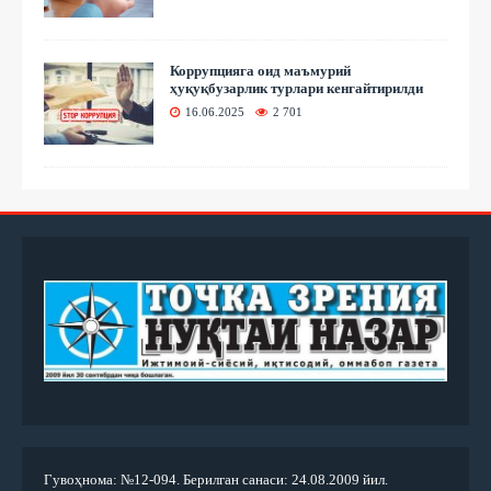
Коррупцияга оид маъмурий
ҳуқуқбузарлик турлари кенгайтирилди
16.06.2025
2 701
Гувоҳнома: №12-094. Берилган санаси: 24.08.2009 йил.