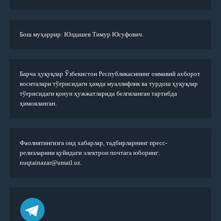
Бош муҳаррир: Юлдашев Тимур Юсуфович.
Барча ҳуқуқлар Ўзбекистон Республикасининг оммавий ахборот
воситалари тўғрисидаги ҳамда муаллифлик ва турдош ҳуқуқлар
тўғрисидаги қонун ҳужжатларида белгиланган тартибда
ҳимояланган.
Фаолиятингизга оид хабарлар, тадбирларнинг пресс-
релизларини қуйидаги электрон почтага юборинг:
nuqtainazar@umail.uz.