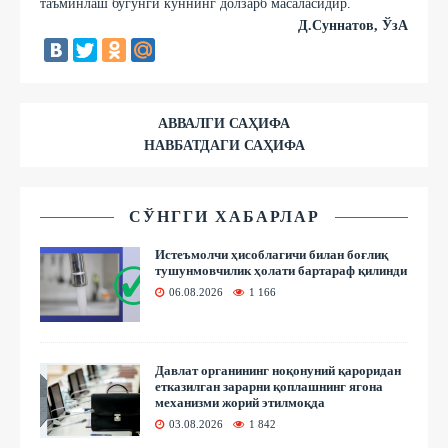
таъминлаш бугунги куннинг долзарб масаласидир.
Д.Суннатов, ЎзА
АВВАЛГИ САҲИФА
НАВБАТДАГИ САҲИФА
СЎНГГИ ХАБАРЛАР
Истеъмолчи ҳисоблагичи билан боғлиқ
тушунмовчилик ҳолати бартараф қилинди
06.08.2026
1 166
Давлат органининг ноқонуний қароридан
етказилган зарарни қоплашнинг ягона
механизми жорий этилмоқда
03.08.2026
1 842