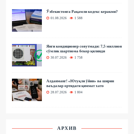
Ўзбекистонга Рақамли кодекс керакми?
01.08.2026
1 588
Янги кондиционер совутмади: 7,5 миллион
сўмлик шартнома бекор қилинди
30.07.2026
1 758
Алданманг! «Ютуқли ўйин» ва ширин
ваъдалар ортидаги қиммат хато
28.07.2026
1 804
АРХИВ