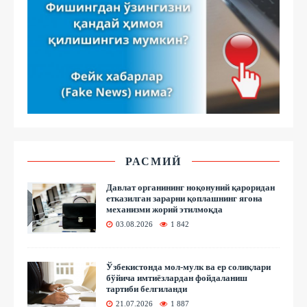
РАСМИЙ
Давлат органининг ноқонуний қароридан
етказилган зарарни қоплашнинг ягона
механизми жорий этилмоқда
03.08.2026
1 842
Ўзбекистонда мол-мулк ва ер солиқлари
бўйича имтиёзлардан фойдаланиш
тартиби белгиланди
21.07.2026
1 887