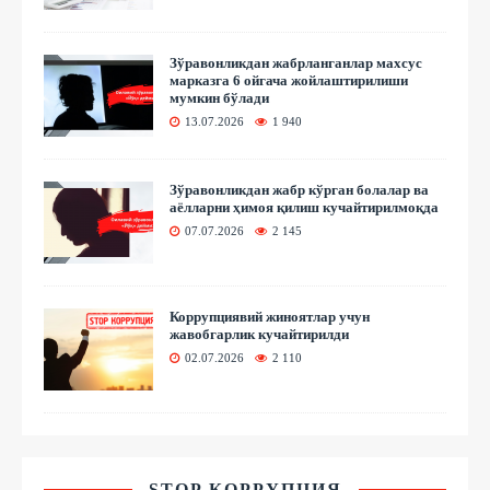
Зўравонликдан жабрланганлар махсус
марказга 6 ойгача жойлаштирилиши
мумкин бўлади
13.07.2026
1 940
Зўравонликдан жабр кўрган болалар ва
аёлларни ҳимоя қилиш кучайтирилмоқда
07.07.2026
2 145
Коррупциявий жиноятлар учун
жавобгарлик кучайтирилди
02.07.2026
2 110
STOP КОРРУПЦИЯ