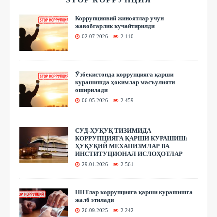
Коррупциявий жиноятлар учун
жавобгарлик кучайтирилди
02.07.2026
2 110
Ўзбекистонда коррупцияга қарши
курашишда ҳокимлар масъулияти
оширилади
06.05.2026
2 459
СУД-ҲУҚУҚ ТИЗИМИДА
КОРРУПЦИЯГА ҚАРШИ КУРАШИШ:
ҲУҚУҚИЙ МЕХАНИЗМЛАР ВА
ИНСТИТУЦИОНАЛ ИСЛОҲОТЛАР
29.01.2026
2 561
ННТлар коррупцияга қарши курашишга
жалб этилади
26.09.2025
2 242