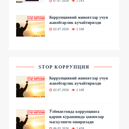
07.07.2026
2 143
Коррупциявий жиноятлар учун
жавобгарлик кучайтирилди
02.07.2026
2 108
STOP КОРРУПЦИЯ
Коррупциявий жиноятлар учун
жавобгарлик кучайтирилди
02.07.2026
2 108
Ўзбекистонда коррупцияга
қарши курашишда ҳокимлар
масъулияти оширилади
06.05.2026
2 459