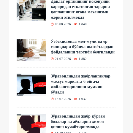
Давлат органининг ноқонуний
қароридан етказилган зарарни
қоплашнинг ягона механизми
жорий этилмоқда
03.08.2026
1 840
Ўзбекистонда мол-мулк ва ер
солиқлари бўйича имтиёзлардан
фойдаланиш тартиби белгиланди
21.07.2026
1 882
Зўравонликдан жабрланганлар
махсус марказга 6 ойгача
жойлаштирилиши мумкин
бўлади
13.07.2026
1 937
Зўравонликдан жабр кўрган
болалар ва аёлларни ҳимоя
қилиш кучайтирилмоқда