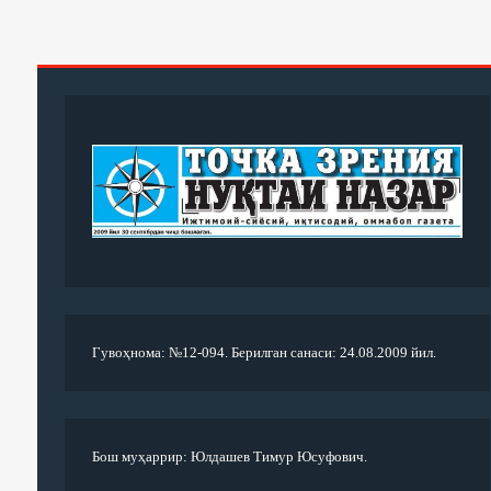
Гувоҳнома: №12-094. Берилган санаси: 24.08.2009 йил.
Бош муҳаррир: Юлдашев Тимур Юсуфович.