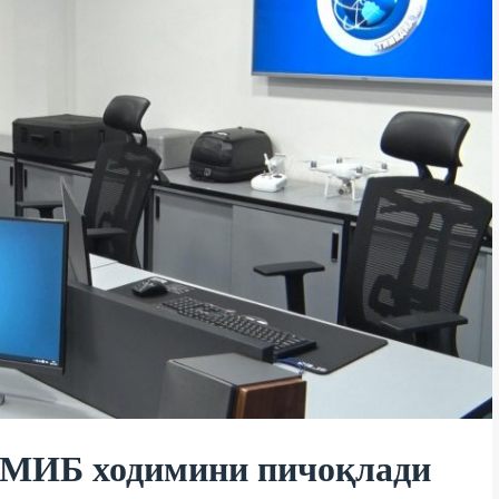
 МИБ ходимини пичоқлади