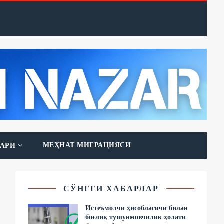
МЕҲНАТ МИГРАЦИЯСИ
АРИ
СЎНГГИ ХАБАРЛАР
Истеъмолчи ҳисоблагичи билан
боғлиқ тушунмовчилик ҳолати