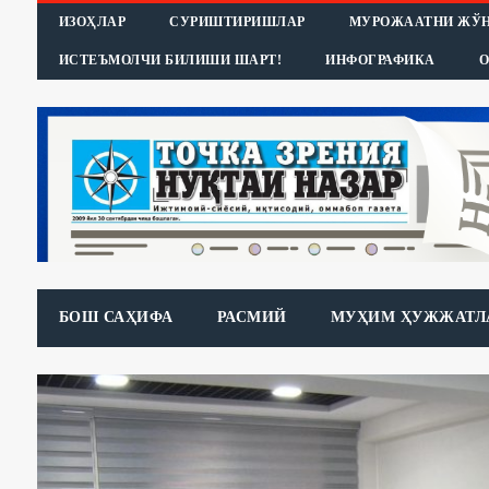
ИЗОҲЛАР
СУРИШТИРИШЛАР
МУРОЖААТНИ ЖЎ
ИСТЕЪМОЛЧИ БИЛИШИ ШАРТ!
ИНФОГРАФИКА
О
БОШ САҲИФА
РАСМИЙ
МУҲИМ ҲУЖЖАТЛ