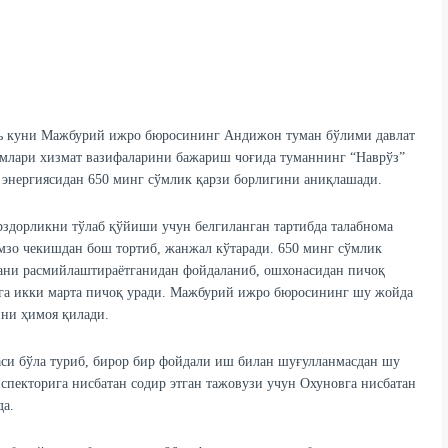
ь куни Мажбурий ижро бюросининг Андижон туман бўлими давлат
имлари хизмат вазифаларини бажариш чоғида туманнинг “Наврўз”
энергиясидан 650 минг сўмлик қарзи борлигини аниқлашади.
рздорликни тўлаб қўйиши учун белгиланган тартибда талабнома
мзо чекишдан бош тортиб, жанжал кўтаради. 650 минг сўмлик
мани расмийлаштираётганидан фойдаланиб, ошхонасидан пичоқ
ига икки марта пичоқ уради. Мажбурий ижро бюросининг шу жойда
ини ҳимоя қилади.
аси бўла туриб, бирор бир фойдали иш билан шуғулланмасдан шу
спекторига нисбатан содир этган тажовузи учун Охуновга нисбатан
да.