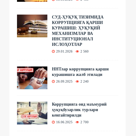
СУД-ҲУҚУҚ ТИЗИМИДА
КОРРУПЦИЯГА ҚАРШИ
КУРАШИШ: ҲУҚУҚИЙ
МЕХАНИЗМЛАР ВА
ИНСТИТУЦИОНАЛ
ИСЛОҲОТЛАР
29.01.2026
2 560
ННТлар коррупцияга қарши
курашишга жалб этилади
26.09.2025
2 240
Коррупцияга оид маъмурий
ҳуқуқбузарлик турлари
кенгайтирилди
16.06.2025
2 700