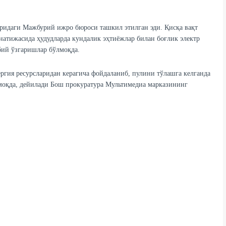
ридаги Мажбурий ижро бюроси ташкил этилган эди. Қисқа вақт
тижасида ҳудудларда кундалик эҳтиёжлар билан боғлик электр
бий ўзгаришлар бўлмоқда.
ргия ресурсларидан керагича фойдаланиб, пулини тўлашга келганда
шмоқда, дейилади Бош прокуратура Мультимедиа марказининг