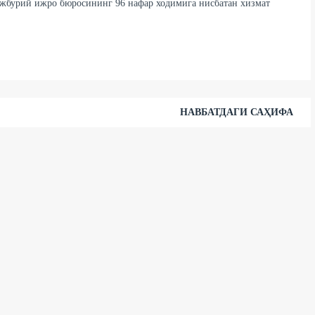
Мажбурий ижро бюросининг 96 нафар ходимига нисбатан хизмат
НАВБАТДАГИ САҲИФА