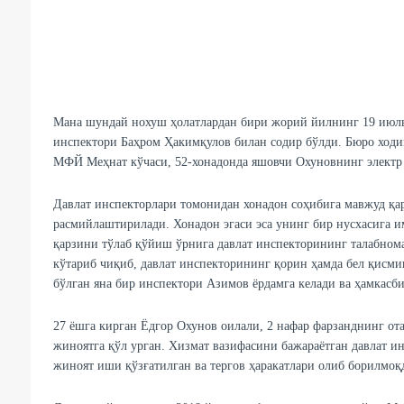
Мана шундай нохуш ҳолатлардан бири жорий йилнинг 19 июл
инспектори Баҳром Ҳакимқулов билан содир бўлди. Бюро ход
МФЙ Меҳнат кўчаси, 52-хонадонда яшовчи Охуновнинг электр 
Давлат инспекторлари томонидан хонадон соҳибига мавжуд қа
расмийлаштирилади. Хонадон эгаси эса унинг бир нусхасига и
қарзини тўлаб қўйиш ўрнига давлат инспекторининг талабно
кўтариб чиқиб, давлат инспекторининг қорин ҳамда бел қисм
бўлган яна бир инспектори Азимов ёрдамга келади ва ҳамкасб
27 ёшга кирган Ёдгор Охунов оилали, 2 нафар фарзанднинг от
жиноятга қўл урган. Хизмат вазифасини бажараётган давлат ин
жиноят иши қўзғатилган ва тергов ҳаракатлари олиб борилмоқ