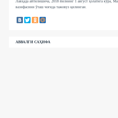
Лавҳада айтилишича, 2018 йилнинг 1 август ҳолатига кўра, 
вазифасини ўташ чоғида тажовуз қилинган.
АВВАЛГИ САҲИФА