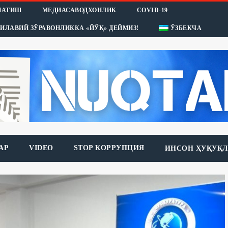
НАТИШ
МЕДИАСАВОДХОНЛИК
COVID-19
ИЛАВИЙ ЗЎРАВОНЛИККА «ЙЎҚ» ДЕЙМИЗ!
ЎЗБЕКЧА
АР
VIDEO
STOP КОРРУПЦИЯ
ИНСОН ҲУҚУҚЛ