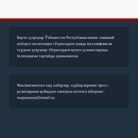
Барча ҳуқуқлар Ўзбекистон Республикасининг оммавий
ахборот воситалари тўғрисидаги ҳамда муаллифлик ва
турдош ҳуқуқлар тўғрисидаги қонун ҳужжатларида
белгиланган тартибда ҳимояланган.
Фаолиятингизга оид хабарлар, тадбирларнинг пресс-
релизларини қуйидаги электрон почтага юборинг:
nuqtainazar@umail.uz.