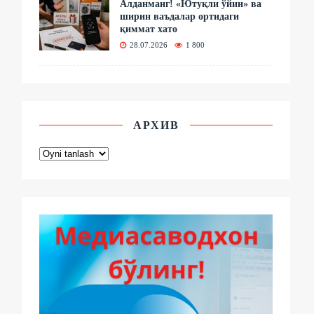
Алданманг! «Ютуқли ўйин» ва
ширин ваъдалар ортидаги
қиммат хато
28.07.2026
1 800
АРХИВ