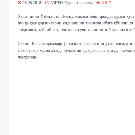
08.08.2018
VIDEO
,
Суриштиришлар
3 817
Ўтган йили Ўзбекистон Республикаси Бош прокуратураси ҳузу
ичида қарздорликларни ундиришни тизимли йўлга қўйилиши на
энергияси, табиий газ, ичимлик суви таъминоти борасида ижо
Лекин, Бюро ходимлари ўз хизмат вазифасини ўташ чоғида эне
тажовузкор муносабатда бўлаётган фуқароларга ҳам дуч кели
лавҳасида.