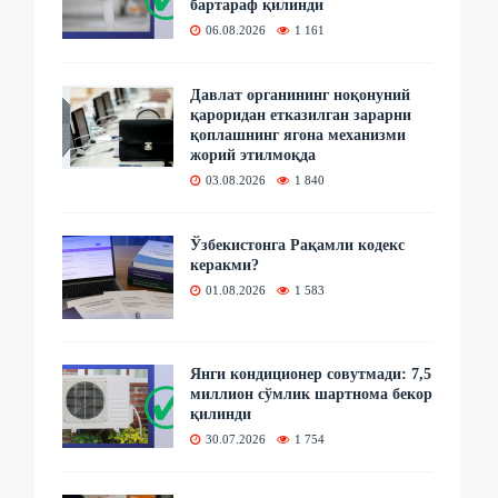
бартараф қилинди
06.08.2026
1 161
Давлат органининг ноқонуний
қароридан етказилган зарарни
қоплашнинг ягона механизми
жорий этилмоқда
03.08.2026
1 840
Ўзбекистонга Рақамли кодекс
керакми?
01.08.2026
1 583
Янги кондиционер совутмади: 7,5
миллион сўмлик шартнома бекор
қилинди
30.07.2026
1 754