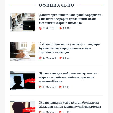
ОФИЦИАЛЬНО
Давлат органининг ноқонуний қароридан
етказилган зарарни қоплашнинг ягона
механизми жорий этилмоқда
03.08.2026
1 846
Ўзбекистонда мол-мулк ва ер солиқлари
бўйича имтиёзлардан фойдаланиш
тартиби белгиланди
21.07.2026
1 891
Зўравонликдан жабрланганлар махсус
марказга 6 ойгача жойлаштирилиши
мумкин бўлади
13.07.2026
1 944
Зўравонликдан жабр кўрган болалар ва
аёлларни ҳимоя қилиш кучайтирилмоқда
07.07.2026
2 149