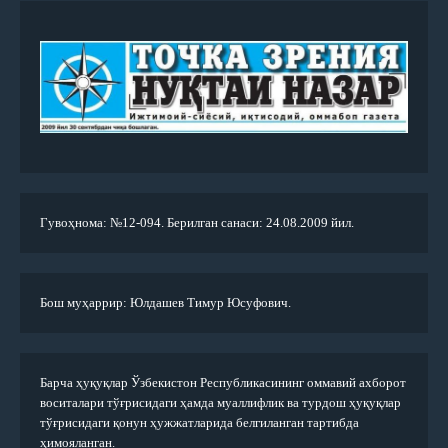
Гувоҳнома: №12-094. Берилган санаси: 24.08.2009 йил.
Бош муҳаррир: Юлдашев Тимур Юсуфович.
Барча ҳуқуқлар Ўзбекистон Республикасининг оммавий ахборот
воситалари тўғрисидаги ҳамда муаллифлик ва турдош ҳуқуқлар
тўғрисидаги қонун ҳужжатларида белгиланган тартибда
ҳимояланган.