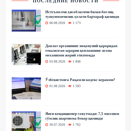
ПОСЛЕДНИЕ НОВОСТИ
Истеъмолчи ҳисоблагичи билан боғлиқ
тушунмовчилик ҳолати бартараф қилинди
06.08.2026
1 173
Давлат органининг ноқонуний қароридан
етказилган зарарни қоплашнинг ягона
механизми жорий этилмоқда
03.08.2026
1 846
Ўзбекистонга Рақамли кодекс керакми?
01.08.2026
1 593
Янги кондиционер совутмади: 7,5 миллион
сўмлик шартнома бекор қилинди
30.07.2026
1 762