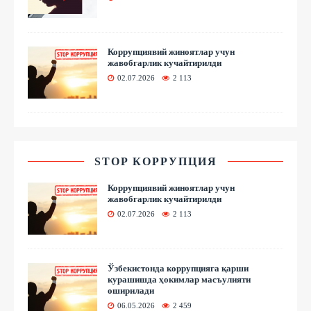
Коррупциявий жиноятлар учун
жавобгарлик кучайтирилди
02.07.2026
2 113
STOP КОРРУПЦИЯ
Коррупциявий жиноятлар учун
жавобгарлик кучайтирилди
02.07.2026
2 113
Ўзбекистонда коррупцияга қарши
курашишда ҳокимлар масъулияти
оширилади
06.05.2026
2 459