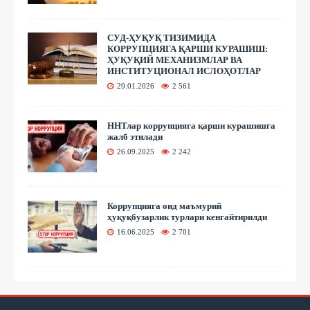
СУД-ҲУҚУҚ ТИЗИМИДА
КОРРУПЦИЯГА ҚАРШИ КУРАШИШ:
ҲУҚУҚИЙ МЕХАНИЗМЛАР ВА
ИНСТИТУЦИОНАЛ ИСЛОҲОТЛАР
29.01.2026
2 561
ННТлар коррупцияга қарши курашишга
жалб этилади
26.09.2025
2 242
Коррупцияга оид маъмурий
ҳуқуқбузарлик турлари кенгайтирилди
16.06.2025
2 701