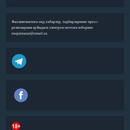
Фаолиятингизга оид хабарлар, тадбирларнинг пресс-
релизларини қуйидаги электрон почтага юборинг:
nuqtainazar@umail.uz.