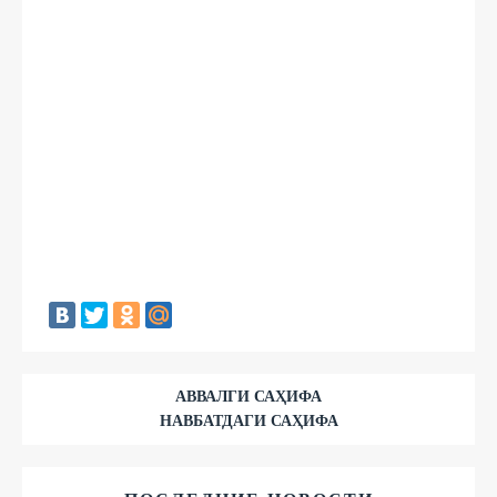
АВВАЛГИ САҲИФА
НАВБАТДАГИ САҲИФА