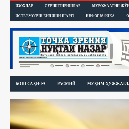
ИЗОҲЛАР
СУРИШТИРИШЛАР
МУРОЖААТНИ ЖЎ
ИСТЕЪМОЛЧИ БИЛИШИ ШАРТ!
ИНФОГРАФИКА
О
БОШ САҲИФА
РАСМИЙ
МУҲИМ ҲУЖЖАТЛ