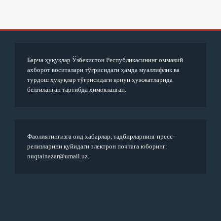
Барча ҳуқуқлар Ўзбекистон Республикасининг оммавий
ахборот воситалари тўғрисидаги ҳамда муаллифлик ва
турдош ҳуқуқлар тўғрисидаги қонун ҳужжатларида
белгиланган тартибда ҳимояланган.
Фаолиятингизга оид хабарлар, тадбирларнинг пресс-
релизларини қуйидаги электрон почтага юборинг:
nuqtainazar@umail.uz.