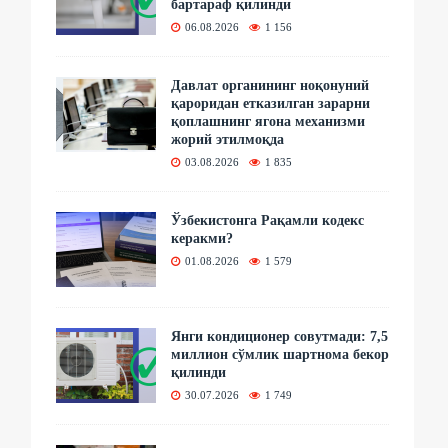
бартараф қилинди
06.08.2026
1 156
Давлат органининг ноқонуний
қароридан етказилган зарарни
қоплашнинг ягона механизми
жорий этилмоқда
03.08.2026
1 835
Ўзбекистонга Рақамли кодекс
керакми?
01.08.2026
1 579
Янги кондиционер совутмади: 7,5
миллион сўмлик шартнома бекор
қилинди
30.07.2026
1 749