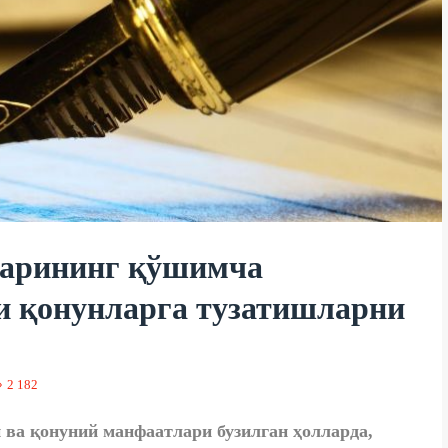
ларининг қўшимча
и қонунларга тузатишларни
2 182
 ва қонуний манфаатлари бузилган ҳолларда,