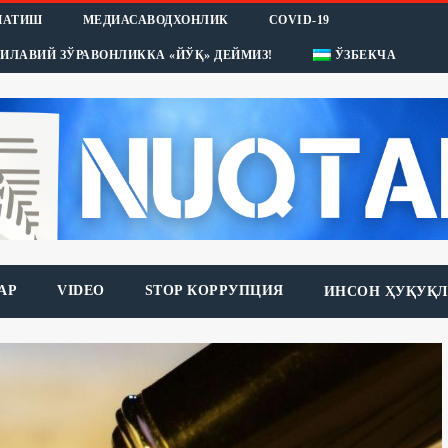
НАТИШ
МЕДИАСАВОДХОНЛИК
COVID-19
ИЛАВИЙ ЗЎРАВОНЛИККА «ЙЎҚ» ДЕЙМИЗ!
ЎЗБЕКЧА
АР
VIDEO
STOP КОРРУПЦИЯ
ИНСОН ҲУҚУҚЛ