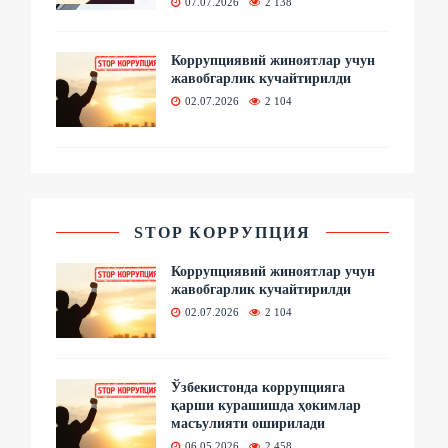
07.07.2026
2 138
Коррупциявий жиноятлар учун
жавобгарлик кучайтирилди
02.07.2026
2 104
STOP КОРРУПЦИЯ
Коррупциявий жиноятлар учун
жавобгарлик кучайтирилди
02.07.2026
2 104
Ўзбекистонда коррупцияга
қарши курашишда ҳокимлар
масъулияти оширилади
06.05.2026
2 458