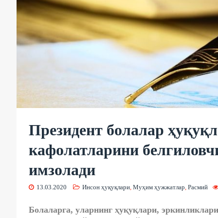
Президент болалар ҳуқуқ
кафолатларини белгиловч
имзолади
13.03.2020
Инсон ҳуқуқлари
,
Муҳим ҳужжатлар
,
Расмий
Болаларга, уларнинг ҳуқуқлари, эркинликлари