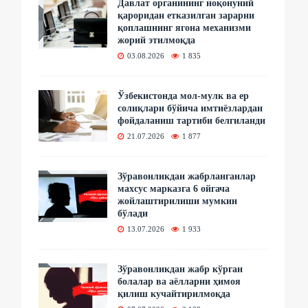
Давлат органининг ноқонуний
қароридан етказилган зарарни
қоплашнинг ягона механизми
жорий этилмоқда
03.08.2026
1 835
Ўзбекистонда мол-мулк ва ер
солиқлари бўйича имтиёзлардан
фойдаланиш тартиби белгиланди
21.07.2026
1 877
Зўравонликдан жабрланганлар
махсус марказга 6 ойгача
жойлаштирилиши мумкин
бўлади
13.07.2026
1 933
Зўравонликдан жабр кўрган
болалар ва аёлларни ҳимоя
қилиш кучайтирилмоқда