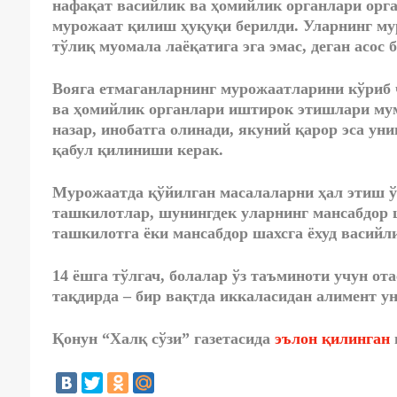
нафақат васийлик ва ҳомийлик органлари орга
мурожаат қилиш ҳуқуқи берилди. Уларнинг му
тўлиқ муомала лаёқатига эга эмас, деган асос
Вояга етмаганларнинг мурожаатларини кўриб 
ва ҳомийлик органлари иштирок этишлари мум
назар, инобатга олинади, якуний қарор эса ун
қабул қилиниши керак.
Мурожаатда қўйилган масалаларни ҳал этиш ў
ташкилотлар, шунингдек уларнинг мансабдор 
ташкилотга ёки мансабдор шахсга ёхуд васийл
14 ёшга тўлгач, болалар ўз таъминоти учун ота
тақдирда – бир вақтда иккаласидан алимент у
Қонун “Халқ сўзи” газетасида
эълон қилинган