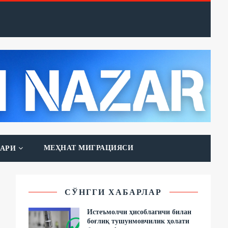
МЕҲНАТ МИГРАЦИЯСИ
АРИ
СЎНГГИ ХАБАРЛАР
Истеъмолчи ҳисоблагичи билан
боғлиқ тушунмовчилик ҳолати