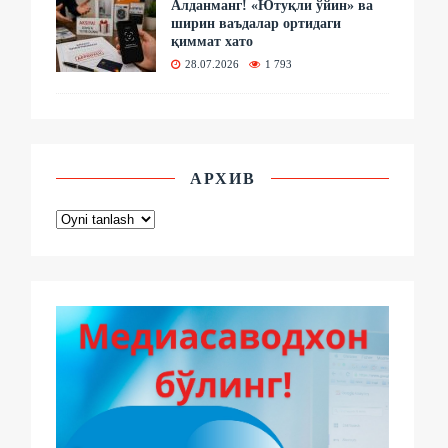
Алданманг! «Ютуқли ўйин» ва
ширин ваъдалар ортидаги
қиммат хато
28.07.2026
1 793
АРХИВ