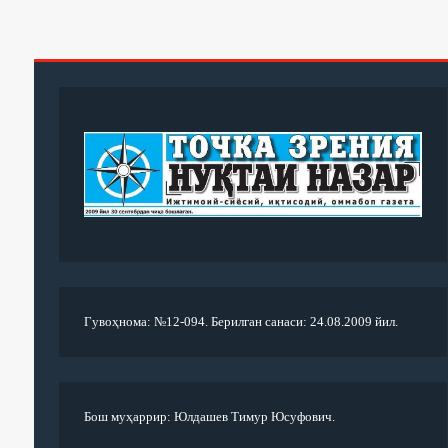
Гувоҳнома: №12-094. Берилган санаси: 24.08.2009 йил.
Бош муҳаррир: Юлдашев Тимур Юсуфович.