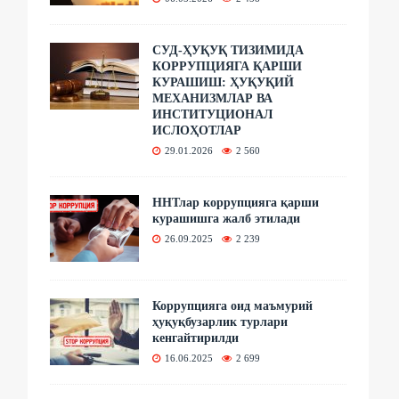
СУД-ҲУҚУҚ ТИЗИМИДА
КОРРУПЦИЯГА ҚАРШИ
КУРАШИШ: ҲУҚУҚИЙ
МЕХАНИЗМЛАР ВА
ИНСТИТУЦИОНАЛ
ИСЛОҲОТЛАР
29.01.2026
2 560
ННТлар коррупцияга қарши
курашишга жалб этилади
26.09.2025
2 239
Коррупцияга оид маъмурий
ҳуқуқбузарлик турлари
кенгайтирилди
16.06.2025
2 699