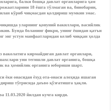
нларига, балки бошқа давлат органларига ҳам
рожаатларини 18 ёшга тўлмаган ва, бинобарин,
 билан кўриб чиқмасдан қолдириш мумкин эмас.
чиқишда уларнинг қонуний вакиллари, васийлик
кин. Бунда боланинг фикри, унинг ёшидан қатъи
инг энг устун манфаатларидан келиб чиққан ҳолда
з ваколатига кирмайдиган давлат органлари,
шахслари уни тегишли давлат органига, бошқа
ик ва ҳомийлик органига юбориши шарт.
си ёки онасидан ёхуд ота-онаси алоҳида яшаган
ндириш тўғрисида даъво қўзғатишга ҳақли.
ва 11.03.2020 йилдан кучга кирди.