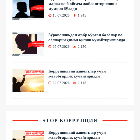
марказга 6 ойгача жойлаштирилиши
мумкин бўлади
13.07.2026
1 945
Зўравонликдан жабр кўрган болалар ва
аёлларни ҳимоя қилиш кучайтирилмоқда
07.07.2026
2 150
Коррупциявий жиноятлар учун
жавобгарлик кучайтирилди
02.07.2026
2 115
STOP КОРРУПЦИЯ
Коррупциявий жиноятлар учун
жавобгарлик кучайтирилди