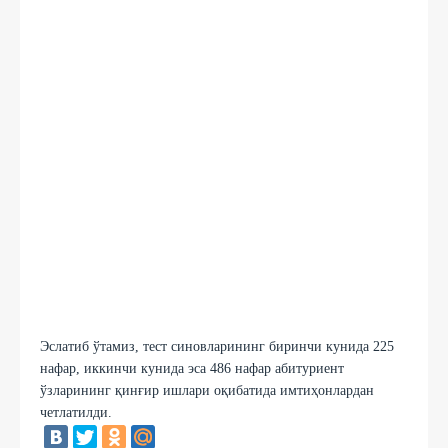
Эслатиб ўтамиз, тест синовларининг биринчи кунида 225
нафар, иккинчи кунида эса 486 нафар абитуриент
ўзларининг қинғир ишлари оқибатида имтиҳонлардан
четлатилди.