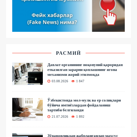
РАСМИЙ
Давлат органининг ноқонуний қароридан
етказилган зарарни қоплашнинг ягона
механизми жорий этилмоқда
03.08.2026
1 847
Ўзбекистонда мол-мулк ва ер солиқлари
бўйича имтиёзлардан фойдаланиш
тартиби белгиланди
21.07.2026
1 892
Зўравонликдан жабрланганлар махсус