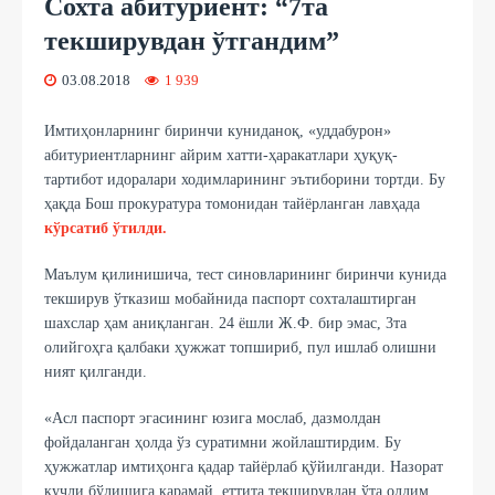
Сохта абитуриент: “7та
текширувдан ўтгандим”
03.08.2018
1 939
Имтиҳонларнинг биринчи куниданоқ, «уддабурон»
абитуриентларнинг айрим хатти-ҳаракатлари ҳуқуқ-
тартибот идоралари ходимларининг эътиборини тортди. Бу
ҳақда Бош прокуратура томонидан тайёрланган лавҳада
кўрсатиб ўтилди.
Маълум қилинишича, тест синовларининг биринчи кунида
текширув ўтказиш мобайнида паспорт сохталаштирган
шахслар ҳам аниқланган. 24 ёшли Ж.Ф. бир эмас, 3та
олийгоҳга қалбаки ҳужжат топшириб, пул ишлаб олишни
ният қилганди.
«Асл паспорт эгасининг юзига мослаб, дазмолдан
фойдаланган ҳолда ўз суратимни жойлаштирдим. Бу
ҳужжатлар имтиҳонга қадар тайёрлаб қўйилганди. Назорат
кучли бўлишига қарамай, еттита текширувдан ўта олдим.