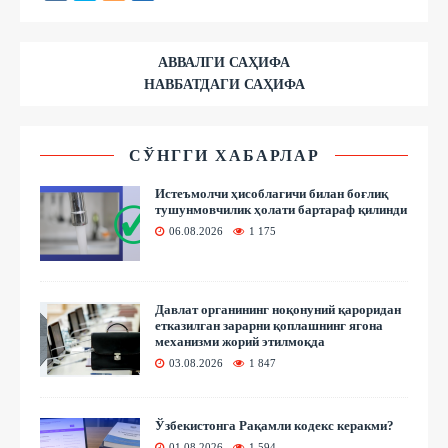
АВВАЛГИ САҲИФА
НАВБАТДАГИ САҲИФА
СЎНГГИ ХАБАРЛАР
Истеъмолчи ҳисоблагичи билан боғлиқ
тушунмовчилик ҳолати бартараф қилинди
06.08.2026
1 175
Давлат органининг ноқонуний қароридан
етказилган зарарни қоплашнинг ягона
механизми жорий этилмоқда
03.08.2026
1 847
Ўзбекистонга Рақамли кодекс керакми?
01.08.2026
1 594