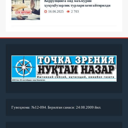
Коррупцияга оид маъмурий
ҳуқуқбузарлик турлари кенгайтирилди
16.06.2025
2 703
Гувоҳнома: №12-094. Берилган санаси: 24.08.2009 йил.