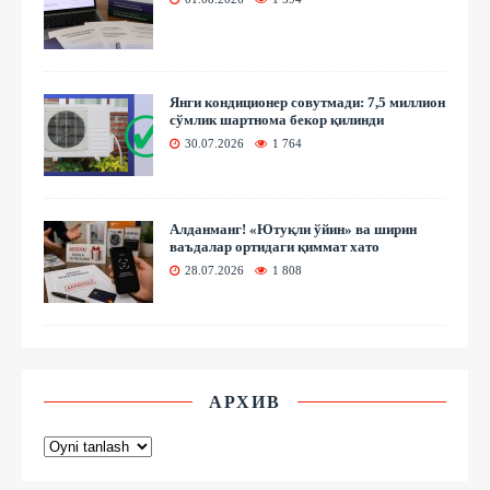
Янги кондиционер совутмади: 7,5 миллион
сўмлик шартнома бекор қилинди
30.07.2026
1 764
Алданманг! «Ютуқли ўйин» ва ширин
ваъдалар ортидаги қиммат хато
28.07.2026
1 808
АРХИВ