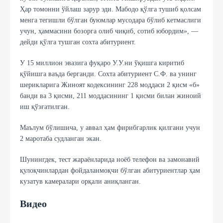
Ҳар томонни ўйлаш зарур эди. Мабодо қўлга тушиб қолсам
менга тегишли бўлган буюмлар мусодара бўлиб кетмаслиги
учун, ҳаммасини бозорга олиб чиқиб, сотиб юбордим», —
дейди қўлга тушган сохта абитуриент.
У 15 миллион эвазига фуқаро У.У.ни ўқишга киритиб
қўйишга ваъда берганди. Сохта абитуриент С.Ф. ва унинг
шерикларига Жиноят кодексининг 228 моддаси 2 қисм «б»
банди ва 3 қисми, 211 моддасининг 1 қисми билан жиноий
иш қўзғатилган.
Маълум бўлишича, у аввал ҳам фирибгарлик қилгани учун
2 маротаба судланган экан.
Шунингдек, тест жараёнларида ноёб телефон ва замонавий
қулоқчинлардан фойдаланмоқчи бўлган абитуриентлар ҳам
кузатув камералари орқали аниқланган.
Видео