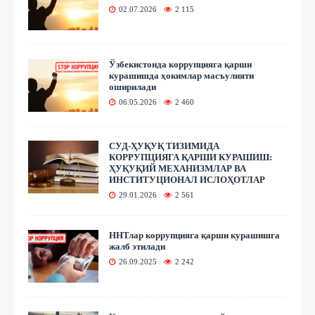
02.07.2026
2 115
Ўзбекистонда коррупцияга қарши
курашишда ҳокимлар масъулияти
оширилади
06.05.2026
2 460
СУД-ҲУҚУҚ ТИЗИМИДА
КОРРУПЦИЯГА ҚАРШИ КУРАШИШ:
ҲУҚУҚИЙ МЕХАНИЗМЛАР ВА
ИНСТИТУЦИОНАЛ ИСЛОҲОТЛАР
29.01.2026
2 561
ННТлар коррупцияга қарши курашишга
жалб этилади
26.09.2025
2 242