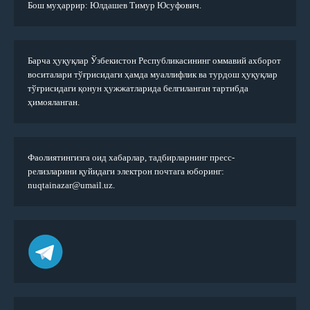
Бош муҳаррир: Юлдашев Тимур Юсуфович.
Барча ҳуқуқлар Ўзбекистон Республикасининг оммавий ахборот
воситалари тўғрисидаги ҳамда муаллифлик ва турдош ҳуқуқлар
тўғрисидаги қонун ҳужжатларида белгиланган тартибда
ҳимояланган.
Фаолиятингизга оид хабарлар, тадбирларнинг пресс-
релизларини қуйидаги электрон почтага юборинг:
nuqtainazar@umail.uz.