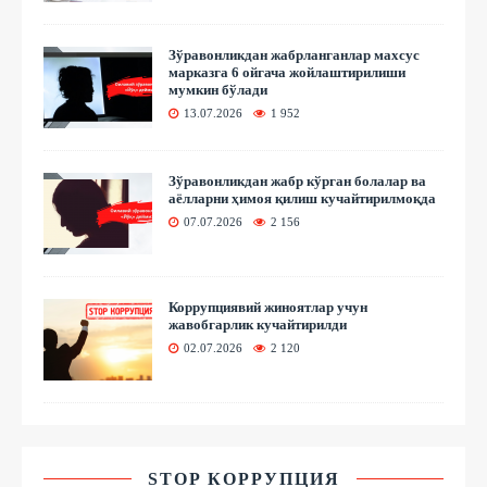
Зўравонликдан жабрланганлар махсус
марказга 6 ойгача жойлаштирилиши
мумкин бўлади
13.07.2026
1 952
Зўравонликдан жабр кўрган болалар ва
аёлларни ҳимоя қилиш кучайтирилмоқда
07.07.2026
2 156
Коррупциявий жиноятлар учун
жавобгарлик кучайтирилди
02.07.2026
2 120
STOP КОРРУПЦИЯ