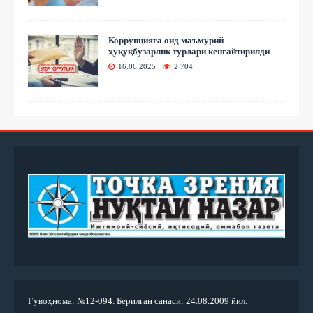
Коррупцияга оид маъмурий
ҳуқуқбузарлик турлари кенгайтирилди
16.06.2025
2 704
Гувоҳнома: №12-094. Берилган санаси: 24.08.2009 йил.