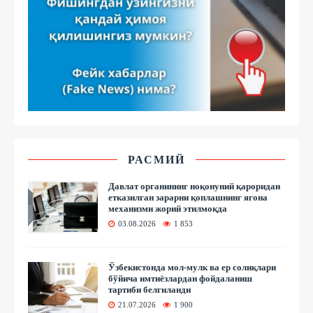
РАСМИЙ
Давлат органининг ноқонуний қароридан
етказилган зарарни қоплашнинг ягона
механизми жорий этилмоқда
03.08.2026
1 853
Ўзбекистонда мол-мулк ва ер солиқлари
бўйича имтиёзлардан фойдаланиш
тартиби белгиланди
21.07.2026
1 900