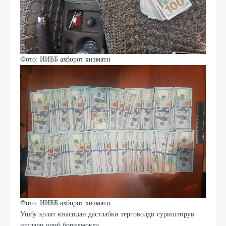
Фото: ИИББ ахборот хизмати
Фото: ИИББ ахборот хизмати
Ушбу ҳолат юзасидан дастлабки терговолди суриштирув
ишлари олиб борилмоқда.