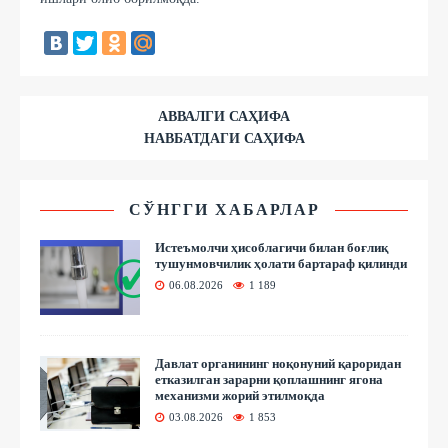
АВВАЛГИ САҲИФА
НАВБАТДАГИ САҲИФА
СЎНГГИ ХАБАРЛАР
Истеъмолчи ҳисоблагичи билан боғлиқ
тушунмовчилик ҳолати бартараф қилинди
06.08.2026
1 189
Давлат органининг ноқонуний қароридан
етказилган зарарни қоплашнинг ягона
механизми жорий этилмоқда
03.08.2026
1 853