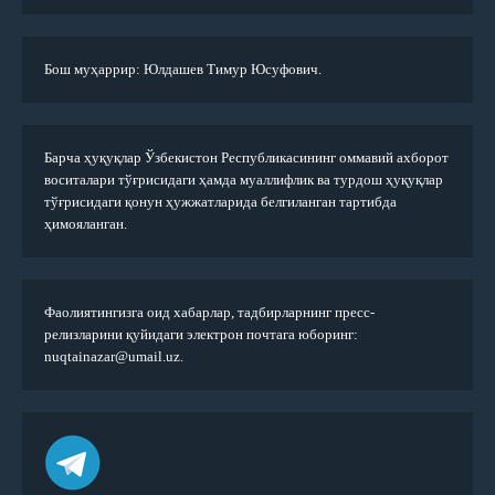
Бош муҳаррир: Юлдашев Тимур Юсуфович.
Барча ҳуқуқлар Ўзбекистон Республикасининг оммавий ахборот
воситалари тўғрисидаги ҳамда муаллифлик ва турдош ҳуқуқлар
тўғрисидаги қонун ҳужжатларида белгиланган тартибда
ҳимояланган.
Фаолиятингизга оид хабарлар, тадбирларнинг пресс-
релизларини қуйидаги электрон почтага юборинг:
nuqtainazar@umail.uz.