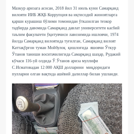
Мазкур аризага асосан, 2018 йил 31 июль куни Самарқанд
вилояти ИИБ ЖҚБ Коррупция ва иқтисодий жиноятларга
қарши курашиш бўлими томонидан ўтказилган тезкор
тадбирда давомида Самарқанд давлат университети касбий
таълим факультети ўқитувчиси лавозимида ишловчи, 1974
йилда Самарқанд вилоятида туғилган, Самарқанд вилоят
Каттақўрғон туман Мойбулоқ қишлоғида яшовчи Ўткур
Ўтанов таниши воситачилигида Самарқанд шаҳар, Рудакий
кўчаси 116-уй олдида Ў.Ўтанов ариза муллифи
С.Исматовадан 12.000 АҚШ долларини миқдоридаги
пулларни олган вақтида ашёвий далиллар билан ушланди.