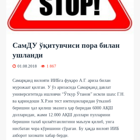
СамДУ ўқитувчиси пора билан
ушланди
01.08.2018
1 867
Самарқанд вилояти ИИБга фуқаро А.Г. ариза билан
мурожаат қилган. У ўз аризасида Самарқанд давлат
университетида ишловчи “Ўткур Ўтанов” исмли шахс Г.Н.
ва қариндоши Х.Р.ни тест имтиҳонларидан ўтказиб
беришни ҳал қилиш эвазига ҳар биридан 6000 АҚШ
долларидан, жами 12.000 АҚШ доллари пулларини
беришни талаб қилаётганлигини маълум қилиб, унга
нисбатан чора кўришини сўраган. Бу ҳақда вилоят ИИБ
ахборот хизмати хабар берди.