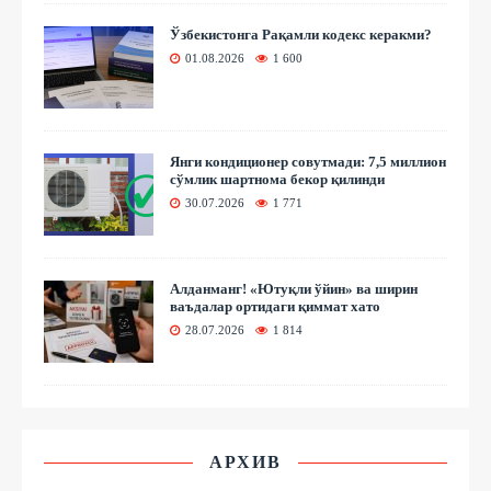
Ўзбекистонга Рақамли кодекс керакми?
01.08.2026
1 600
Янги кондиционер совутмади: 7,5 миллион
сўмлик шартнома бекор қилинди
30.07.2026
1 771
Алданманг! «Ютуқли ўйин» ва ширин
ваъдалар ортидаги қиммат хато
28.07.2026
1 814
АРХИВ