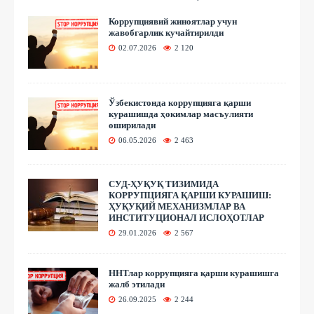
Коррупциявий жиноятлар учун
жавобгарлик кучайтирилди
02.07.2026
2 120
Ўзбекистонда коррупцияга қарши
курашишда ҳокимлар масъулияти
оширилади
06.05.2026
2 463
СУД-ҲУҚУҚ ТИЗИМИДА
КОРРУПЦИЯГА ҚАРШИ КУРАШИШ:
ҲУҚУҚИЙ МЕХАНИЗМЛАР ВА
ИНСТИТУЦИОНАЛ ИСЛОҲОТЛАР
29.01.2026
2 567
ННТлар коррупцияга қарши курашишга
жалб этилади
26.09.2025
2 244