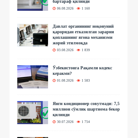
бартараф қилинди
06.08.2026
1 160
Давлат органининг ноқонуний
қароридан етказилган зарарни
қоплашнинг ягона механизми
жорий этилмоқда
03.08.2026
1 839
Ўзбекистонга Рақамли кодекс
керакми?
01.08.2026
1 583
Янги кондиционер совутмади: 7,5
миллион сўмлик шартнома бекор
қилинди
30.07.2026
1 754