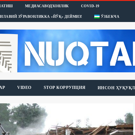
НАТИШ
МЕДИАСАВОДХОНЛИК
COVID-19
ИЛАВИЙ ЗЎРАВОНЛИККА «ЙЎҚ» ДЕЙМИЗ!
ЎЗБЕКЧА
АР
VIDEO
STOP КОРРУПЦИЯ
ИНСОН ҲУҚУҚЛ