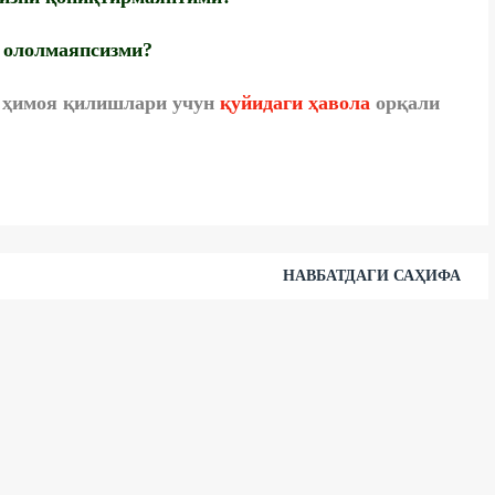
 ололмаяпсизми?
и ҳимоя қилишлари учун
қуйидаги ҳавола
орқали
НАВБАТДАГИ САҲИФА