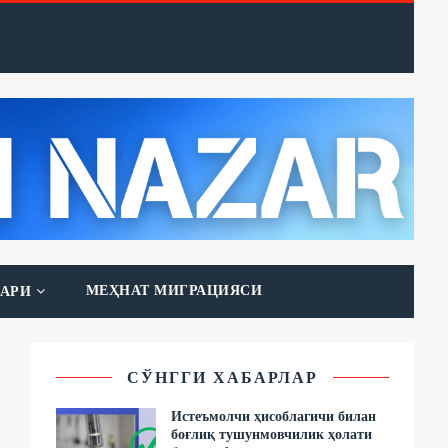
МЕҲНАТ МИГРАЦИЯСИ
АРИ
СЎНГГИ ХАБАРЛАР
Истеъмолчи ҳисоблагичи билан
боғлиқ тушунмовчилик ҳолати