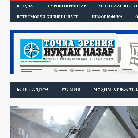
ИЗОҲЛАР
СУРИШТИРИШЛАР
МУРОЖААТНИ ЖЎ
ИСТЕЪМОЛЧИ БИЛИШИ ШАРТ!
ИНФОГРАФИКА
О
БОШ САҲИФА
РАСМИЙ
МУҲИМ ҲУЖЖАТЛ