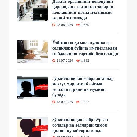
Давлат органининг ноқонуний
қароридан етказилган зарарни
қоплашнинг ягона механизми
жорий этилмоқда
03.08.2026
1 839
Ўзбекистонда мол-мулк ва ер
солиқлари бўйича имтиёзлардан
фойдаланиш тартиби белгиланди
21.07.2026
1 882
Зўравонликдан жабрланганлар
махсус марказга 6 ойгача
жойлаштирилиши мумкин
бўлади
13.07.2026
1 937
Зўравонликдан жабр кўрган
болалар ва аёлларни ҳимоя
қилиш кучайтирилмоқда