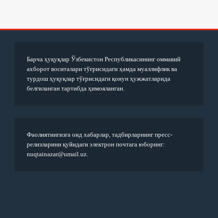
Барча ҳуқуқлар Ўзбекистон Республикасининг оммавий
ахборот воситалари тўғрисидаги ҳамда муаллифлик ва
турдош ҳуқуқлар тўғрисидаги қонун ҳужжатларида
белгиланган тартибда ҳимояланган.
Фаолиятингизга оид хабарлар, тадбирларнинг пресс-
релизларини қуйидаги электрон почтага юборинг:
nuqtainazar@umail.uz.