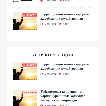
07.07.2026
2 142
Коррупциявий жиноятлар учун
жавобгарлик кучайтирилди
02.07.2026
2 108
STOP КОРРУПЦИЯ
Коррупциявий жиноятлар учун
жавобгарлик кучайтирилди
02.07.2026
2 108
Ўзбекистонда коррупцияга
қарши курашишда ҳокимлар
масъулияти оширилади
06.05.2026
2 459