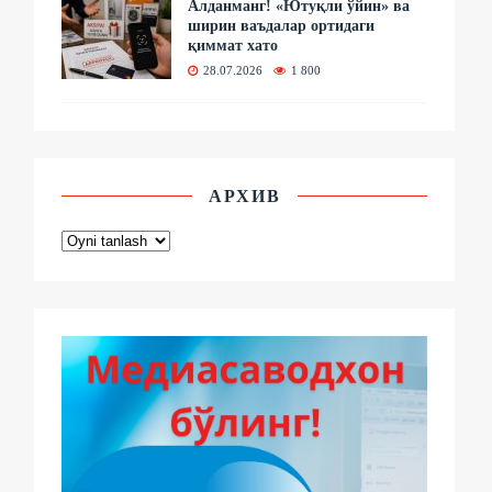
Алданманг! «Ютуқли ўйин» ва
ширин ваъдалар ортидаги
қиммат хато
28.07.2026
1 800
АРХИВ