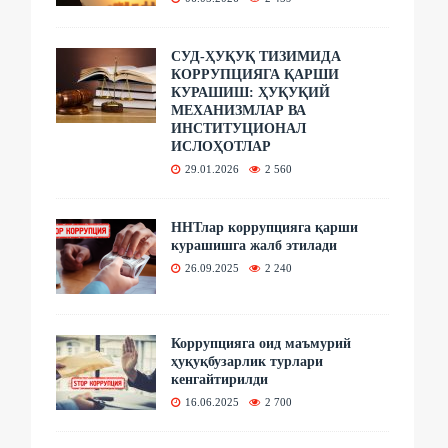
СУД-ҲУҚУҚ ТИЗИМИДА
КОРРУПЦИЯГА ҚАРШИ
КУРАШИШ: ҲУҚУҚИЙ
МЕХАНИЗМЛАР ВА
ИНСТИТУЦИОНАЛ
ИСЛОҲОТЛАР
29.01.2026
2 560
ННТлар коррупцияга қарши
курашишга жалб этилади
26.09.2025
2 240
Коррупцияга оид маъмурий
ҳуқуқбузарлик турлари
кенгайтирилди
16.06.2025
2 700