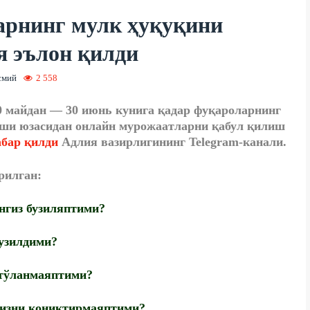
арнинг мулк ҳуқуқини
я эълон қилди
смий
2 558
0 майдан — 30 июнь кунига қадар фуқароларнинг
иши юзасидан онлайн мурожаатларни қабул қилиш
абар қилди
Адлия вазирлигининг Telegram-канали.
рилган:
нгиз бузиляптими?
узилдими?
 тўланмаяптими?
сизни қониқтирмаяптими?