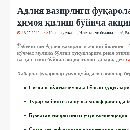
Адлия вазирлиги фуқарол
ҳимоя қилиш бўйича акци
13.05.2019
Инсон ҳуқуқлари
,
Истеъмолчи билиши шарт!
,
Ра
Ўзбекистон Адлия вазирлиги жорий йилнинг 1
кўчмас мулкка бўлган ҳуқуқларига риоя этил
ва ҳал этиш бўйича акция эълон қилади, дея
х
Хабарда фуқаролар учун қуйидаги саволлар бе
Сизнинг кўчмас мулкка бўлган ҳуқуқлари
Турар жойингиз қонунга хилоф равишда б
Бузилган иморатингиз учун компенцация
Сизга таклиф этилган компенсация тури 