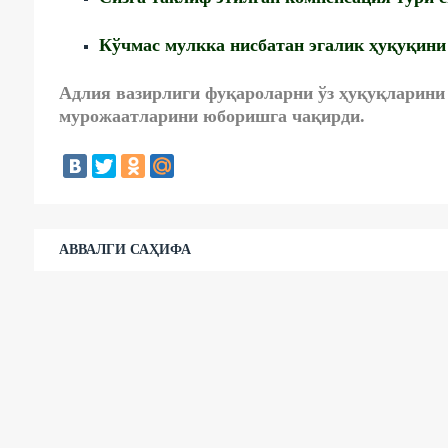
Кўчмас мулкка нисбатан эгалик ҳуқуқини
Адлия вазирлиги фуқароларни ўз ҳуқуқларин
мурожаатларини юборишга чақирди.
АВВАЛГИ САҲИФА