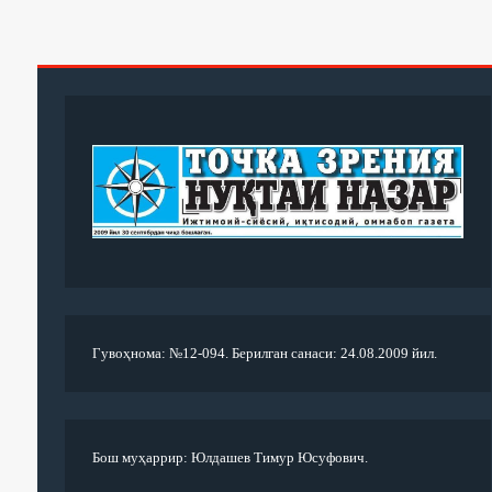
Гувоҳнома: №12-094. Берилган санаси: 24.08.2009 йил.
Бош муҳаррир: Юлдашев Тимур Юсуфович.