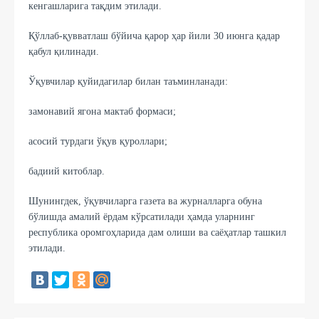
кенгашларига тақдим этилади.
Қўллаб-қувватлаш бўйича қарор ҳар йили 30 июнга қадар
қабул қилинади.
Ўқувчилар қуйидагилар билан таъминланади:
замонавий ягона мактаб формаси;
асосий турдаги ўқув қуроллари;
бадиий китоблар.
Шунингдек, ўқувчиларга газета ва журналларга обуна
бўлишда амалий ёрдам кўрсатилади ҳамда уларнинг
республика оромгоҳларида дам олиши ва саёҳатлар ташкил
этилади.