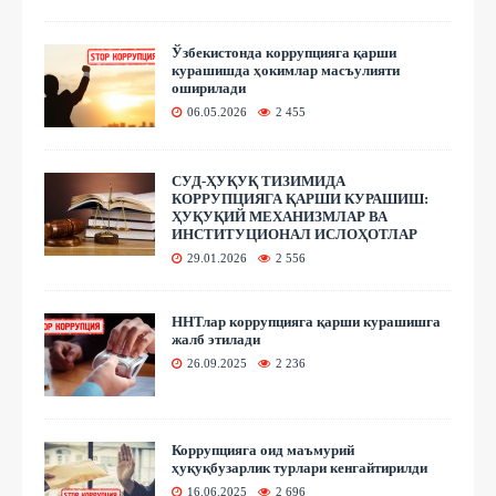
Ўзбекистонда коррупцияга қарши
курашишда ҳокимлар масъулияти
оширилади
06.05.2026
2 455
СУД-ҲУҚУҚ ТИЗИМИДА
КОРРУПЦИЯГА ҚАРШИ КУРАШИШ:
ҲУҚУҚИЙ МЕХАНИЗМЛАР ВА
ИНСТИТУЦИОНАЛ ИСЛОҲОТЛАР
29.01.2026
2 556
ННТлар коррупцияга қарши курашишга
жалб этилади
26.09.2025
2 236
Коррупцияга оид маъмурий
ҳуқуқбузарлик турлари кенгайтирилди
16.06.2025
2 696