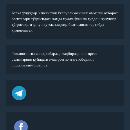
Барча ҳуқуқлар Ўзбекистон Республикасининг оммавий ахборот
воситалари тўғрисидаги ҳамда муаллифлик ва турдош ҳуқуқлар
тўғрисидаги қонун ҳужжатларида белгиланган тартибда
ҳимояланган.
Фаолиятингизга оид хабарлар, тадбирларнинг пресс-
релизларини қуйидаги электрон почтага юборинг:
nuqtainazar@umail.uz.