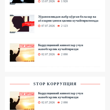
13.07.2026
1 920
Зўравонликдан жабр кўрган болалар ва
аёлларни ҳимоя қилиш кучайтирилмоқда
07.07.2026
2 123
Коррупциявий жиноятлар учун
жавобгарлик кучайтирилди
02.07.2026
2 090
STOP КОРРУПЦИЯ
Коррупциявий жиноятлар учун
жавобгарлик кучайтирилди
02.07.2026
2 090