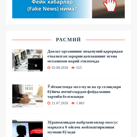
РАСМИЙ
Давлат органининг ноқонуний қароридан
етказилган зарарни қоплашнинг ягона
механизми жорий этилмоқда
03.08.2026
553
Ўзбекистонда мол-мулк ва ер солиқлари
бўйича имтиёзлардан фойдаланиш
тартиби белгиланди
21.07.2026
1 863
Зўравонликдан жабрланганлар махсус
марказга 6 ойгача жойлаштирилиши
мумкин бўлади