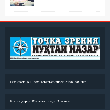
Гувоҳнома: №12-094. Берилган санаси: 24.08.2009 йил.
Бош муҳаррир: Юлдашев Тимур Юсуфович.