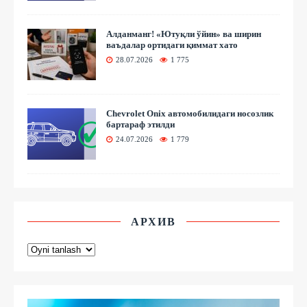
Алданманг! «Ютуқли ўйин» ва ширин
ваъдалар ортидаги қиммат хато
28.07.2026
1 775
Chevrolet Onix автомобилидаги носозлик
бартараф этилди
24.07.2026
1 779
АРХИВ