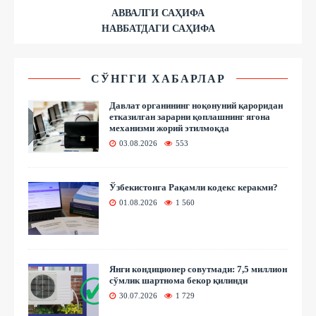
АВВАЛГИ САҲИФА
НАВБАТДАГИ САҲИФА
СЎНГГИ ХАБАРЛАР
Давлат органининг ноқонуний қароридан
етказилган зарарни қоплашнинг ягона
механизми жорий этилмоқда
03.08.2026
553
Ўзбекистонга Рақамли кодекс керакми?
01.08.2026
1 560
Янги кондиционер совутмади: 7,5 миллион
сўмлик шартнома бекор қилинди
30.07.2026
1 729