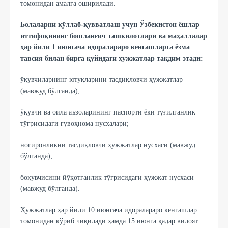
томонидан амалга оширилади.
Болаларни қўллаб-қувватлаш учун Ўзбекистон ёшлар
иттифоқининг бошланғич ташкилотлари ва маҳаллалар
ҳар йили 1 июнгача идоралараро кенгашларга ёзма
тавсия билан бирга қуйидаги ҳужжатлар тақдим этади:
ўқувчиларнинг ютуқларини тасдиқловчи ҳужжатлар
(мавжуд бўлганда);
ўқувчи ва оила аъзоларининг паспорти ёки туғилганлик
тўғрисидаги гувоҳнома нусхалари;
ногиронликни тасдиқловчи ҳужжатлар нусхаси (мавжуд
бўлганда);
боқувчисини йўқотганлик тўғрисидаги ҳужжат нусхаси
(мавжуд бўлганда).
Ҳужжатлар ҳар йили 10 июнгача идоралараро кенгашлар
томонидан кўриб чиқилади ҳамда 15 июнга қадар вилоят