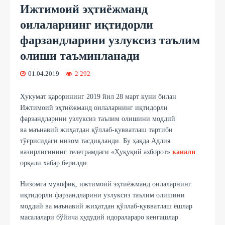
Ижтимоий эҳтиёжманд
оилаларнинг иқтидорли
фарзандларини узлуксиз таълим
олиши таъминланади
01.04.2019
2 292
Ҳукумат қарорининг 2019 йил 28 март куни билан
Ижтимоий эҳтиёжманд оилаларнинг иқтидорли
фарзандларини узлуксиз таълим олишини моддий
ва маънавий жиҳатдан қўллаб-қувватлаш тартиби
тўғрисидаги низом тасдиқланди. Бу ҳақда Адлия
вазирлигининг телеграмдаги «Ҳуқуқий ахборот»
канали
орқали хабар берилди.
Низомга мувофиқ, ижтимоий эҳтиёжманд оилаларнинг
иқтидорли фарзандларини узлуксиз таълим олишини
моддий ва маънавий жиҳатдан қўллаб-қувватлаш ёшлар
масалалари бўйича ҳудудий идоралараро кенгашлар