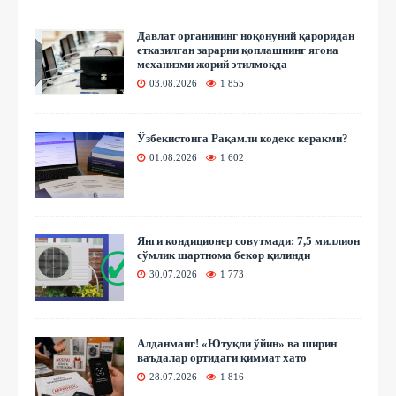
Давлат органининг ноқонуний қароридан
етказилган зарарни қоплашнинг ягона
механизми жорий этилмоқда
03.08.2026
1 855
Ўзбекистонга Рақамли кодекс керакми?
01.08.2026
1 602
Янги кондиционер совутмади: 7,5 миллион
сўмлик шартнома бекор қилинди
30.07.2026
1 773
Алданманг! «Ютуқли ўйин» ва ширин
ваъдалар ортидаги қиммат хато
28.07.2026
1 816