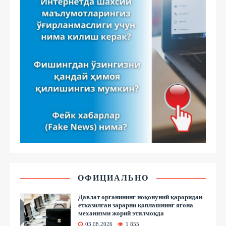
ОФИЦИАЛЬНО
Давлат органининг ноқонуний қароридан
етказилган зарарни қоплашнинг ягона
механизми жорий этилмоқда
03.08.2026
1 855