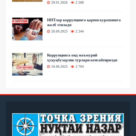
29.01.2026
2 568
ННТлар коррупцияга қарши курашишга
жалб этилади
26.09.2025
2 244
Коррупцияга оид маъмурий
ҳуқуқбузарлик турлари кенгайтирилди
16.06.2025
2 704