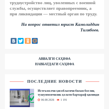
трудоустройство лиц, уволенных с военной
службы, осуществляет правопреемник, а
при ликвидации — местный орган по труду.
На вопрос ответил юрист Камолиддин
Тилябоев.
АВВАЛГИ САҲИФА
НАВБАТДАГИ САҲИФА
ПОСЛЕДНИЕ НОВОСТИ
Истеъмолчи ҳисоблагичи билан боғлиқ
тушунмовчилик ҳолати бартараф қилинди
06.08.2026
1 191