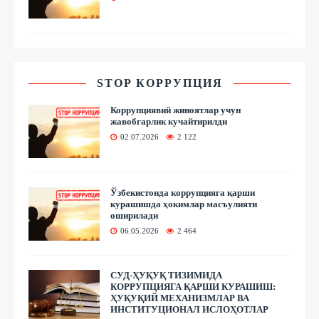
STOP КОРРУПЦИЯ
Коррупциявий жиноятлар учун
жавобгарлик кучайтирилди
02.07.2026
2 122
Ўзбекистонда коррупцияга қарши
курашишда ҳокимлар масъулияти
оширилади
06.05.2026
2 464
СУД-ҲУҚУҚ ТИЗИМИДА
КОРРУПЦИЯГА ҚАРШИ КУРАШИШ:
ҲУҚУҚИЙ МЕХАНИЗМЛАР ВА
ИНСТИТУЦИОНАЛ ИСЛОҲОТЛАР