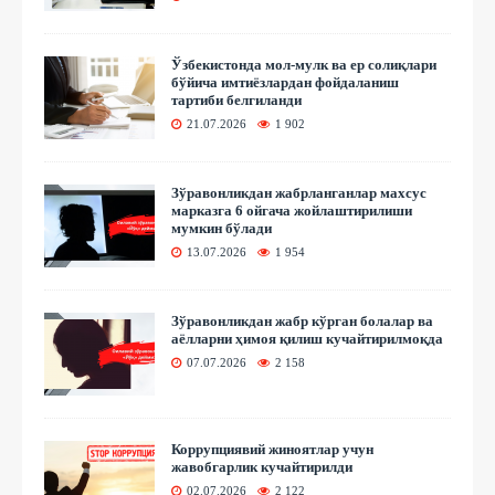
Ўзбекистонда мол-мулк ва ер солиқлари
бўйича имтиёзлардан фойдаланиш
тартиби белгиланди
21.07.2026
1 902
Зўравонликдан жабрланганлар махсус
марказга 6 ойгача жойлаштирилиши
мумкин бўлади
13.07.2026
1 954
Зўравонликдан жабр кўрган болалар ва
аёлларни ҳимоя қилиш кучайтирилмоқда
07.07.2026
2 158
Коррупциявий жиноятлар учун
жавобгарлик кучайтирилди
02.07.2026
2 122