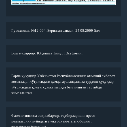
Гувоҳнома: №12-094. Берилган санаси: 24.08.2009 йил.
Бош муҳаррир: Юлдашев Тимур Юсуфович.
Барча ҳуқуқлар Ўзбекистон Республикасининг оммавий ахборот
воситалари тўғрисидаги ҳамда муаллифлик ва турдош ҳуқуқлар
тўғрисидаги қонун ҳужжатларида белгиланган тартибда
ҳимояланган.
Фаолиятингизга оид хабарлар, тадбирларнинг пресс-
релизларини қуйидаги электрон почтага юборинг:
nuqtainazar@umail.uz.