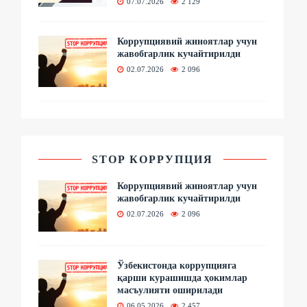
07.07.2026
2 129
Коррупциявий жиноятлар учун
жавобгарлик кучайтирилди
02.07.2026
2 096
STOP КОРРУПЦИЯ
Коррупциявий жиноятлар учун
жавобгарлик кучайтирилди
02.07.2026
2 096
Ўзбекистонда коррупцияга
қарши курашишда ҳокимлар
масъулияти оширилади
06.05.2026
2 457