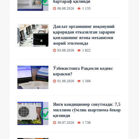
бартараф қилинди
06.08.2026
1 135
Давлат органининг ноқонуний
қароридан етказилган зарарни
қоплашнинг ягона механизми
жорий этилмоқда
03.08.2026
1 822
Ўзбекистонга Рақамли кодекс
керакми?
01.08.2026
1 568
Янги кондиционер совутмади: 7,5
миллион сўмлик шартнома бекор
қилинди
30.07.2026
1 738