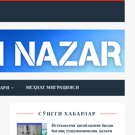
МЕҲНАТ МИГРАЦИЯСИ
АРИ
СЎНГГИ ХАБАРЛАР
Истеъмолчи ҳисоблагичи билан
боғлиқ тушунмовчилик ҳолати