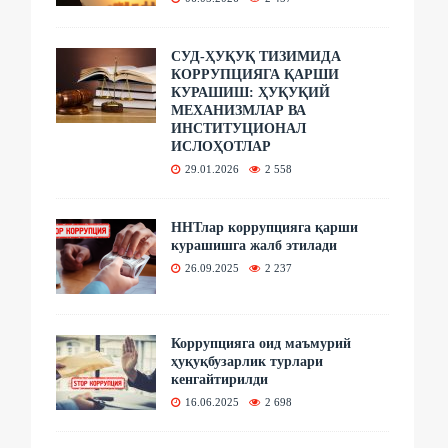
СУД-ҲУҚУҚ ТИЗИМИДА
КОРРУПЦИЯГА ҚАРШИ
КУРАШИШ: ҲУҚУҚИЙ
МЕХАНИЗМЛАР ВА
ИНСТИТУЦИОНАЛ
ИСЛОҲОТЛАР
29.01.2026
2 558
ННТлар коррупцияга қарши
курашишга жалб этилади
26.09.2025
2 237
Коррупцияга оид маъмурий
ҳуқуқбузарлик турлари
кенгайтирилди
16.06.2025
2 698