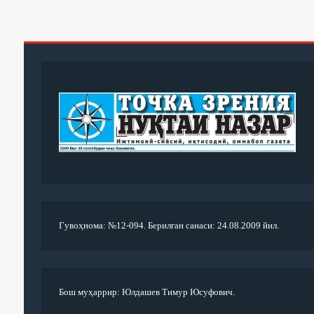
Гувоҳнома: №12-094. Берилган санаси: 24.08.2009 йил.
Бош муҳаррир: Юлдашев Тимур Юсуфович.