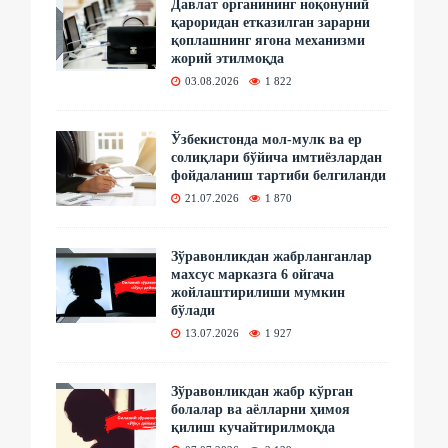
Давлат органининг ноқонуний
қароридан етказилган зарарни
қоплашнинг ягона механизми
жорий этилмоқда
03.08.2026
1 822
Ўзбекистонда мол-мулк ва ер
солиқлари бўйича имтиёзлардан
фойдаланиш тартиби белгиланди
21.07.2026
1 870
Зўравонликдан жабрланганлар
махсус марказга 6 ойгача
жойлаштирилиши мумкин
бўлади
13.07.2026
1 927
Зўравонликдан жабр кўрган
болалар ва аёлларни ҳимоя
қилиш кучайтирилмоқда