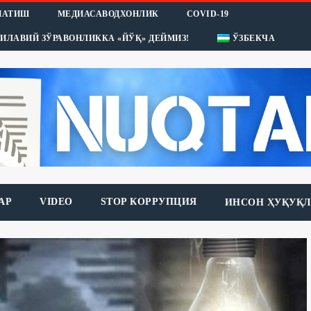
НАТИШ
МЕДИАСАВОДХОНЛИК
COVID-19
ИЛАВИЙ ЗЎРАВОНЛИККА «ЙЎҚ» ДЕЙМИЗ!
ЎЗБЕКЧА
АР
VIDEO
STOP КОРРУПЦИЯ
ИНСОН ҲУҚУҚЛ