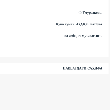
мурзақова.
уман ИҲҲҚЖ матбуот
орот мутахассиси.
НАВБАТДАГИ САҲИФА