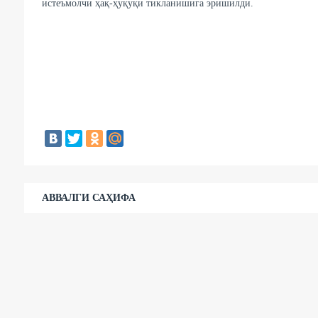
истеъмолчи ҳақ-ҳуқуқи тикланишига эришилди.
Ф.У
Қува т
ва ахб
АВВАЛГИ САҲИФА