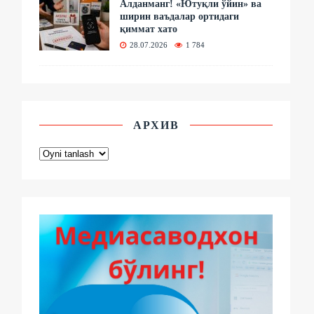
Алданманг! «Ютуқли ўйин» ва
ширин ваъдалар ортидаги
қиммат хато
28.07.2026
1 784
АРХИВ