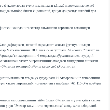
га фуқаролардан турли мазмундаги кўплаб мурожаатлар келиб
лоҳида эътибор билан ёндошилиб, қонун доирасида ижобий ҳал
сахон хонадонига электр таъминоти корхонаси томонидан
.
лов дафтарчаси, шахсий варақасига асосан ўрганув ишлари
лар Махкамасининг 2009 йил 22 августдаги 245-сонли “Электр ва
ғрисида”ги қарорининг 4-моддасида кўрсатилгандек, ҳудудий
мол қилинган электр энергиясининг амалдаги миқдорини аниқлаш
 бўлганда текшириб кўриш керак деб кўрсатилган.
 қилинмаганлиги хамда ўз худудидаги Н.Акбарованинг хонадонини
ғри хатлов киритилиб, истеъмолчига нисбатан 761 116 сўм нотўғри
хонаси назоратчисининг айби билан бўлганлиги учун қайта хатлов
риш учун “Электр таъминоти корхонасига” алоқа хати юборилиб,