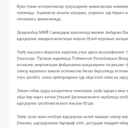
Қува туман истеъмолчилар ҳуқуқларини ҳимоя қилиш жамияти
тушмоқда. Аҳамиятли жиҳати шундаки, уларнинг ҳар бирига а
этилишига эришилмоқда.
Деҳқонобод МФЙ Самандарак қишлоғида яшовчи Акбарова Нафи
қарздорлик чиқарилганлигидан норози бўлиб мурожаат қилади
Ушбу масалага ойдинлик киритиш учун ариза муаллифининг тў
ўтказилди. Ўрганув жараёнида Ўзбекистон Республикаси Вазир
иссиқлик энергиясидан фойдаланиш қоидаларини тасдиқлаш тў
электр корхонаси вакили истеъмолчи билан биргаликда истеъ
учун ҳисобга олиш приборларини ҳар ойда ёзиб олиш ва зарур
Лекин собиқ ҳудуд назоратчиси томонидан ушбу қарорга амал
ойда бир марта хатлов ўтказиб ўрганмаганлиги оқибатида нотў
қарздорлик ҳисобланганлиги маълум бўлди.
Ушбу ҳолат яъни нотўғри қарздорлик келиб чиқиши электр кор
ўтказиш, қарздорликни бартараф этиб, дастурдан чиқариб юбо