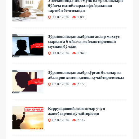
Ўзбекистонда мол-мулк ва ер солиқлари
бўйича имтиёзлардан фойдаланиш
тартиби белгиланди
21.07.2026
1 895
Зўравонликдан жабрланганлар махсус
марказга 6 ойгача жойлаштирилиши
мумкин бўлади
13.07.2026
1 949
Зўравонликдан жабр кўрган болалар ва
аёлларни ҳимоя қилиш кучайтирилмоқда
07.07.2026
2 153
Коррупциявий жиноятлар учун
жавобгарлик кучайтирилди
02.07.2026
2 117