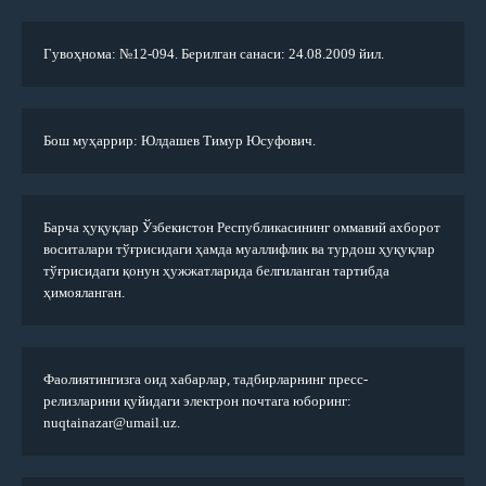
Гувоҳнома: №12-094. Берилган санаси: 24.08.2009 йил.
Бош муҳаррир: Юлдашев Тимур Юсуфович.
Барча ҳуқуқлар Ўзбекистон Республикасининг оммавий ахборот
воситалари тўғрисидаги ҳамда муаллифлик ва турдош ҳуқуқлар
тўғрисидаги қонун ҳужжатларида белгиланган тартибда
ҳимояланган.
Фаолиятингизга оид хабарлар, тадбирларнинг пресс-
релизларини қуйидаги электрон почтага юборинг:
nuqtainazar@umail.uz.