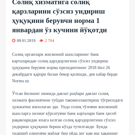
Солиқ хизматига солиқ
қарзларини сўзсиз ундириш
ҳуқуқини берувчи норма 1
январдан ўз кучини йўқотди
09.01.2019
2 704
Солиқ органлари жисмоний шахсларнинг банк
карталаридан солиқ қарздорлигини сўзсиз ундириш
ҳуқуқини берувчи норма президентнинг 2018 йил 26
декабрдаги қарори билан бекор қилинди, дея хабар берди
Norma.uz.
Ўтган йилнинг июнида давлат раҳбари давлат солиқ
хизмати фаолиятини тубдан такомиллаштириш тўғрисидаги
ҳужжатни имзолаган эди. Унда солиқ тўловчи жисмоний
шахсларга хизмат кўрсатувчи банк карталари банк ҳисоб
рақамларидан юзага келган солиқ қарздорлигини сўзсиз
ундириш ҳуқуқини бериш кўзда тутилганди. Бунда
ундириб олинувчи маблағ бир ойда энг кам иш ҳақининг