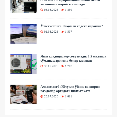
механизми жорий этилмоқда
03.08.2026
1 850
Ўзбекистонга Рақамли кодекс керакми?
01.08.2026
1 597
Янги кондиционер совутмади: 7,5 миллион
сўмлик шартнома бекор қилинди
30.07.2026
1 767
Алданманг! «Ютуқли ўйин» ва ширин
ваъдалар ортидаги қиммат хато
28.07.2026
1 811