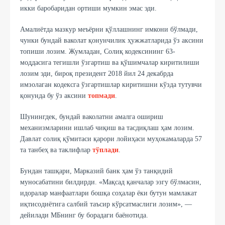
икки баробаридан ортиши мумкин эмас эди.
Амалиётда мазкур меъёрни қўллашнинг имкони бўлмади,
чунки бундай ваколат қонунчилик ҳужжатларида ўз аксини
топиши лозим. Жумладан, Солиқ кодексининг 63-
моддасига тегишли ўзгартиш ва қўшимчалар киритилиши
лозим эди, бироқ президент 2018 йил 24 декабрда
имзолаган кодексга ўзгартишлар киритишни кўзда тутувчи
қонунда бу ўз аксини
топмади
.
Шунингдек, бундай ваколатни амалга ошириш
механизмларини ишлаб чиқиш ва тасдиқлаш ҳам лозим.
Давлат солиқ қўмитаси қарори лойиҳаси муҳокамаларда 57
та танбеҳ ва таклифлар
тўплади
.
Бундан ташқари, Марказий банк ҳам ўз танқидий
муносабатини билдирди. «Мақсад қанчалар эзгу бўлмасин,
идоралар манфаатлари бошқа соҳалар ёки бутун мамлакат
иқтисодиётига салбий таъсир кўрсатмаслиги лозим», —
дейилади МБнинг бу борадаги баёнотида.