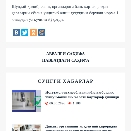
Шундай қилиб, солиқ органларига банк карталаридан
қарзларни сўзсиз ундириб олиш ҳуқуқини берувчи норма 1
январдан ўз кучини йўқотди.
АВВАЛГИ САҲИФА
НАВБАТДАГИ САҲИФА
СЎНГГИ ХАБАРЛАР
Истеъмолчи ҳисоблагичи билан боғлиқ
тушунмовчилик ҳолати бартараф қилинди
06.08.2026
1 180
Давлат органининг ноқонуний қароридан
етказилган зарарни қоплашнинг ягона