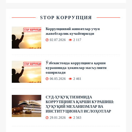
STOP КОРРУПЦИЯ
Коррупциявий жиноятлар учун
жавобгарлик кучайтирилди
02.07.2026
2 117
Ўзбекистонда коррупцияга қарши
курашишда ҳокимлар масъулияти
оширилади
06.05.2026
2 461
СУД-ҲУҚУҚ ТИЗИМИДА
КОРРУПЦИЯГА ҚАРШИ КУРАШИШ:
ҲУҚУҚИЙ МЕХАНИЗМЛАР ВА
ИНСТИТУЦИОНАЛ ИСЛОҲОТЛАР
29.01.2026
2 563