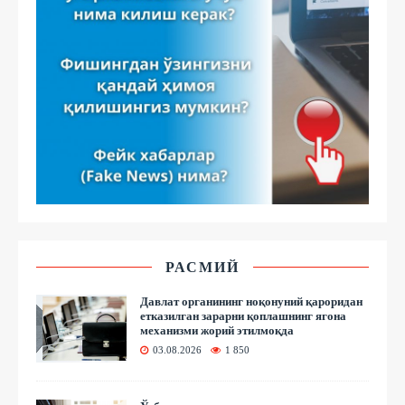
РАСМИЙ
Давлат органининг ноқонуний қароридан
етказилган зарарни қоплашнинг ягона
механизми жорий этилмоқда
03.08.2026
1 850