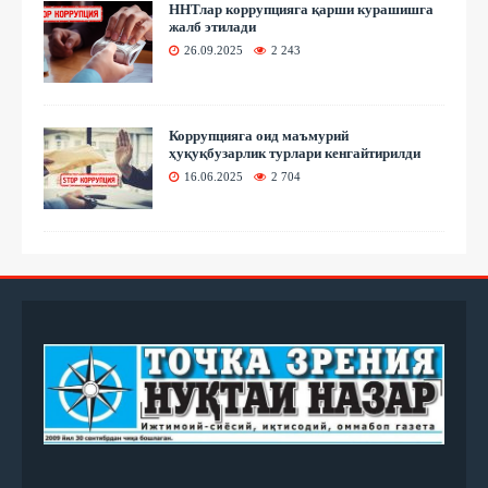
ННТлар коррупцияга қарши курашишга
жалб этилади
26.09.2025
2 243
Коррупцияга оид маъмурий
ҳуқуқбузарлик турлари кенгайтирилди
16.06.2025
2 704