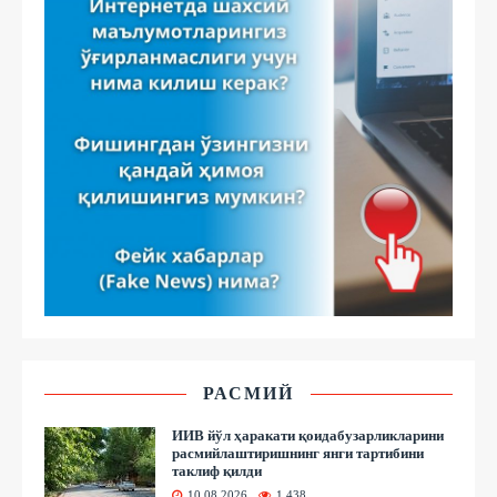
РАСМИЙ
ИИВ йўл ҳаракати қоидабузарликларини
расмийлаштиришнинг янги тартибини
таклиф қилди
10.08.2026
1 438