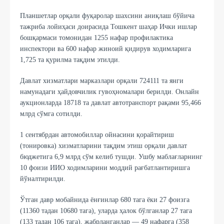
Планшетлар орқали фуқаролар шахсини аниқлаш бўйича
тажриба лойиҳаси доирасида Тошкент шаҳар Ички ишлар
бошқармаси томонидан 1255 нафар профилактика
инспектори ва 600 нафар жиноий қидирув ходимларига
1,725 та қурилма тақдим этилди.
Давлат хизматлари марказлари орқали 724111 та янги
намунадаги ҳайдовчилик гувоҳномалари берилди. Онлайн
аукционларда 18718 та давлат автотранспорт рақами 95,466
млрд сўмга сотилди.
1 сентябрдан автомобиллар ойнасини қорайтириш
(тонировка) хизматларини тақдим этиш орқали давлат
бюджетига 6,9 млрд сўм келиб тушди. Ушбу маблағларнинг
10 фоизи ИИО ходимларини моддий рағбатлантиришга
йўналтирилди.
Ўтган давр мобайнида ёнғинлар 680 тага ёки 27 фоизга
(11360 тадан 10680 тага), уларда ҳалок бўлганлар 27 тага
(133 тадан 106 тага), жабрланганлар — 49 нафарга (358