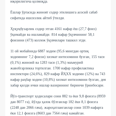
юқорилигича қолмоқда.
Ёшлар ўртасида жиноят содир этилишига асосий сабаб
сифатида ишсизлик айтиб ўтилди.
Ҳуқуқбузарлик содир этган 4161 нафар ёш (27,7 фоиз)
ўқимайди ва ишламайди. 814 нафар ўқувчининг 58,1
фоизини (473) коллеж ўқувчилари ташкил этди.
11 ой мобайнида 6887 ходим (95,6 мингдан ортиқ
ходимнинг 7,2 фоизи) хизмат интизомини бузган, 155 таси
(0,1%) жиноий ва 1283 таси (1,3%) маъмурий
жавобгарликка тортилган. 1700 нафар профилактика
инспектори (24,6%), 829 нафар ЙҲХХ ходими (12%) ва 743
нафар раҳбар ходим (10,8%) хизмат интизомини бузган, дея
хабар қилди ички ишлар вазирининг биринчи ўринбосари.
Йўл-транспорт ҳодисалари сони 882 та ёки 9,8 фоизга (8959
дан 8077 га), йўлда ҳалок бўлганлар 182 ёки 8,1 фоизга
(2248 дан 2066 гача), жароҳатланганлар сони 1039 нафарга
ёки 12,1 фоизга (8603 дан 7564 гача) камайган.