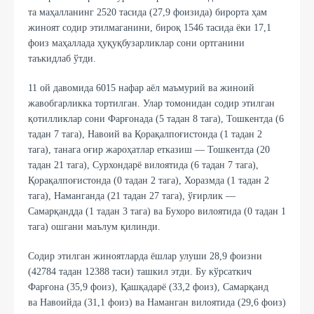
та маҳалланинг 2520 тасида (27,9 фоизида) бирорта ҳам
жиноят содир этилмаганини, бироқ 1546 тасида ёки 17,1
фоиз маҳаллада ҳуқуқбузарликлар сони ортганини
таъкидлаб ўтди.
11 ой давомида 6015 нафар аёл маъмурий ва жиноий
жавобгарликка тортилган. Улар томонидан содир этилган
қотилликлар сони Фарғонада (5 тадан 8 тага), Тошкентда (6
тадан 7 тага), Навоий ва Қорақалпоғистонда (1 тадан 2
тага), танага оғир жароҳатлар етказиш — Тошкентда (20
тадан 21 тага), Сурхондарё вилоятида (6 тадан 7 тага),
Қорақалпоғистонда (0 тадан 2 тага), Хоразмда (1 тадан 2
тага), Наманганда (21 тадан 27 тага), ўғирлик —
Самарқандда (1 тадан 3 тага) ва Бухоро вилоятида (0 тадан 1
тага) ошгани маълум қилинди.
Содир этилган жиноятларда ёшлар улуши 28,9 фоизни
(42784 тадан 12388 таси) ташкил этди. Бу кўрсаткич
Фарғона (35,9 фоиз), Қашқадарё (33,2 фоиз), Самарқанд
ва Навоийда (31,1 фоиз) ва Наманган вилоятида (29,6 фоиз)