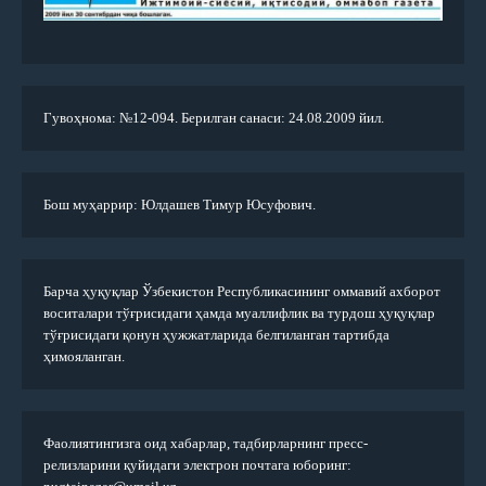
Гувоҳнома: №12-094. Берилган санаси: 24.08.2009 йил.
Бош муҳаррир: Юлдашев Тимур Юсуфович.
Барча ҳуқуқлар Ўзбекистон Республикасининг оммавий ахборот
воситалари тўғрисидаги ҳамда муаллифлик ва турдош ҳуқуқлар
тўғрисидаги қонун ҳужжатларида белгиланган тартибда
ҳимояланган.
Фаолиятингизга оид хабарлар, тадбирларнинг пресс-
релизларини қуйидаги электрон почтага юборинг: