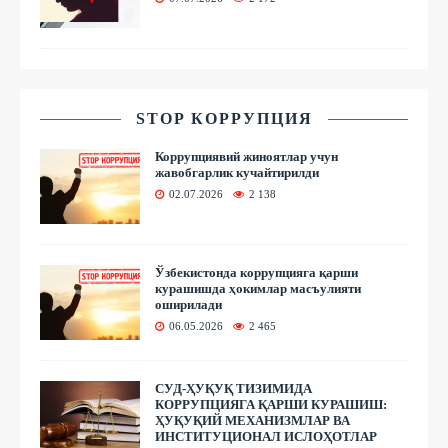
STOP КОРРУПЦИЯ
Коррупциявий жиноятлар учун
жавобгарлик кучайтирилди
02.07.2026
2 138
Ўзбекистонда коррупцияга қарши
курашишда ҳокимлар масъулияти
оширилади
06.05.2026
2 465
СУД-ҲУҚУҚ ТИЗИМИДА
КОРРУПЦИЯГА ҚАРШИ КУРАШИШ:
ҲУҚУҚИЙ МЕХАНИЗМЛАР ВА
ИНСТИТУЦИОНАЛ ИСЛОҲОТЛАР