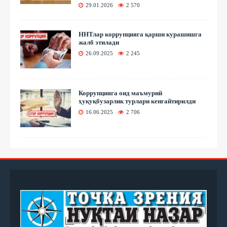
29.01.2026
2 570
ННТлар коррупцияга қарши курашишга
жалб этилади
26.09.2025
2 245
Коррупцияга оид маъмурий
ҳуқуқбузарлик турлари кенгайтирилди
16.06.2025
2 706