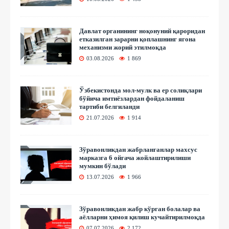
Давлат органининг ноқонуний қароридан
етказилган зарарни қоплашнинг ягона
механизми жорий этилмоқда
03.08.2026
1 869
Ўзбекистонда мол-мулк ва ер солиқлари
бўйича имтиёзлардан фойдаланиш
тартиби белгиланди
21.07.2026
1 914
Зўравонликдан жабрланганлар махсус
марказга 6 ойгача жойлаштирилиши
мумкин бўлади
13.07.2026
1 966
Зўравонликдан жабр кўрган болалар ва
аёлларни ҳимоя қилиш кучайтирилмоқда
07.07.2026
2 172