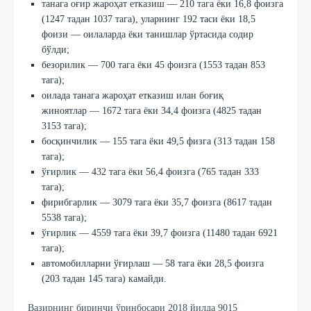
танага оғир жароҳат етказиш — 210 тага ёки 16,8 фоизга
(1247 тадан 1037 тага), уларнинг 192 таси ёки 18,5
фоизи — оилаларда ёки танишлар ўртасида содир
бўлди;
безорилик — 700 тага ёки 45 фоизга (1553 тадан 853
тага);
оилада танага жароҳат етказиш илан боғиқ
жиноятлар — 1672 тага ёки 34,4 фоизга (4825 тадан
3153 тага);
босқинчилик — 155 тага ёки 49,5 физга (313 тадан 158
тага);
ўғирлик — 432 тага ёки 56,4 фоизга (765 тадан 333
тага);
фирибгарлик — 3079 тага ёки 35,7 фоизга (8617 тадан
5538 тага);
ўғирлик — 4559 тага ёки 39,7 фоизга (11480 тадан 6921
тага);
автомобилларни ўғирлаш — 58 тага ёки 28,5 фоизга
(203 тадан 145 тага) камайди.
Вазирнинг биринчи ўринбосари 2018 йилда 9015