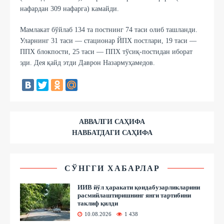
нафардан 309 нафарга) камайди.
Мамлакат бўйлаб 134 та постнинг 74 таси олиб ташланди.
Уларнинг 31 таси — стационар ЙПХ постлари, 19 таси —
ППХ блокпости, 25 таси — ППХ тўсиқ-постидан иборат
эди. Дея қайд этди Даврон Назармуҳамедов.
АВВАЛГИ САҲИФА
НАВБАТДАГИ САҲИФА
СЎНГГИ ХАБАРЛАР
ИИВ йўл ҳаракати қоидабузарликларини
расмийлаштиришнинг янги тартибини
таклиф қилди
10.08.2026
1 438