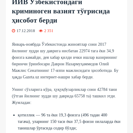
ИИВ Ўзбекистондаги
криминоген вазият тўғрисида
ҳисобот берди
17.12.2018
2 351
Январь-ноябрда Ўзбекистонда жиноятлар сони 2017
йилнинг худди шу даврига нисбатан 22974 тага ёки 34,9
фоизга камайди, дея хабар қилди ички ишлар вазирининг
биринчи ўринбосари Даврон Назармуҳаммедов Олий
Мажлис Сенатининг 17-ялпи мажлисидаги ҳисоботида. Бу
ҳақда Gazeta.uz интернет-нашри хабар берди.
Унинг сўзларига кўра, ҳуқуқбузарликлар сони 42784 тани
(ўтган йилнинг худди шу даврида 65758 та) ташкил этди.
Жумладан:
қотиллик — 96 та ёки 19,3 фоизга (496 тадан 400
тагача), уларнинг 150 таси ёки 37,5 фоизи оилаларда ёки
танишлар ўртасида содир бўлди;