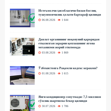
Истеъмолчи ҳисоблагичи билан боғлиқ
тушунмовчилик ҳолати бартараф қилинди
06.08.2026
1 644
Давлат органининг ноқонуний қароридан
етказилган зарарни қоплашнинг ягона
механизми жорий этилмоқда
03.08.2026
1 869
Ўзбекистонга Рақамли кодекс керакми?
01.08.2026
1 615
Янги кондиционер совутмади: 7,5 миллион
сўмлик шартнома бекор қилинди
30.07.2026
1 786