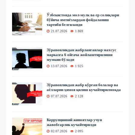
Ўзбекистонда мол-мулк ва ер солиқлари
бўйича имтиёзлардан фойдаланиш
тартиби белгиланди
21.07.2026
1 869
Зўравонликдан жабрланганлар махсус
марказга 6 ойгача жойлаштирилиши
мумкин бўлади
13.07.2026
1 925
Зўравонликдан жабр кўрган болалар ва
аёлларни ҳимоя қилиш кучайтирилмоқда
07.07.2026
2 128
Коррупциявий жиноятлар учун
жавобгарлик кучайтирилди
02.07.2026
2 095