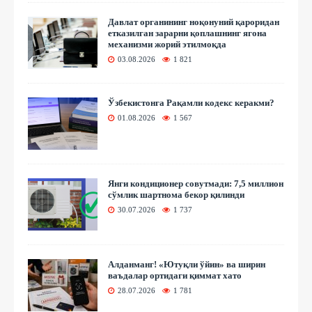
Давлат органининг ноқонуний қароридан
етказилган зарарни қоплашнинг ягона
механизми жорий этилмоқда
03.08.2026
1 821
Ўзбекистонга Рақамли кодекс керакми?
01.08.2026
1 567
Янги кондиционер совутмади: 7,5 миллион
сўмлик шартнома бекор қилинди
30.07.2026
1 737
Алданманг! «Ютуқли ўйин» ва ширин
ваъдалар ортидаги қиммат хато
28.07.2026
1 781