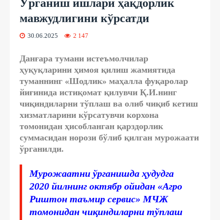
Ўрганиш ишлари ҳақдорлик
мавжудлигини кўрсатди
30.06.2025
2 147
Данғара тумани истеъмолчилар
ҳуқуқларини ҳимоя қилиш жамиятида
туманнинг «Шодлик» маҳалла фуқаролар
йиғинида истиқомат қилувчи Қ.И.нинг
чиқиндиларни тўплаш ва олиб чиқиб кетиш
хизматларини кўрсатувчи корхона
томонидан ҳисобланган қарздорлик
суммасидан норози бўлиб қилган мурожаати
ўрганилди.
Мурожаатни ўрганишда ҳудудга
2020 йилнинг октябр ойидан «Агро
Риштон таъмир сервис» МЧЖ
томонидан чиқиндиларни тўплаш