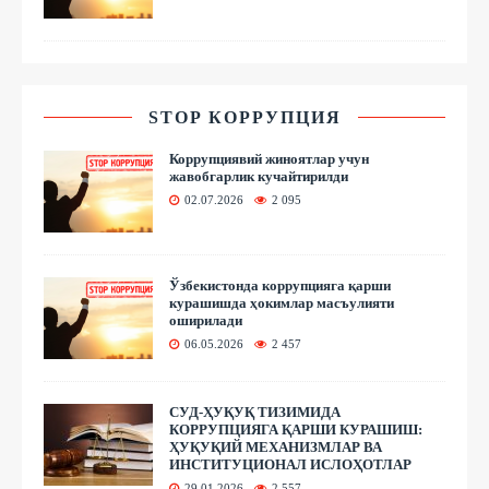
STOP КОРРУПЦИЯ
Коррупциявий жиноятлар учун
жавобгарлик кучайтирилди
02.07.2026
2 095
Ўзбекистонда коррупцияга қарши
курашишда ҳокимлар масъулияти
оширилади
06.05.2026
2 457
СУД-ҲУҚУҚ ТИЗИМИДА
КОРРУПЦИЯГА ҚАРШИ КУРАШИШ:
ҲУҚУҚИЙ МЕХАНИЗМЛАР ВА
ИНСТИТУЦИОНАЛ ИСЛОҲОТЛАР
29.01.2026
2 557