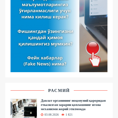
РАСМИЙ
Давлат органининг ноқонуний қароридан
етказилган зарарни қоплашнинг ягона
механизми жорий этилмоқда
03.08.2026
1 821