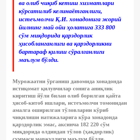
ва олиб чиқиб кетиш хизматлари
кўрсатилиб келинаётганлиги,
истеъмолчи Қ.И. хонадонига жорий
йилнинг май ойи ҳолатига 333 800
сўм миқдорида қарздорлик
ҳисобланганлиги ва қарздорликни
бартараф қилиш сўралганлиги
маълум бўлди.
Мурожаатни ўрганиш давомида хонадонда
истиқомат қилувчилар сонига аниқлик
киритиш йўли билан олиб борилган қайта
ҳисоб-китоб ишлари, истеъмолчи томонидан
амалга оширилган тўловларни кўриб
чиқилиши натижаларига кўра хонадонда
қарздорлик эмас, аксинча 182 220 сўм
миқдорида олдиндан тўлов (ҳақдорлик)
суммаси мавжудлиги маълум бўлди.