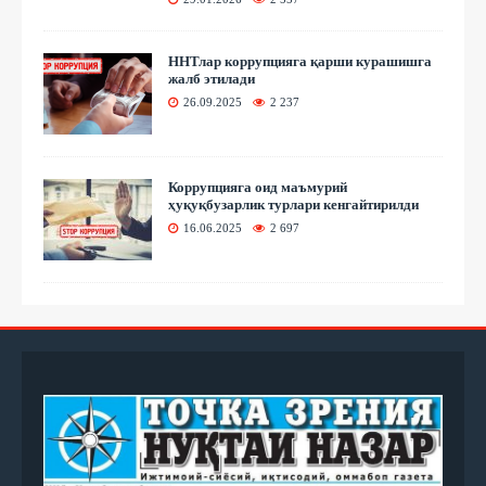
ННТлар коррупцияга қарши курашишга
жалб этилади
26.09.2025
2 237
Коррупцияга оид маъмурий
ҳуқуқбузарлик турлари кенгайтирилди
16.06.2025
2 697