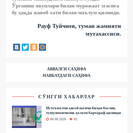
Ўрганиш якунлари билан мурожаат эгасига
бу ҳақда жавоб хати билан маълум қилинди.
Рауф Туйчиев, туман жамияти
мутахассиси.
АВВАЛГИ САҲИФА
НАВБАТДАГИ САҲИФА
СЎНГГИ ХАБАРЛАР
Истеъмолчи ҳисоблагичи билан боғлиқ
тушунмовчилик ҳолати бартараф қилинди
06.08.2026
92