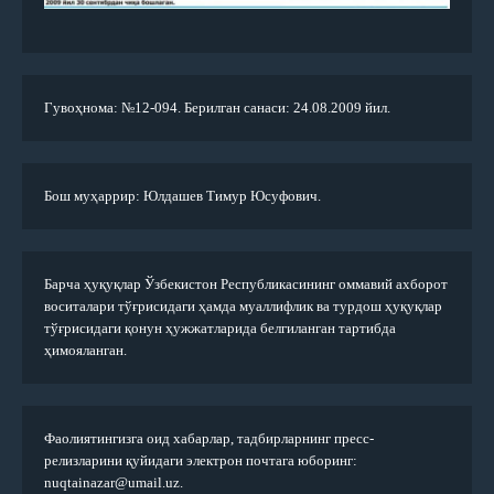
Гувоҳнома: №12-094. Берилган санаси: 24.08.2009 йил.
Бош муҳаррир: Юлдашев Тимур Юсуфович.
Барча ҳуқуқлар Ўзбекистон Республикасининг оммавий ахборот
воситалари тўғрисидаги ҳамда муаллифлик ва турдош ҳуқуқлар
тўғрисидаги қонун ҳужжатларида белгиланган тартибда
ҳимояланган.
Фаолиятингизга оид хабарлар, тадбирларнинг пресс-
релизларини қуйидаги электрон почтага юборинг:
nuqtainazar@umail.uz.