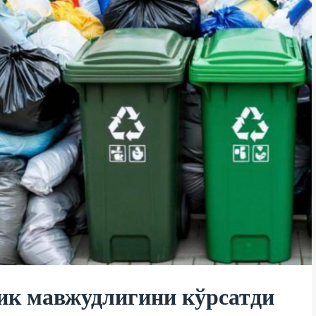
к мавжудлигини кўрсатди