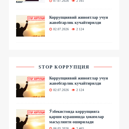
07.07.2026
2 161
Коррупциявий жиноятлар учун
жавобгарлик кучайтирилди
02.07.2026
2 124
STOP КОРРУПЦИЯ
Коррупциявий жиноятлар учун
жавобгарлик кучайтирилди
02.07.2026
2 124
Ўзбекистонда коррупцияга
қарши курашишда ҳокимлар
масъулияти оширилади
06.05.2026
2 465