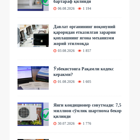
бартараф қилинди
06.08.2026
1 194
Давлат органининг ноқонуний
қароридан етказилган зарарни
қоплашнинг ягона механизми
жорий этилмоқда
03.08.2026
1 857
Ўзбекистонга Рақамли кодекс
керакми?
01.08.2026
1 605
Янги кондиционер совутмади: 7,5
миллион сўмлик шартнома бекор
қилинди
30.07.2026
1 776