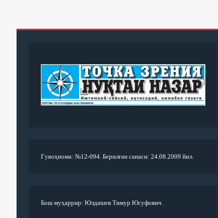
Гувоҳнома: №12-094. Берилган санаси: 24.08.2009 йил.
Бош муҳаррир: Юлдашев Тимур Юсуфович.