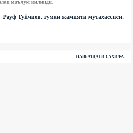
билан маълум қилинди.
Рауф Туйчиев, туман жамияти мутахассиси.
НАВБАТДАГИ САҲИФА