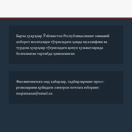
Барча ҳуқуқлар Ўзбекистон Республикасининг оммавий
ахборот воситалари тўғрисидаги ҳамда муаллифлик ва
турдош ҳуқуқлар тўғрисидаги қонун ҳужжатларида
белгиланган тартибда ҳимояланган.
Фаолиятингизга оид хабарлар, тадбирларнинг пресс-
релизларини қуйидаги электрон почтага юборинг:
nuqtainazar@umail.uz.