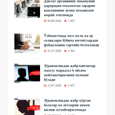
Давлат органининг ноқонуний
қароридан етказилган зарарни
қоплашнинг ягона механизми
жорий этилмоқда
03.08.2026
1 857
Ўзбекистонда мол-мулк ва ер
солиқлари бўйича имтиёзлардан
фойдаланиш тартиби белгиланди
21.07.2026
1 905
Зўравонликдан жабрланганлар
махсус марказга 6 ойгача
жойлаштирилиши мумкин
бўлади
13.07.2026
1 957
Зўравонликдан жабр кўрган
болалар ва аёлларни ҳимоя
қилиш кучайтирилмоқда