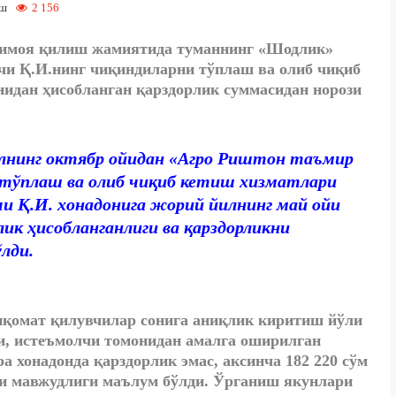
иш
2 156
ҳимоя қилиш жамиятида туманнинг «Шодлик»
чи Қ.И.нинг чиқиндиларни тўплаш ва олиб чиқиб
нидан ҳисобланган қарздорлик суммасидан норози
лнинг октябр ойидан «Агро Риштон таъмир
тўплаш ва олиб чиқиб кетиш хизматлари
и Қ.И. хонадонига жорий йилнинг май ойи
лик ҳисобланганлиги ва қарздорликни
лди.
иқомат қилувчилар сонига аниқлик киритиш йўли
ри, истеъмолчи томонидан амалга оширилган
 хонадонда қарздорлик эмас, аксинча 182 220 сўм
си мавжудлиги маълум бўлди. Ўрганиш якунлари