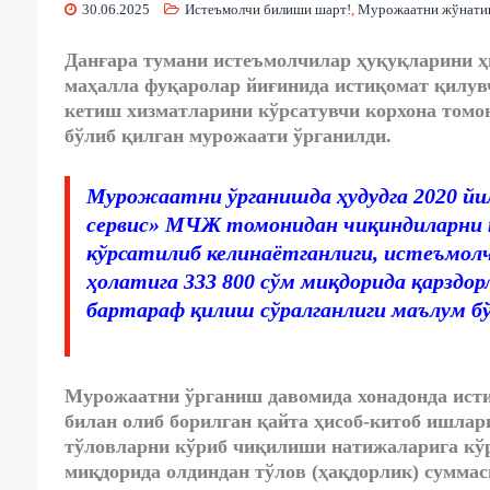
30.06.2025
Истеъмолчи билиши шарт!
,
Мурожаатни жўнат
Данғара тумани истеъмолчилар ҳуқуқларини 
маҳалла фуқаролар йиғинида истиқомат қилув
кетиш хизматларини кўрсатувчи корхона томо
бўлиб қилган мурожаати ўрганилди.
Мурожаатни ўрганишда ҳудудга 2020 йи
сервис» МЧЖ томонидан чиқиндиларни 
кўрсатилиб келинаётганлиги, истеъмолч
ҳолатига 333 800 сўм миқдорида қарздор
бартараф қилиш сўралганлиги маълум бў
Мурожаатни ўрганиш давомида хонадонда ист
билан олиб борилган қайта ҳисоб-китоб ишла
тўловларни кўриб чиқилиши натижаларига кўра
миқдорида олдиндан тўлов (ҳақдорлик) сумма