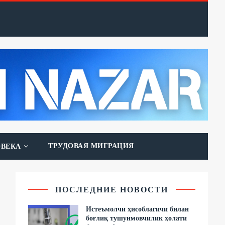
ТРУДОВАЯ МИГРАЦИЯ
ОВЕКА
ПОСЛЕДНИЕ НОВОСТИ
Истеъмолчи ҳисоблагичи билан
боғлиқ тушунмовчилик ҳолати