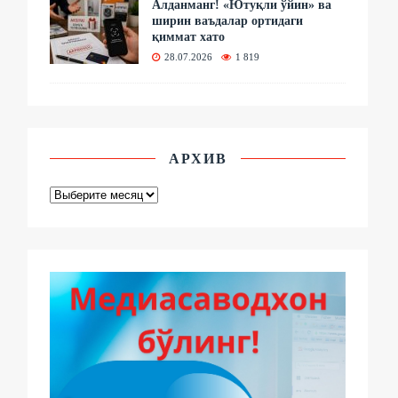
Алданманг! «Ютуқли ўйин» ва
ширин ваъдалар ортидаги
қиммат хато
28.07.2026
1 819
АРХИВ