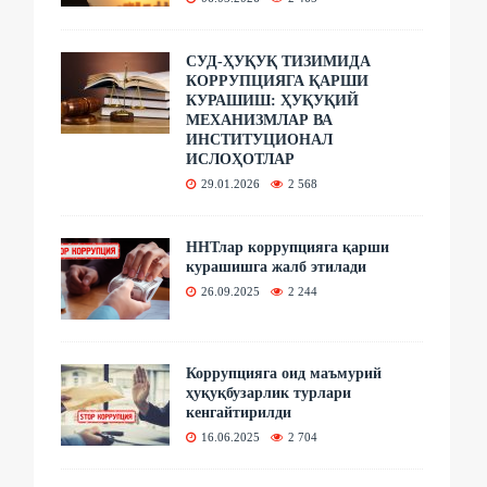
СУД-ҲУҚУҚ ТИЗИМИДА
КОРРУПЦИЯГА ҚАРШИ
КУРАШИШ: ҲУҚУҚИЙ
МЕХАНИЗМЛАР ВА
ИНСТИТУЦИОНАЛ
ИСЛОҲОТЛАР
29.01.2026
2 568
ННТлар коррупцияга қарши
курашишга жалб этилади
26.09.2025
2 244
Коррупцияга оид маъмурий
ҳуқуқбузарлик турлари
кенгайтирилди
16.06.2025
2 704