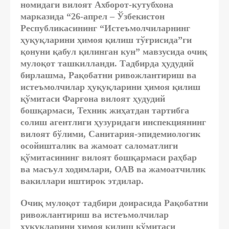
номидаги вилоят Ахборот-кутубхона
марказида “26-апрел – Ўзбекистон
Республикасининг “Истеъмолчиларнинг
ҳуқуқларини ҳимоя қилиш тўғрисида”ги
қонуни қабул қилинган кун” мавзусида очиқ
мулоқот ташкилланди. Тадбирда ҳудудий
бирлашма, Рақобатни ривожлантириш ва
истеъмолчилар ҳуқуқларини ҳимоя қилиш
қўмитаси Фарғона вилоят ҳудудий
бошқармаси, Техник жиҳатдан тартибга
солиш агентлиги ҳузуридаги инспекциянинг
вилоят бўлими, Санитария-эпидемиологик
осойишталик ва жамоат саломатлиги
қўмитасининг вилоят бошқармаси раҳбар
ва масъул ходимлари, ОАВ ва жамоатчилик
вакиллари иштирок этдилар.
Очиқ мулоқот тадбири доирасида Рақобатни
ривожлантириш ва истеъмолчилар
ҳуқуқларини ҳимоя қилиш қўмитаси