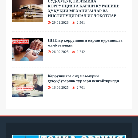
СУД-ҲУҚУҚ ТИЗИМИДА
КОРРУПЦИЯГА ҚАРШИ КУРАШИШ:
ҲУҚУҚИЙ МЕХАНИЗМЛАР ВА
ИНСТИТУЦИОНАЛ ИСЛОҲОТЛАР
29.01.2026
2 561
ННТлар коррупцияга қарши курашишга
жалб этилади
26.09.2025
2 242
Коррупцияга оид маъмурий
ҳуқуқбузарлик турлари кенгайтирилди
16.06.2025
2 701