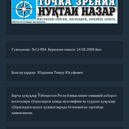
Гувоҳнома: №12-094. Берилган санаси: 24.08.2009 йил.
Бош муҳаррир: Юлдашев Тимур Юсуфович.
Барча ҳуқуқлар Ўзбекистон Республикасининг оммавий ахборот
воситалари тўғрисидаги ҳамда муаллифлик ва турдош ҳуқуқлар
тўғрисидаги қонун ҳужжатларида белгиланган тартибда
ҳимояланган.