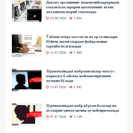
Давлат органининг ноқонуний қароридан
етказилган зарарни қоплашнинг ягона
механизми жорий этилмоқда
03.08.2026
1 844
Ўзбекистонда мол-мулк ва ер солиқлари
бўйича имтиёзлардан фойдаланиш
тартиби белгиланди
21.07.2026
1 889
Зўравонликдан жабрланганлар махсус
марказга 6 ойгача жойлаштирилиши
мумкин бўлади
13.07.2026
1 942
Зўравонликдан жабр кўрган болалар ва
аёлларни ҳимоя қилиш кучайтирилмоқда
07.07.2026
2 148