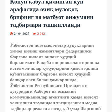
Қонун қабул қилинган кун
арафасида очиқ мулоқот,
брифинг ва матбуот анжумани
тадбирлари ташкилланди
24.04.2025
2 042
Ўзбекистон истеъмолчилар ҳуқуқларини
ҳимоя қилиш жамиятлари федерацияси
Фарғона вилоят вилоят ҳудудий
бирлашмаси Рақобатни ривожлантириш ва
истеъмолчилар ҳуқуқларини ҳимоя қилиш
қўмитасининг Фарғона вилоят ҳудудий
бошқармаси билан ҳамкорликда,
Ўзбекистон Республикаси Президенти
ҳузуридаги Ахборот ва оммавий
коммуникациялар агентлиги ҳамда вилоят
ҳокимлиги томонидан тасдиқланган медиа
тадбирлар режаси асосида, Аҳмад Фарғоний