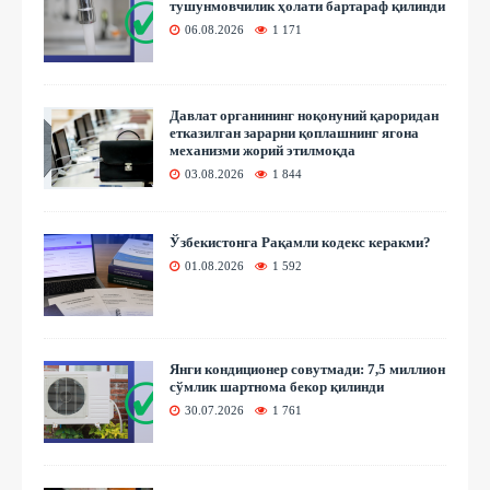
тушунмовчилик ҳолати бартараф қилинди
06.08.2026
1 171
Давлат органининг ноқонуний қароридан
етказилган зарарни қоплашнинг ягона
механизми жорий этилмоқда
03.08.2026
1 844
Ўзбекистонга Рақамли кодекс керакми?
01.08.2026
1 592
Янги кондиционер совутмади: 7,5 миллион
сўмлик шартнома бекор қилинди
30.07.2026
1 761