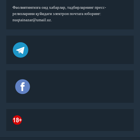
Фаолиятингизга оид хабарлар, тадбирларнинг пресс-
релизларини қуйидаги электрон почтага юборинг:
nuqtainazar@umail.uz.