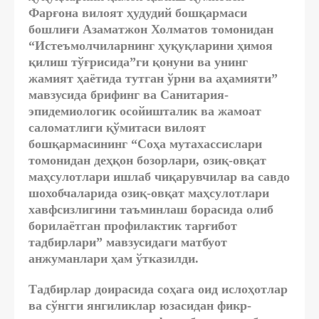
Фарғона вилоят ҳудудий бошқармаси
бошлиғи Азаматжон Холматов томонидан
“Истеъмолчиларнинг ҳуқуқларини ҳимоя
қилиш тўғрисида”ги қонуни ва унинг
жамият ҳаётида тутган ўрни ва аҳамияти”
мавзусида брифинг ва Санитария-
эпидемиологик осойишталик ва жамоат
саломатлиги қўмитаси вилоят
бошқармасининг “Соҳа мутахассислари
томонидан деҳқон бозорлари, озиқ-овқат
маҳсулотлари ишлаб чиқарувчилар ва савдо
шохобчаларида озиқ-овқат маҳсулотлари
хавфсизлигини таъминлаш борасида олиб
борилаётган профилактик тарғибот
тадбирлари” мавзусидаги матбуот
анжуманлари ҳам ўтказилди.
Тадбирлар доирасида соҳага оид ислоҳотлар
ва сўнгги янгиликлар юзасидан фикр-