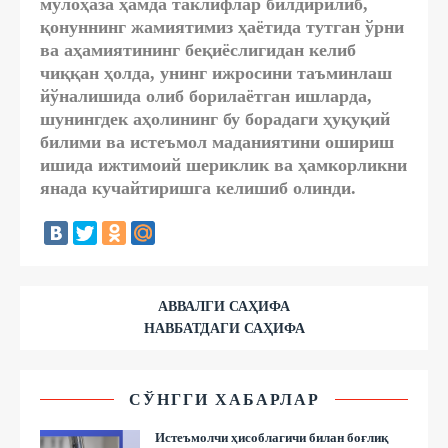
мулоҳаза ҳамда таклифлар билдирилиб,
қонуннинг жамиятимиз ҳаётида тутган ўрни
ва аҳамиятининг беқиёслигидан келиб
чиққан ҳолда, унинг ижросини таъминлаш
йўналишида олиб борилаётган ишларда,
шунингдек аҳолининг бу борадаги ҳуқуқий
билими ва истеъмол маданиятини ошириш
ишида ижтимоий шериклик ва ҳамкорликни
янада кучайтиришга келишиб олинди.
АВВАЛГИ САҲИФА
НАВБАТДАГИ САҲИФА
СЎНГГИ ХАБАРЛАР
Истеъмолчи ҳисоблагичи билан боғлиқ