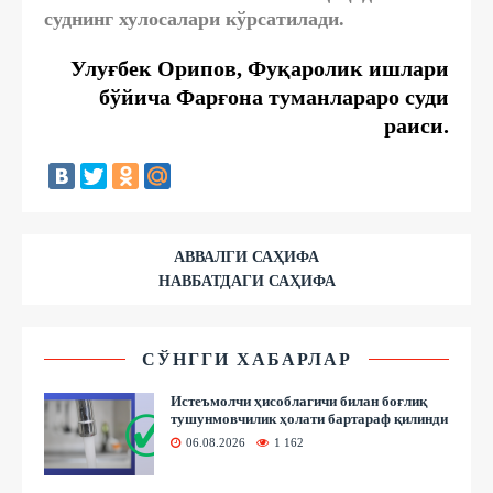
суднинг хулосалари кўрсатилади.
Улуғбек Орипов, Фуқаролик ишлари
бўйича Фарғона туманлараро суди
раиси.
АВВАЛГИ САҲИФА
НАВБАТДАГИ САҲИФА
СЎНГГИ ХАБАРЛАР
Истеъмолчи ҳисоблагичи билан боғлиқ
тушунмовчилик ҳолати бартараф қилинди
06.08.2026
1 162