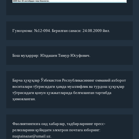
Гувоҳнома: №12-094. Берилган санаси: 24.08.2009 йил.
Бош муҳаррир: Юлдашев Тимур Юсуфович.
Барча ҳуқуқлар Ўзбекистон Республикасининг оммавий ахборот
воситалари тўғрисидаги ҳамда муаллифлик ва турдош ҳуқуқлар
тўғрисидаги қонун ҳужжатларида белгиланган тартибда
ҳимояланган.
Фаолиятингизга оид хабарлар, тадбирларнинг пресс-
релизларини қуйидаги электрон почтага юборинг:
nuqtainazar@umail.uz.