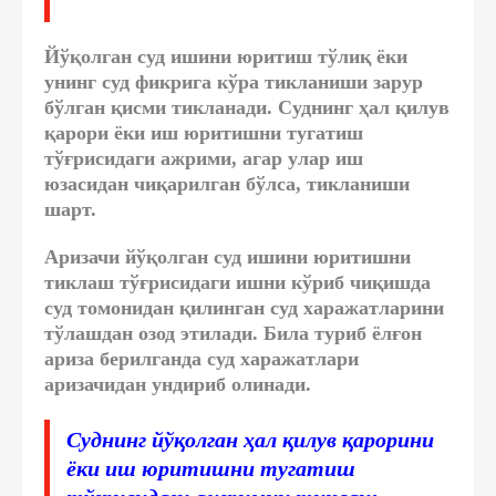
Йўқолган суд ишини юритиш тўлиқ ёки
унинг суд фикрига кўра тикланиши зарур
бўлган қисми тикланади. Суднинг ҳал қилув
қарори ёки иш юритишни тугатиш
тўғрисидаги ажрими, агар улар иш
юзасидан чиқарилган бўлса, тикланиши
шарт.
Аризачи йўқолган суд ишини юритишни
тиклаш тўғрисидаги ишни кўриб чиқишда
суд томонидан қилинган суд харажатларини
тўлашдан озод этилади. Била туриб ёлғон
ариза берилганда суд харажатлари
аризачидан ундириб олинади.
Суднинг йўқолган ҳал қилув қарорини
ёки иш юритишни тугатиш