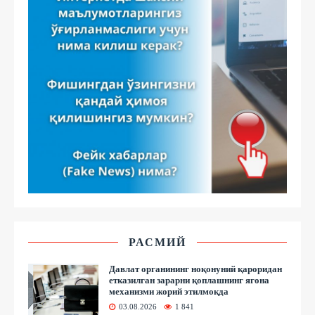
РАСМИЙ
Давлат органининг ноқонуний қароридан
етказилган зарарни қоплашнинг ягона
механизми жорий этилмоқда
03.08.2026
1 841