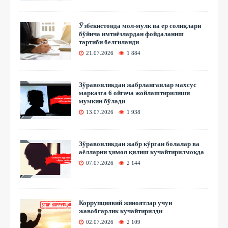
Ўзбекистонда мол-мулк ва ер солиқлари
бўйича имтиёзлардан фойдаланиш
тартиби белгиланди
21.07.2026
1 884
Зўравонликдан жабрланганлар махсус
марказга 6 ойгача жойлаштирилиши
мумкин бўлади
13.07.2026
1 938
Зўравонликдан жабр кўрган болалар ва
аёлларни ҳимоя қилиш кучайтирилмоқда
07.07.2026
2 144
Коррупциявий жиноятлар учун
жавобгарлик кучайтирилди
02.07.2026
2 109