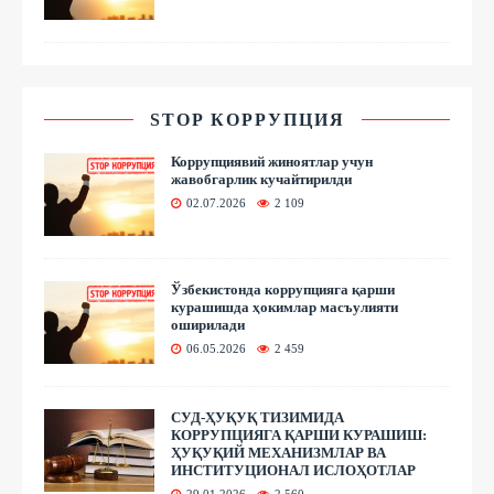
STOP КОРРУПЦИЯ
Коррупциявий жиноятлар учун
жавобгарлик кучайтирилди
02.07.2026
2 109
Ўзбекистонда коррупцияга қарши
курашишда ҳокимлар масъулияти
оширилади
06.05.2026
2 459
СУД-ҲУҚУҚ ТИЗИМИДА
КОРРУПЦИЯГА ҚАРШИ КУРАШИШ:
ҲУҚУҚИЙ МЕХАНИЗМЛАР ВА
ИНСТИТУЦИОНАЛ ИСЛОҲОТЛАР
29.01.2026
2 560