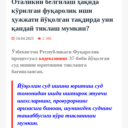
Оталикни белгилаш ҳақида
кўрилган фуқаролик иши
ҳужжати йўқолган тақдирда уни
қандай тиклаш мумкин?
16.04.2025
2 388
Ўзбекистон Республикаси Фуқаролик
процессуал
кодексининг
37-боби йўқолган
суд ишини юритишни тиклашга
бағишланган.
Йўқолган суд ишини юритиш суд
томонидан ишда иштирок этувчи
шахсларнинг, прокурорнинг
аризасига биноан, шунингдек суднинг
ташаббусига кўра тикланиши
мумкин.