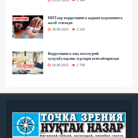
ННТлар коррупцияга қарши курашишга
жалб этилади
26.09.2025
2 242
Коррупцияга оид маъмурий
ҳуқуқбузарлик турлари кенгайтирилди
16.06.2025
2 700