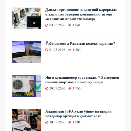
Давлат органининг ноқонуний қароридан
етказилган зарарни қоплашнинг ягона
механизми жорий этилмоқда
03.08.2026
1 841
Ўзбекистонга Рақамли кодекс керакми?
01.08.2026
1 584
Янги кондиционер совутмади: 7,5 миллион
сўмлик шартнома бекор қилинди
30.07.2026
1 755
Алданманг! «Ютуқли ўйин» ва ширин
ваъдалар ортидаги қиммат хато
28.07.2026
1 801