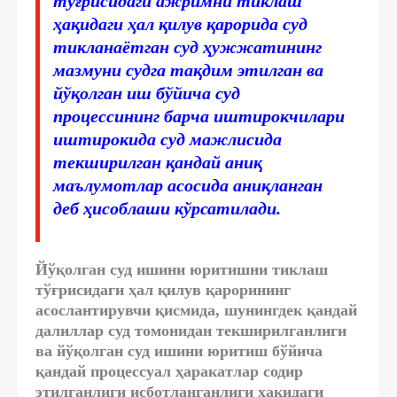
тўғрисидаги ажримни тиклаш
ҳақидаги ҳал қилув қарорида суд
тикланаётган суд ҳужжатининг
мазмуни судга тақдим этилган ва
йўқолган иш бўйича суд
процессининг барча иштирокчилари
иштирокида суд мажлисида
текширилган қандай аниқ
маълумотлар асосида аниқланган
деб ҳисоблаши кўрсатилади.
Йўқолган суд ишини юритишни тиклаш
тўғрисидаги ҳал қилув қарорининг
асослантирувчи қисмида, шунингдек қандай
далиллар суд томонидан текширилганлиги
ва йўқолган суд ишини юритиш бўйича
қандай процессуал ҳаракатлар содир
этилганлиги исботланганлиги ҳақидаги