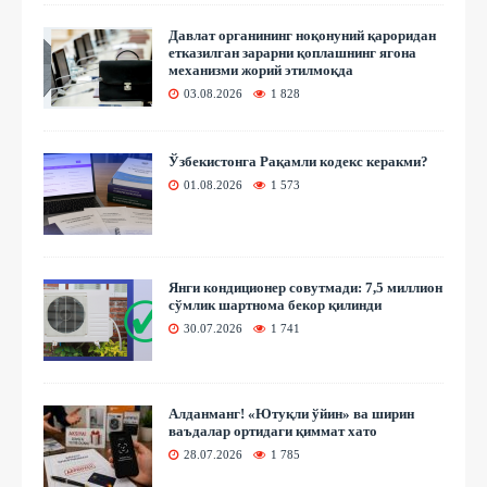
Давлат органининг ноқонуний қароридан
етказилган зарарни қоплашнинг ягона
механизми жорий этилмоқда
03.08.2026
1 828
Ўзбекистонга Рақамли кодекс керакми?
01.08.2026
1 573
Янги кондиционер совутмади: 7,5 миллион
сўмлик шартнома бекор қилинди
30.07.2026
1 741
Алданманг! «Ютуқли ўйин» ва ширин
ваъдалар ортидаги қиммат хато
28.07.2026
1 785