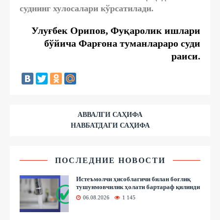
суднинг хулосалари кўрсатилади.
Улуғбек Орипов, Фуқаролик ишлари
бўйича Фарғона туманлараро суди
раиси.
АВВАЛГИ САҲИФА
НАВБАТДАГИ САҲИФА
ПОСЛЕДНИЕ НОВОСТИ
Истеъмолчи ҳисоблагичи билан боғлиқ
тушунмовчилик ҳолати бартараф қилинди
06.08.2026
1 145