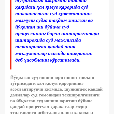
тўғрисидаги ажримни тиклаш
ҳақидаги ҳал қилув қарорида суд
тикланаётган суд ҳужжатининг
мазмуни судга тақдим этилган ва
йўқолган иш бўйича суд
процессининг барча иштирокчилари
иштирокида суд мажлисида
текширилган қандай аниқ
маълумотлар асосида аниқланган
деб ҳисоблаши кўрсатилади.
Йўқолган суд ишини юритишни тиклаш
тўғрисидаги ҳал қилув қарорининг
асослантирувчи қисмида, шунингдек қандай
далиллар суд томонидан текширилганлиги
ва йўқолган суд ишини юритиш бўйича
қандай процессуал ҳаракатлар содир
этилганлиги исботланганлиги ҳақидаги