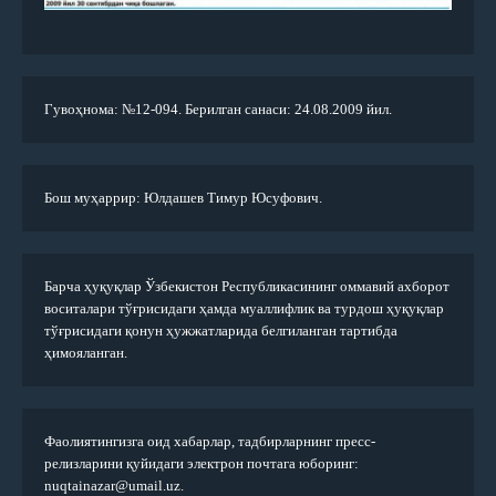
Гувоҳнома: №12-094. Берилган санаси: 24.08.2009 йил.
Бош муҳаррир: Юлдашев Тимур Юсуфович.
Барча ҳуқуқлар Ўзбекистон Республикасининг оммавий ахборот
воситалари тўғрисидаги ҳамда муаллифлик ва турдош ҳуқуқлар
тўғрисидаги қонун ҳужжатларида белгиланган тартибда
ҳимояланган.
Фаолиятингизга оид хабарлар, тадбирларнинг пресс-
релизларини қуйидаги электрон почтага юборинг:
nuqtainazar@umail.uz.