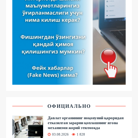
ОФИЦИАЛЬНО
Давлат органининг ноқонуний қароридан
етказилган зарарни қоплашнинг ягона
механизми жорий этилмоқда
03.08.2026
1 828