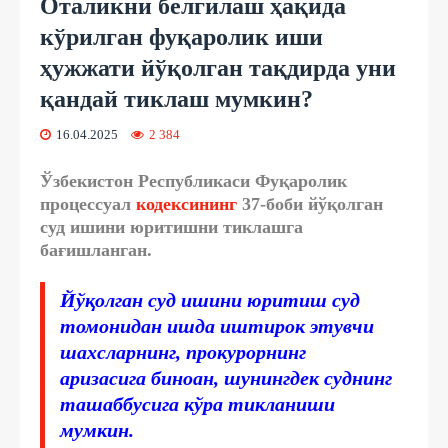
Оталикни белгилаш ҳақида
кўрилган фуқаролик иши
ҳужжати йўқолган тақдирда уни
қандай тиклаш мумкин?
16.04.2025
2 384
Ўзбекистон Республикаси Фуқаролик
процессуал
кодексининг
37-боби йўқолган
суд ишини юритишни тиклашга
бағишланган.
Йўқолган суд ишини юритиш суд
томонидан ишда иштирок этувчи
шахсларнинг, прокурорнинг
аризасига биноан, шунингдек суднинг
ташаббусига кўра тикланиши
мумкин.