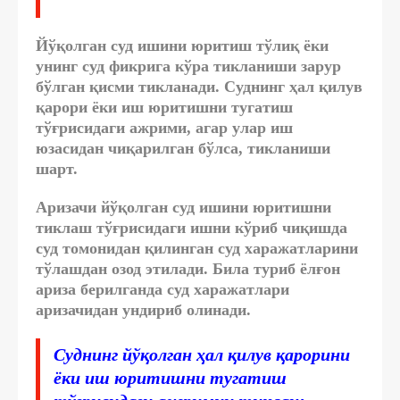
Йўқолган суд ишини юритиш тўлиқ ёки
унинг суд фикрига кўра тикланиши зарур
бўлган қисми тикланади. Суднинг ҳал қилув
қарори ёки иш юритишни тугатиш
тўғрисидаги ажрими, агар улар иш
юзасидан чиқарилган бўлса, тикланиши
шарт.
Аризачи йўқолган суд ишини юритишни
тиклаш тўғрисидаги ишни кўриб чиқишда
суд томонидан қилинган суд харажатларини
тўлашдан озод этилади. Била туриб ёлғон
ариза берилганда суд харажатлари
аризачидан ундириб олинади.
Суднинг йўқолган ҳал қилув қарорини
ёки иш юритишни тугатиш