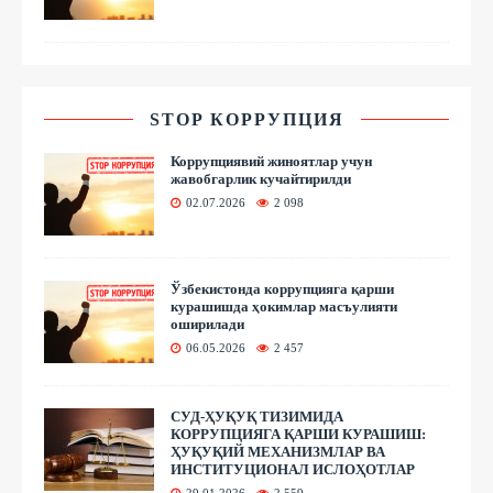
STOP КОРРУПЦИЯ
Коррупциявий жиноятлар учун
жавобгарлик кучайтирилди
02.07.2026
2 098
Ўзбекистонда коррупцияга қарши
курашишда ҳокимлар масъулияти
оширилади
06.05.2026
2 457
СУД-ҲУҚУҚ ТИЗИМИДА
КОРРУПЦИЯГА ҚАРШИ КУРАШИШ:
ҲУҚУҚИЙ МЕХАНИЗМЛАР ВА
ИНСТИТУЦИОНАЛ ИСЛОҲОТЛАР
29.01.2026
2 559