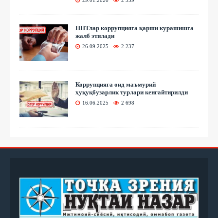
ННТлар коррупцияга қарши курашишга
жалб этилади
26.09.2025
2 237
Коррупцияга оид маъмурий
ҳуқуқбузарлик турлари кенгайтирилди
16.06.2025
2 698