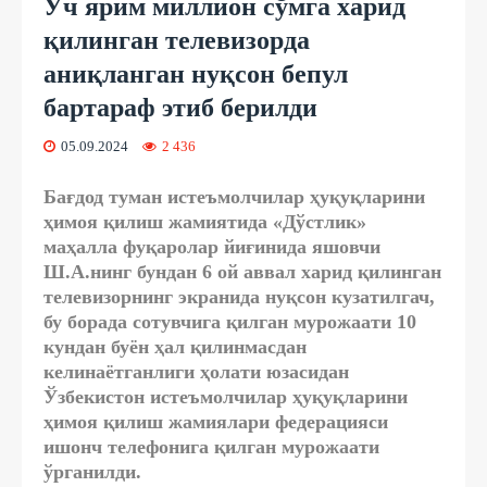
Уч ярим миллион сўмга харид
қилинган телевизорда
аниқланган нуқсон бепул
бартараф этиб берилди
05.09.2024
2 436
Бағдод туман истеъмолчилар ҳуқуқларини
ҳимоя қилиш жамиятида «Дўстлик»
маҳалла фуқаролар йиғинида яшовчи
Ш.А.нинг бундан 6 ой аввал харид қилинган
телевизорнинг экранида нуқсон кузатилгач,
бу борада сотувчига қилган мурожаати 10
кундан буён ҳал қилинмасдан
келинаётганлиги ҳолати юзасидан
Ўзбекистон истеъмолчилар ҳуқуқларини
ҳимоя қилиш жамиялари федерацияси
ишонч телефонига қилган мурожаати
ўрганилди.