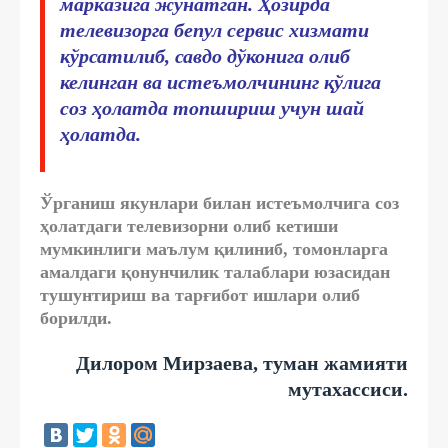
марказига жўнатган. Ҳозирда
телевизорга бепул сервис хизмати
кўрсатилиб, савдо дўконига олиб
келинган ва истеъмолчининг қўлига
соз ҳолатда топшириш учун шай
ҳолатда.
Ўрганиш якунлари билан истеъмолчига соз
ҳолатдаги телевизорни олиб кетиши
мумкинлиги маълум қилиниб, томонларга
амалдаги қонунчилик талаблари юзасидан
тушунтириш ва тарғибот ишлари олиб
борилди.
Дилором Мирзаева, туман жамияти
мутахассиси.