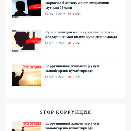
марказга 6 ойгача жойлаштирилиши
мумкин бўлади
13.07.2026
1 953
Зўравонликдан жабр кўрган болалар ва
аёлларни ҳимоя қилиш кучайтирилмоқда
07.07.2026
2 157
Коррупциявий жиноятлар учун
жавобгарлик кучайтирилди
02.07.2026
2 121
STOP КОРРУПЦИЯ
Коррупциявий жиноятлар учун
жавобгарлик кучайтирилди