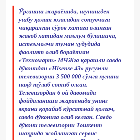
Ўрганиш жараёнида, шунингдек
ушбу ҳолат юзасидан сотувчига
чиқарилган сўров хатига олинган
жавоб хатидан маълум бўлишича,
истеъмолчи туман ҳудудида
фаолият олиб бораётган
«Техномарт» МЧЖга қарашли савдо
дўконидан «Hisense 43» русумли
телевизорни 3 500 000 сўмга пулини
нақд тўлаб сотиб олган.
Телевизордан 6 ой давомида
фойдаланиши жараёнида унинг
экрани қорайиб кўрсатмай қолгач,
савдо дўконига олиб келган. Савдо
дўкони телевизорни Тошкент
шаҳрида жойлашган сервис