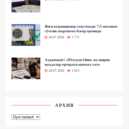
Янги кондиционер совутмади: 7,5 миллион
сўмлик шартнома бекор қилинди
30.07.2026
1 772
Алданманг! «Ютуқли ўйин» ва ширин
ваъдалар ортидаги қиммат хато
28.07.2026
1 815
АРХИВ