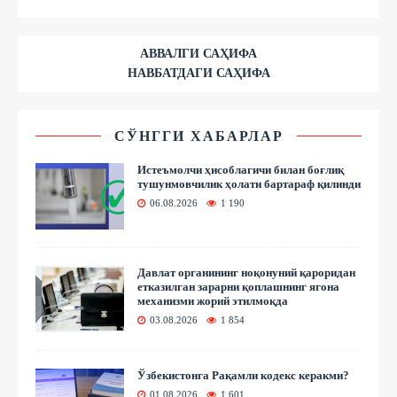
АВВАЛГИ САҲИФА
НАВБАТДАГИ САҲИФА
СЎНГГИ ХАБАРЛАР
Истеъмолчи ҳисоблагичи билан боғлиқ
тушунмовчилик ҳолати бартараф қилинди
06.08.2026
1 190
Давлат органининг ноқонуний қароридан
етказилган зарарни қоплашнинг ягона
механизми жорий этилмоқда
03.08.2026
1 854
Ўзбекистонга Рақамли кодекс керакми?
01.08.2026
1 601