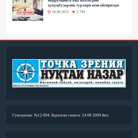
Коррупцияга оид маъмурий
ҳуқуқбузарлик турлари кенгайтирилди
16.06.2025
2 704
Гувоҳнома: №12-094. Берилган санаси: 24.08.2009 йил.