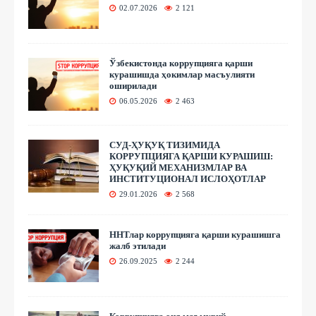
02.07.2026
2 121
Ўзбекистонда коррупцияга қарши
курашишда ҳокимлар масъулияти
оширилади
06.05.2026
2 463
СУД-ҲУҚУҚ ТИЗИМИДА
КОРРУПЦИЯГА ҚАРШИ КУРАШИШ:
ҲУҚУҚИЙ МЕХАНИЗМЛАР ВА
ИНСТИТУЦИОНАЛ ИСЛОҲОТЛАР
29.01.2026
2 568
ННТлар коррупцияга қарши курашишга
жалб этилади
26.09.2025
2 244