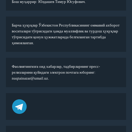
Бош муҳаррир: Юлдашев Тимур Юсуфович.
Барча ҳуқуқлар Ўзбекистон Республикасининг оммавий ахборот
воситалари тўғрисидаги ҳамда муаллифлик ва турдош ҳуқуқлар
тўғрисидаги қонун ҳужжатларида белгиланган тартибда
ҳимояланган.
Фаолиятингизга оид хабарлар, тадбирларнинг пресс-
релизларини қуйидаги электрон почтага юборинг:
nuqtainazar@umail.uz.