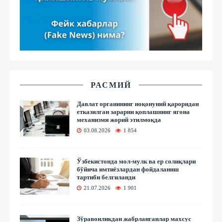
РАСМИЙ
Давлат органининг ноқонуний қароридан
етказилган зарарни қоплашнинг ягона
механизми жорий этилмоқда
03.08.2026
1 854
Ўзбекистонда мол-мулк ва ер солиқлари
бўйича имтиёзлардан фойдаланиш
тартиби белгиланди
21.07.2026
1 901
Зўравонликдан жабрланганлар махсус