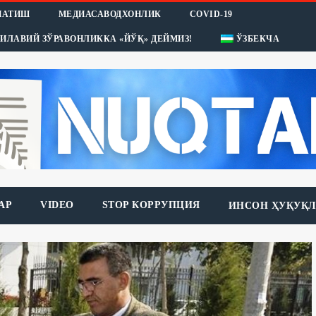
НАТИШ
МЕДИАСАВОДХОНЛИК
COVID-19
ИЛАВИЙ ЗЎРАВОНЛИККА «ЙЎҚ» ДЕЙМИЗ!
ЎЗБЕКЧА
АР
VIDEO
STOP КОРРУПЦИЯ
ИНСОН ҲУҚУҚЛ