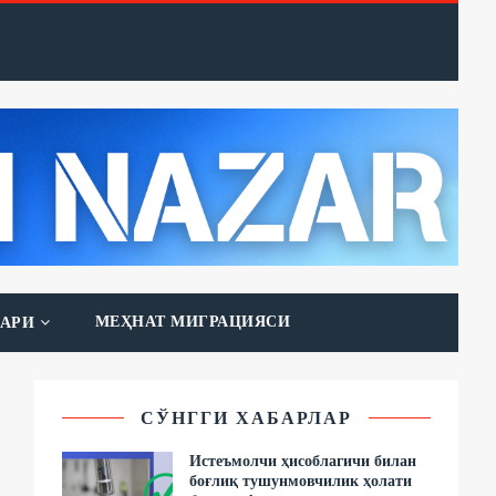
МЕҲНАТ МИГРАЦИЯСИ
АРИ
СЎНГГИ ХАБАРЛАР
Истеъмолчи ҳисоблагичи билан
боғлиқ тушунмовчилик ҳолати