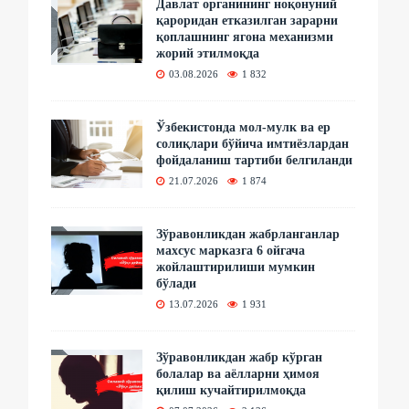
Давлат органининг ноқонуний
қароридан етказилган зарарни
қоплашнинг ягона механизми
жорий этилмоқда
03.08.2026
1 832
Ўзбекистонда мол-мулк ва ер
солиқлари бўйича имтиёзлардан
фойдаланиш тартиби белгиланди
21.07.2026
1 874
Зўравонликдан жабрланганлар
махсус марказга 6 ойгача
жойлаштирилиши мумкин
бўлади
13.07.2026
1 931
Зўравонликдан жабр кўрган
болалар ва аёлларни ҳимоя
қилиш кучайтирилмоқда