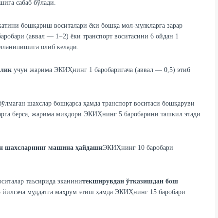
ига сабаб бўлади.
атини бошқариш воситалари ёки бошқа мол-мулкларга зарар
баробари (аввал — 1−2) ёки транспорт воситасини 6 ойдан 1
лланилишига олиб келади.
нлик
учун жарима ЭКИҲнинг 1 баробаригача (аввал — 0,5) этиб
бўлмаган шахслар бошқарса ҳамда транспорт воситаси бошқаруви
арга берса, жарима миқдори ЭКИҲнинг 5 баробарини ташкил этади
ан шахсларнинг машина ҳайдаши
ЭКИҲнинг 10 баробари
оситалар таъсирида эканини
текширувдан ўтказишдан бош
3 йилгача муддатга маҳрум этиш ҳамда ЭКИҲнинг 15 баробари