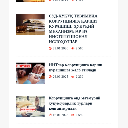
СУД-ҲУҚУҚ ТИЗИМИДА
КОРРУПЦИЯГА ҚАРШИ
КУРАШИШ: ҲУҚУҚИЙ
МЕХАНИЗМЛАР ВА
ИНСТИТУЦИОНАЛ
ИСЛОҲОТЛАР
29.01.2026
2 560
ННТлар коррупцияга қарши
курашишга жалб этилади
26.09.2025
2 239
Коррупцияга оид маъмурий
ҳуқуқбузарлик турлари
кенгайтирилди
16.06.2025
2 699