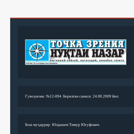
Гувоҳнома: №12-094. Берилган санаси: 24.08.2009 йил.
Бош муҳаррир: Юлдашев Тимур Юсуфович.