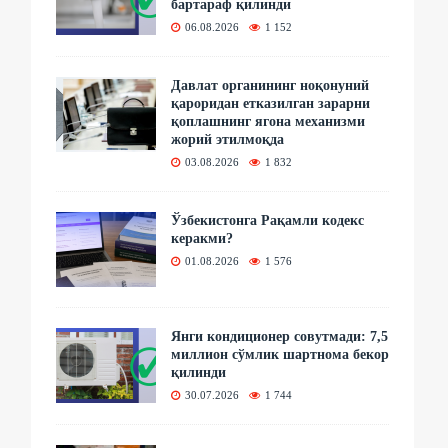
бартараф қилинди
06.08.2026
1 152
Давлат органининг ноқонуний
қароридан етказилган зарарни
қоплашнинг ягона механизми
жорий этилмоқда
03.08.2026
1 832
Ўзбекистонга Рақамли кодекс
керакми?
01.08.2026
1 576
Янги кондиционер совутмади: 7,5
миллион сўмлик шартнома бекор
қилинди
30.07.2026
1 744