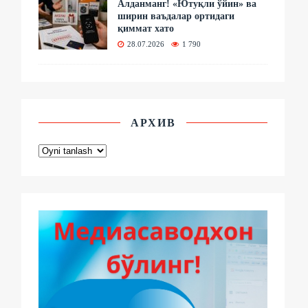
Алданманг! «Ютуқли ўйин» ва
ширин ваъдалар ортидаги
қиммат хато
28.07.2026
1 790
АРХИВ