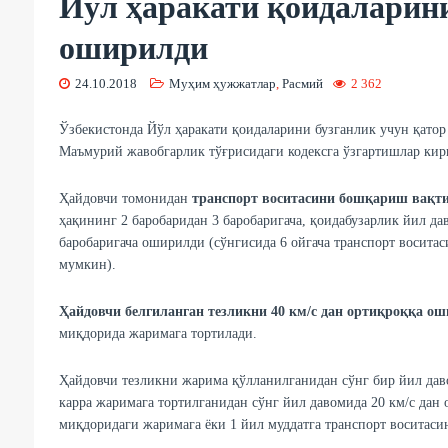
Йўл ҳаракати қоидаларин
оширилди
24.10.2018
Муҳим ҳужжатлар
,
Расмий
2 362
Ўзбекистонда Йўл ҳаракати қоидаларини бузганлик учун қато
Маъмурий жавобгарлик тўғрисидаги кодексга ўзгартишлар ки
Ҳайдовчи томонидан
транспорт воситасини бошқариш вақт
ҳақининг 2 баробаридан 3 баробаригача, қоидабузарлик йил д
баробаригача оширилди (сўнгисида 6 ойгача транспорт восит
мумкин).
Ҳайдовчи белгиланган тезликни 40 км/с дан ортиқроққа ош
миқдорида жаримага тортилади.
Ҳайдовчи тезликни жарима қўлланилганидан сўнг бир йил даво
карра жаримага тортилганидан сўнг йил давомида 20 км/с дан
миқдоридаги жаримага ёки 1 йил муддатга транспорт воситас