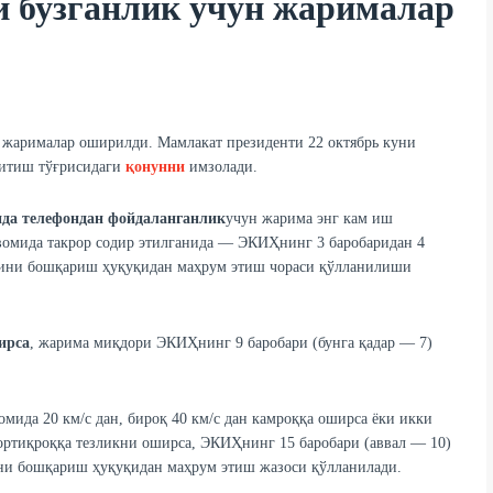
и бузганлик учун жарималар
р жарималар оширилди. Мамлакат президенти 22 октябрь куни
ритиш тўғрисидаги
қонунни
имзолади.
ида
телефондан фойдаланганлик
учун жарима энг кам иш
авомида такрор содир этилганида — ЭКИҲнинг 3 баробаридан 4
асини бошқариш ҳуқуқидан маҳрум этиш чораси қўлланилиши
ирса
, жарима миқдори ЭКИҲнинг 9 баробари (бунга қадар — 7)
мида 20 км/с дан, бироқ 40 км/с дан камроққа оширса ёки икки
 ортиқроққа тезликни оширса, ЭКИҲнинг 15 баробари (аввал — 10)
ини бошқариш ҳуқуқидан маҳрум этиш жазоси қўлланилади.