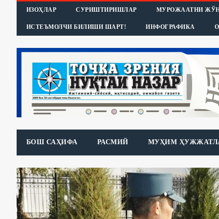
ИЗОҲЛАР
СУРИШТИРИШЛАР
МУРОЖААТНИ ЖЎ
ИСТЕЪМОЛЧИ БИЛИШИ ШАРТ!
ИНФОГРАФИКА
О
БОШ САҲИФА
РАСМИЙ
МУҲИМ ҲУЖЖАТЛ