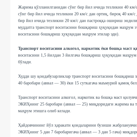
Жарима қўлланилганидан сўнг бир йил ичида тезликни 40 км/
сўнг бир йил ичида тезликни 20 км/с дан ортиқ, бироқ 40 км/
бир йил ичида тезликни 20 км/с дан пастроққа ошириш эндил
муддатга транспорт воситасини бошқариш ҳуқуқидан маҳрум эт
воситасини бошқариш ҳуқуқидан маҳрум этилар эди).
Транспорт воситасини алкогол, наркотик ёки бошқа маст 
воситасини 1,5 йилдан 3 йилгача бошқариш ҳуқуқидан маҳрум
бўлади.
Худди шу қоидабузарликлар транспорт воситасини бошқариш ҳ
40 баробари (аввал — 30) ёки 15 суткагача маъмурий қамоқ бе
Транспорт воситасини алкогол, наркотик ва бошқа маст қилув
ЭКИҲнинг 25 баробари (аввал — 25) миқдоридаги жарима ва т
маҳрум этишга олиб келади.
Ҳайдовчининг йўл ҳаракати қоидаларини бузиши жабрланувчига
ЭКИҲнинг 5 дан 7 баробаригача (аввал — 3 дан 5 гача) миқдор