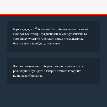
Барча ҳуқуқлар Ўзбекистон Республикасининг оммавий
ахборот воситалари тўғрисидаги ҳамда муаллифлик ва
турдош ҳуқуқлар тўғрисидаги қонун ҳужжатларида
белгиланган тартибда ҳимояланган.
Фаолиятингизга оид хабарлар, тадбирларнинг пресс-
релизларини қуйидаги электрон почтага юборинг:
nuqtainazar@umail.uz.