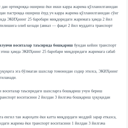
с дан ортиқроққа ошириш ёки икки карра жарима қўлланилганидан
с дан пастроққа ошириш ёхуд уч карра жарима қўлланилганидан сўнг
икда ЭКИҲнинг 25 баробари миқдоридаги жаримага ҳамда 2 йил
илишига олиб келади (аввал — фақат 2 йил муддатга транспорт
қилувчи воситалар таъсирида бошқариш
бундан кейин транспорт
 этиш ҳамда ЭКИҲнинг 25 баробари миқдоридаги жаримага сабаб
уқуқига эга бўлмаган шахслар томонидан содир этилса, ЭКИҲнинг
лгиланади.
чи воситалар таъсиридаги шахсларга бошқариш учун бериш
ранспорт воситасини 2 йилдан 3 йилгача бошқариш ҳуқуқидан
 енгил тан жароҳати ёки катта миқдордаги моддий зарар етказса,
идаги жарима ёки транспорт воситасини 1 йилдан 3 йилгача