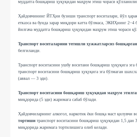
муддатга бошқариш ҳуқуқидан маҳрум этиш чораси қўлланилиш
Ҳайдовчининг ЙТҲни бузиши транспорт воситалари, йўл ҳарак
етказса ва бунда зарар миқдори катта бўлмаса, ЭКИҲнинг 2−4 
йилгача муддатга бошқариш ҳуқуқидан маҳрум этиш чораси қў
Транспорт воситаларини тегишли ҳужжатларсиз бошқарга
белгиланди.
Транспорт воситасини ушбу воситани бошқариш ҳуқуқига эга 
транспорт воситасини бошқариш ҳуқуқига эга бўлмаган шахсл
(аввал — 3 эди).
Транспорт воситасини бошқариш ҳуқуқидан маҳрум этилг
миқдорида (5 эди) жаримага сабаб бўлади.
Ҳайдовчиларнинг алкогол, наркотик ёки бошқа маст қилувчи в
тортиши
транспорт воситасини бошқариш ҳуқуқидан 1,5 дан 
миқдорида жаримага тортилишига олиб келади.