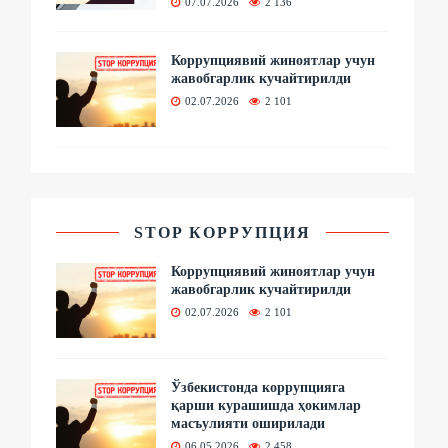
07.07.2026
2 136
Коррупциявий жиноятлар учун
жавобгарлик кучайтирилди
02.07.2026
2 101
STOP КОРРУПЦИЯ
Коррупциявий жиноятлар учун
жавобгарлик кучайтирилди
02.07.2026
2 101
Ўзбекистонда коррупцияга
қарши курашишда ҳокимлар
масъулияти оширилади
06.05.2026
2 458