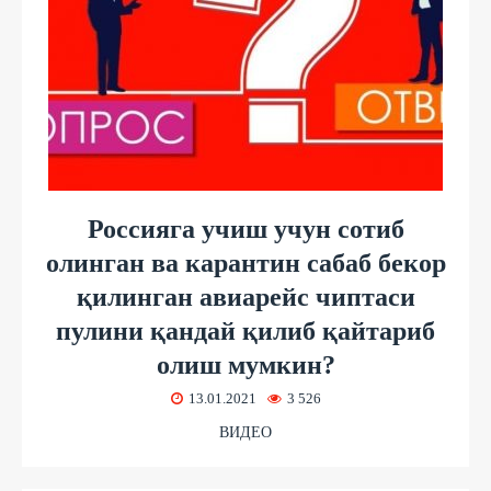
Россияга учиш учун сотиб
олинган ва карантин сабаб бекор
қилинган авиарейс чиптаси
пулини қандай қилиб қайтариб
олиш мумкин?
13.01.2021
3 526
ВИДЕО