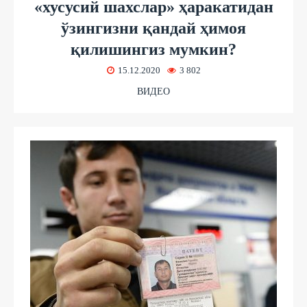
«хусусий шахслар» ҳаракатидан
ўзингизни қандай ҳимоя
қилишингиз мумкин?
15.12.2020
3 802
ВИДЕО