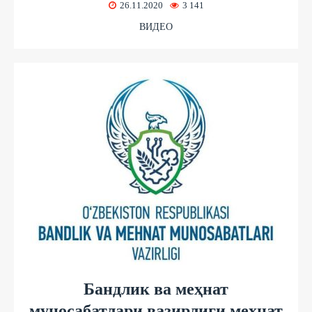
26.11.2020
3 141
ВИДЕО
Бандлик ва меҳнат
муносабатлари вазирлиги меҳнат