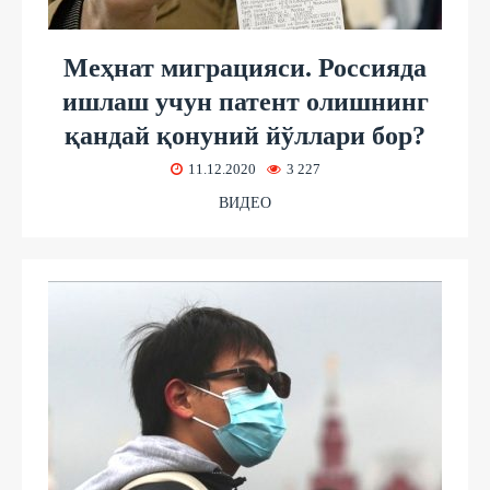
Меҳнат миграцияси. Россияда
ишлаш учун патент олишнинг
қандай қонуний йўллари бор?
11.12.2020
3 227
ВИДЕО