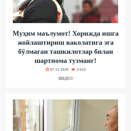
Mуҳим маълумот! Хорижда ишга
жойлаштириш ваколатига эга
бўлмаган ташкилотлар билан
шартнома тузманг!
07.12.2020
3 610
ВИДЕО