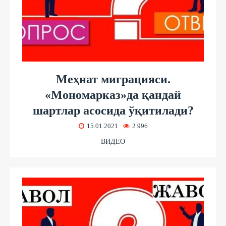
Меҳнат миграцияси.
«Мономарказ»да қандай
шартлар асосида ўқитилади?
15.01.2021
2 996
ВИДЕО