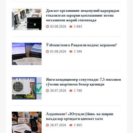
Давлат органининг ноқонуний қароридан
етказилган зарарни қоплашнинг ягона
механизми жорий этилмоқда
03.08.2026
1 843
Ўзбекистонга Рақамли кодекс керакми?
01.08.2026
1 590
Янги кондиционер совутмади: 7,5 миллион
сўмлик шартнома бекор қилинди
30.07.2026
1 760
Алданманг! «Ютуқли ўйин» ва ширин
ваъдалар ортидаги қиммат хато
28.07.2026
1 805