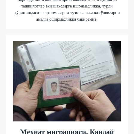
ташкилотлар ёки шахсларга ишонмасликка, турли
кўринишдаги шартномаларни тузмасликка ва тўловларни
амалга оширмасликка чақирамиз!
Меҳнат миграцияси. Қандай