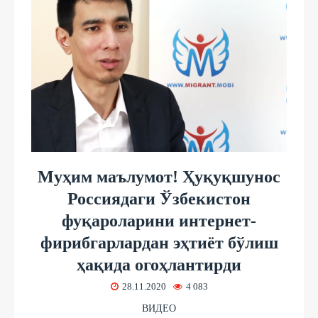
Муҳим маълумот! Ҳуқуқшунос
Россиядаги Ўзбекистон
фуқароларини интернет-
фирибгарлардан эҳтиёт бўлиш
ҳақида огоҳлантирди
28.11.2020
4 083
ВИДЕО