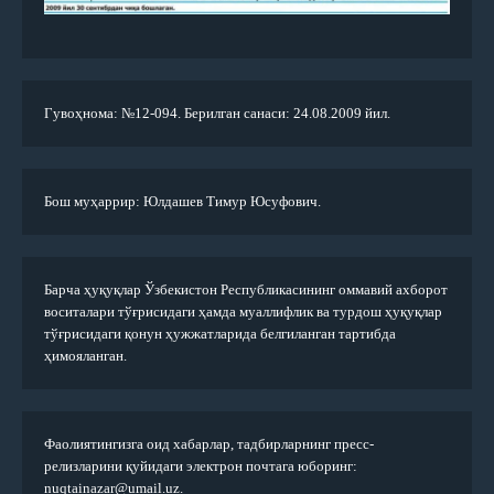
Гувоҳнома: №12-094. Берилган санаси: 24.08.2009 йил.
Бош муҳаррир: Юлдашев Тимур Юсуфович.
Барча ҳуқуқлар Ўзбекистон Республикасининг оммавий ахборот
воситалари тўғрисидаги ҳамда муаллифлик ва турдош ҳуқуқлар
тўғрисидаги қонун ҳужжатларида белгиланган тартибда
ҳимояланган.
Фаолиятингизга оид хабарлар, тадбирларнинг пресс-
релизларини қуйидаги электрон почтага юборинг:
nuqtainazar@umail.uz.