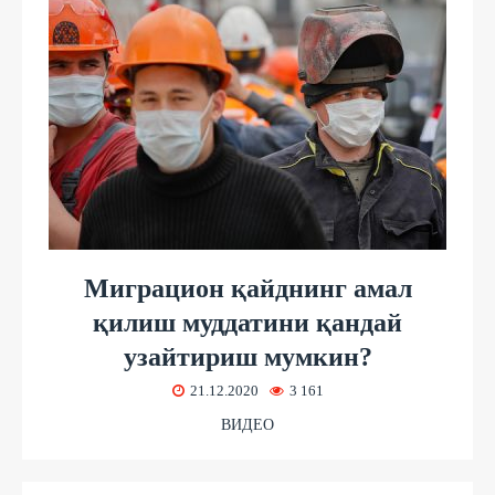
Миграцион қайднинг амал
қилиш муддатини қандай
узайтириш мумкин?
21.12.2020
3 161
ВИДЕО