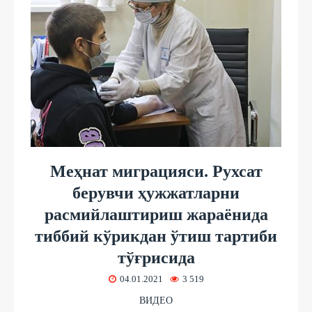
Меҳнат миграцияси. Рухсат
берувчи ҳужжатларни
расмийлаштириш жараёнида
тиббий кўрикдан ўтиш тартиби
тўғрисида
04.01.2021
3 519
ВИДЕО