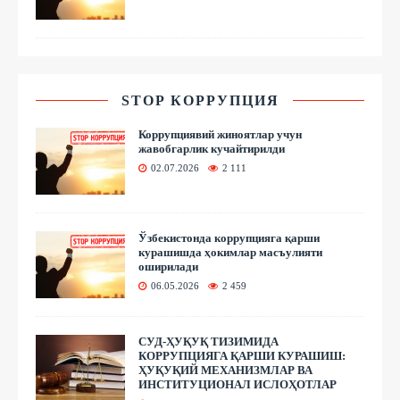
STOP КОРРУПЦИЯ
Коррупциявий жиноятлар учун
жавобгарлик кучайтирилди
02.07.2026
2 111
Ўзбекистонда коррупцияга қарши
курашишда ҳокимлар масъулияти
оширилади
06.05.2026
2 459
СУД-ҲУҚУҚ ТИЗИМИДА
КОРРУПЦИЯГА ҚАРШИ КУРАШИШ:
ҲУҚУҚИЙ МЕХАНИЗМЛАР ВА
ИНСТИТУЦИОНАЛ ИСЛОҲОТЛАР