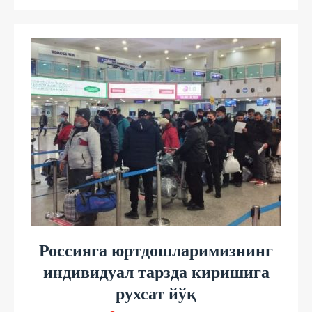
Россияга юртдошларимизнинг
индивидуал тарзда киришига
рухсат йўқ