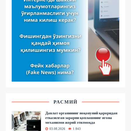
РАСМИЙ
Давлат органининг ноқонуний қароридан
етказилган зарарни қоплашнинг ягона
механизми жорий этилмоқда
03.08.2026
1 843