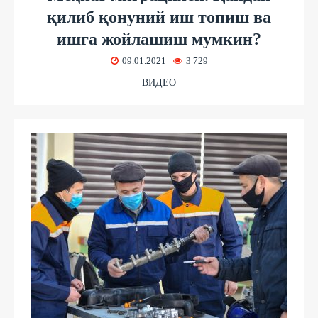
қилиб қонуний иш топиш ва
ишга жойлашиш мумкин?
09.01.2021
3 729
ВИДЕО