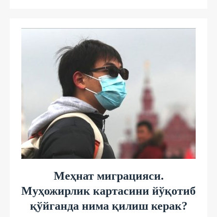
Меҳнат миграцияси.
Муҳожирлик картасини йўқотиб
қўйганда нима қилиш керак?