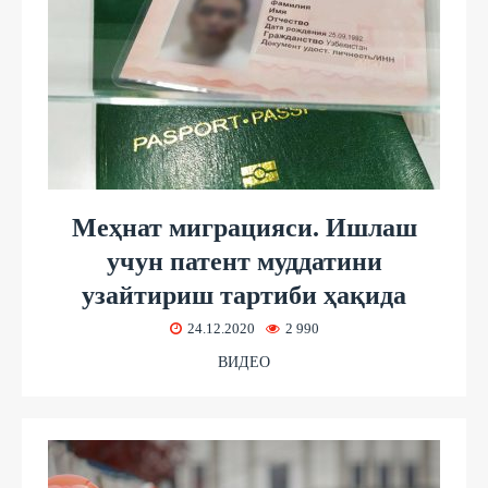
Меҳнат миграцияси. Ишлаш
учун патент муддатини
узайтириш тартиби ҳақида
24.12.2020
2 990
ВИДЕО