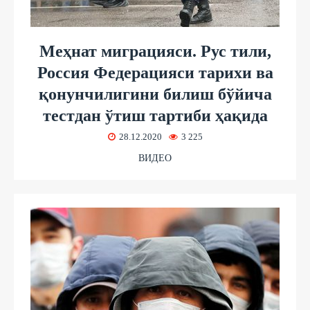
Меҳнат миграцияси. Рус тили,
Россия Федерацияси тарихи ва
қонунчилигини билиш бўйича
тестдан ўтиш тартиби ҳақида
28.12.2020
3 225
ВИДЕО