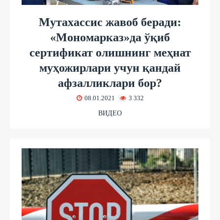
Мутахассис жавоб беради:
«Мономарказ»да ўқиб
сертификат олишнинг меҳнат
муҳожирлари учун қандай
афзалликлари бор?
08.01.2021
3 332
ВИДЕО