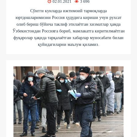
02.01.2021
3 696
Сўнгги кунларда ижтимоий тармоқларда
юртдошларимизни Россия ҳудудига кириши учун рухсат
олиб бериш бўйича таклиф этилаётган хизматлар ҳамда
Ўзбекистондан Россияга бориб, мамлакатга киритилмаётган
фуқаролар ҳақида тарқалаётган хабарлар муносабати билан
қуйидагиларни маълум қиламиз.