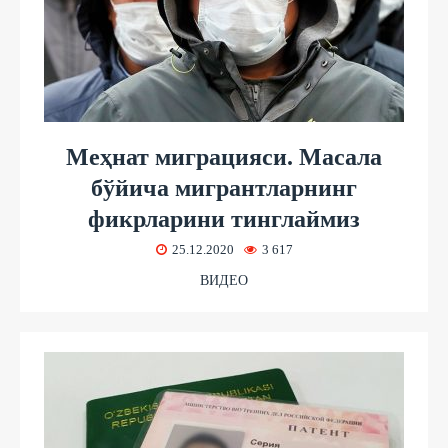
Меҳнат миграцияси. Масала
бўйича мигрантларнинг
фикрларини тинглаймиз
25.12.2020
3 617
ВИДЕО