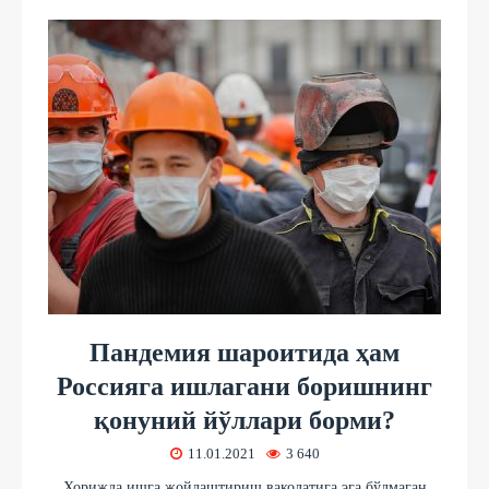
Пандемия шароитида ҳам
Россияга ишлагани боришнинг
қонуний йўллари борми?
11.01.2021
3 640
Хорижда ишга жойлаштириш ваколатига эга бўлмаган