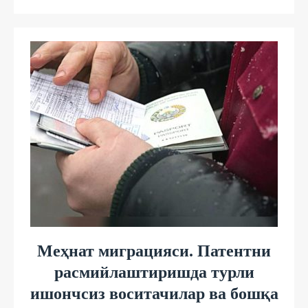
Меҳнат миграцияси. Патентни
расмийлаштиришда турли
ишончсиз воситачилар ва бошқа