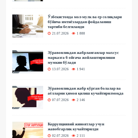
Ўзбекистонда мол-мулк ва ер солиқлари
бўйича имтиёзлардан фойдаланиш
тартиби белгиланди
21.07.2026
1 888
Зўравонликдан жабрланганлар махсус
марказга 6 ойгача жойлаштирилиши
мумкин бўлади
13.07.2026
1 941
Зўравонликдан жабр кўрган болалар ва
аёлларни ҳимоя қилиш кучайтирилмоқда
07.07.2026
2 146
Коррупциявий жиноятлар учун
жавобгарлик кучайтирилди
02.07.2026
2 111