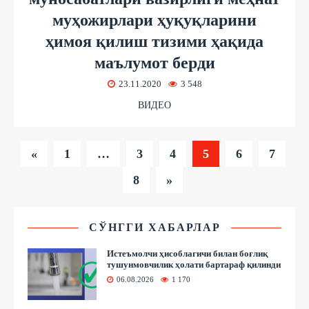
муҳожирлари ҳуқуқларини
ҳимоя қилиш тизими ҳақида
маълумот берди
23.11.2020
3 548
ВИДЕО
«
1
…
3
4
5
6
7
8
»
СЎНГГИ ХАБАРЛАР
Истеъмолчи ҳисоблагичи билан боғлиқ
тушунмовчилик ҳолати бартараф қилинди
06.08.2026
1 170