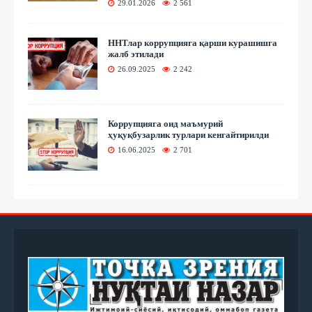
29.01.2026
2 561
ННТлар коррупцияга қарши курашишга
жалб этилади
26.09.2025
2 242
Коррупцияга оид маъмурий
ҳуқуқбузарлик турлари кенгайтирилди
16.06.2025
2 701