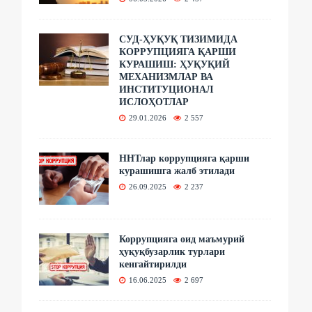
СУД-ҲУҚУҚ ТИЗИМИДА
КОРРУПЦИЯГА ҚАРШИ
КУРАШИШ: ҲУҚУҚИЙ
МЕХАНИЗМЛАР ВА
ИНСТИТУЦИОНАЛ
ИСЛОҲОТЛАР
29.01.2026
2 557
ННТлар коррупцияга қарши
курашишга жалб этилади
26.09.2025
2 237
Коррупцияга оид маъмурий
ҳуқуқбузарлик турлари
кенгайтирилди
16.06.2025
2 697