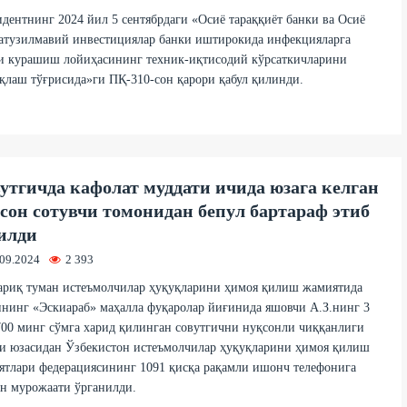
дентнинг 2024 йил 5 сентябрдаги «Осиё тараққиёт банки ва Осиё
атузилмавий инвестициялар банки иштирокида инфекцияларга
и курашиш лойиҳасининг техник-иқтисодий кўрсаткичларини
қлаш тўғрисида»ги ПҚ-310-сон қарори қабул қилинди.
утгичда кафолат муддати ичида юзага келган
сон сотувчи томонидан бепул бартараф этиб
илди
.09.2024
2 393
ариқ туман истеъмолчилар ҳуқуқларини ҳимоя қилиш жамиятида
нинг «Эскиараб» маҳалла фуқаролар йиғинида яшовчи А.З.нинг 3
00 минг сўмга харид қилинган совутгични нуқсонли чиққанлиги
ти юзасидан Ўзбекистон истеъмолчилар ҳуқуқларини ҳимоя қилиш
тлари федерациясининг 1091 қисқа рақамли ишонч телефонига
н мурожаати ўрганилди.