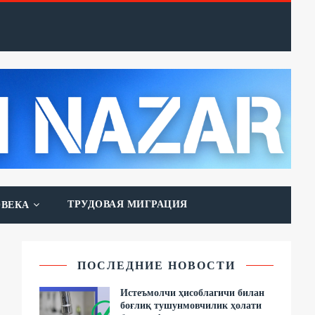
ТРУДОВАЯ МИГРАЦИЯ
ОВЕКА
ПОСЛЕДНИЕ НОВОСТИ
Истеъмолчи ҳисоблагичи билан
боғлиқ тушунмовчилик ҳолати