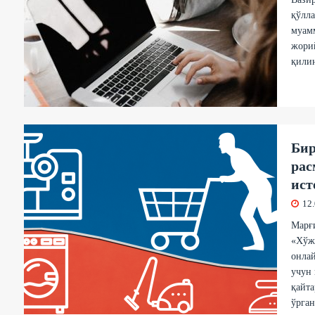
қўлл
муамм
жорий
қили
Бир
рас
ист
12
Марғ
«Хўж
онлай
учун 
қайт
ўрган