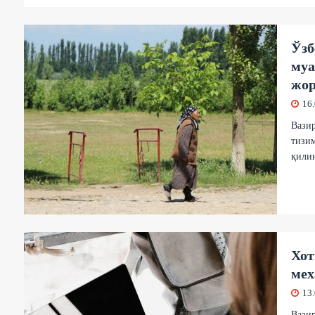
Ўзб
муа
жор
16
Вази
тизим
қили
Хот
мех
13
Вазир