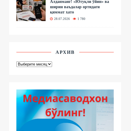
Алданманг! «Ютуқли ўйин» ва
ширин ваъдалар ортидаги
қиммат хато
28.07.2026
1 780
АРХИВ