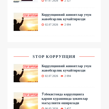
07.07.2026
2 127
Коррупциявий жиноятлар учун
жавобгарлик кучайтирилди
02.07.2026
2 094
STOP КОРРУПЦИЯ
Коррупциявий жиноятлар учун
жавобгарлик кучайтирилди
02.07.2026
2 094
Ўзбекистонда коррупцияга
қарши курашишда ҳокимлар
масъулияти оширилади
06.05.2026
2 457