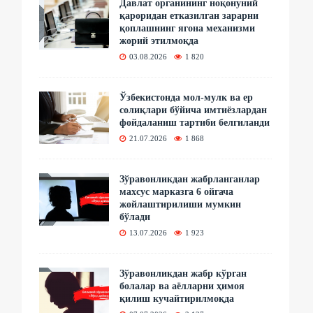
Давлат органининг ноқонуний
қароридан етказилган зарарни
қоплашнинг ягона механизми
жорий этилмоқда
03.08.2026
1 820
Ўзбекистонда мол-мулк ва ер
солиқлари бўйича имтиёзлардан
фойдаланиш тартиби белгиланди
21.07.2026
1 868
Зўравонликдан жабрланганлар
махсус марказга 6 ойгача
жойлаштирилиши мумкин
бўлади
13.07.2026
1 923
Зўравонликдан жабр кўрган
болалар ва аёлларни ҳимоя
қилиш кучайтирилмоқда