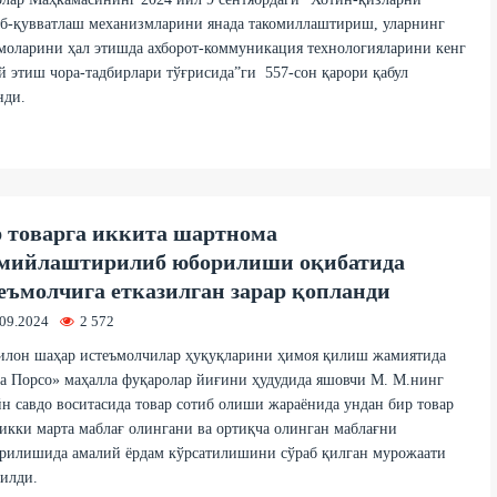
аб-қувватлаш механизмларини янада такомиллаштириш, уларнинг
оларини ҳал этишда ахборот-коммуникация технологияларини кенг
 этиш чора-тадбирлари тўғрисида”ги 557-сон қарори қабул
нди.
 товарга иккита шартнома
мийлаштирилиб юборилиши оқибатида
еъмолчига етказилган зарар қопланди
.09.2024
2 572
илон шаҳар истеъмолчилар ҳуқуқларини ҳимоя қилиш жамиятида
а Порсо» маҳалла фуқаролар йиғини ҳудудида яшовчи М. М.нинг
н савдо воситасида товар сотиб олиши жараёнида ундан бир товар
икки марта маблағ олингани ва ортиқча олинган маблағни
арилишида амалий ёрдам кўрсатилишини сўраб қилган мурожаати
илди.