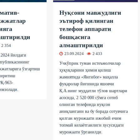
матив-
Нуқсони мавжудлиги
ужжатлар
эътироф қилинган
ияга
телефон аппарати
аштирилди
бошқасига
алмаштирилди
2 354
23.09.2024
2 433
.2024 йилдаги
спубликасининг
Учкўприк туман истеъмолчилар
жжатларига ўзгартиш
ҳуқуқларини ҳимоя қилиш
киритиш
жамиятида «Янгибоғ» маҳалла
РҚ-963-
фуқаролар йиғинида яшовчи
имзолади.
Қ.А.нинг муддатли тўлов шартлари
асосида, 2 520 000 сўмга сотиб
олинган телефонда нуқсон
аниқлангани ва бу борада сотувчига
қилган мурожаати ижобий ечим
топмай келаётганлиги хусусидаги
мурожаати ўрганилди.