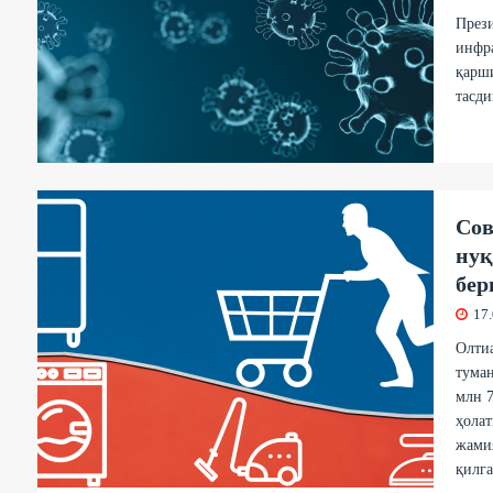
Прези
инфр
қарш
тасди
Сов
нуқ
бер
17
Олти
туман
млн 7
ҳола
жамия
қилга