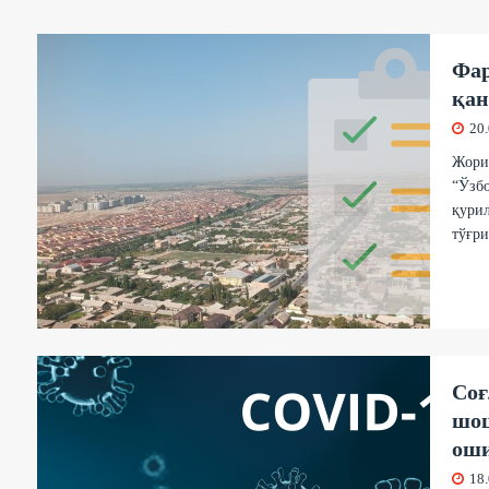
Фар
қан
20
Жорий
“Ўзбо
қурил
тўғри
Соғ
шош
ош
18