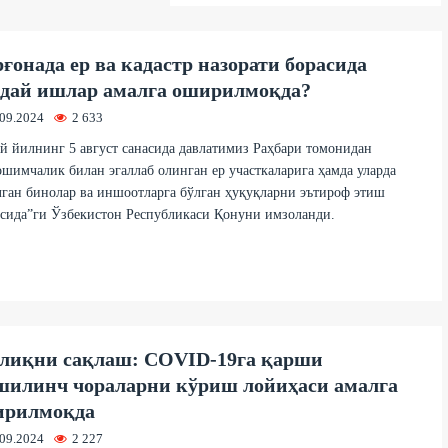
ғонада ер ва кадастр назорати борасида
дай ишлар амалга оширилмоқда?
.09.2024
2 633
 йилнинг 5 август санасида давлатимиз Раҳбари томонидан
шимчалик билан эгаллаб олинган ер участкаларига ҳамда уларда
ган бинолар ва иншоотларга бўлган ҳуқуқларни эътироф этиш
сида”ги Ўзбекистон Республикаси Қонуни имзоланди.
лиқни сақлаш: COVID-19га қарши
илинч чораларни кўриш лойиҳаси амалга
ирилмоқда
.09.2024
2 227