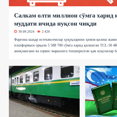
Салкам олти миллион сўмга харид 
муддати ичида нуқсон чиқди
30.09.2024
2 426
Фарғона шаҳар истеъмолчилар ҳуқуқларини ҳимоя қилиш жамия
платформаси орқали 5 588 700 сўмга харид қилинган TCL-50 4K
аниқлангани ва сервис марказига топширилгач ҳам нуқсонлар б