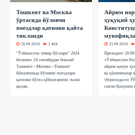
Тошкент ва Москва
Айрим нор
ўртасида йўловчи
ҳуқуқий ҳ
поездлар қатнови қайта
Конституц
тикланди
мувофиқл
26.09.2024
2 464
25.09.2024
“Ўзбекистон темир йўллари” 2024
Президент 20.09
йилнинг 24 сентябрдан бошлаб
«Ўзбекистон Ре
Тошкент—Москва—Тошкент
айрим қонун ҳу
йўналишида йўловчи поездлари
ва қўшимчалар 
қатнови йўлга қўйилганини эълон
тўғрисида»ги Ў
қилди.
сонли Қонунни 