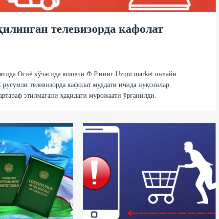
қилинган телевизорда кафолат
тида Осиё кўчасида яшовчи Ф.Р.нинг Uzum market онлайн
 русумли телевизорда кафолат муддати ичида нуқсонлар
артараф этилмагани ҳақидаги мурожаати ўрганилди.