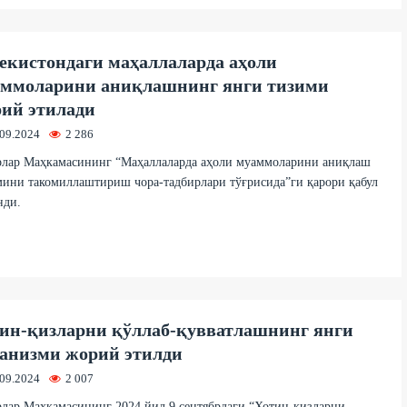
екистондаги маҳаллаларда аҳоли
ммоларини аниқлашнинг янги тизими
ий этилади
.09.2024
2 286
рлар Маҳкамасининг “Маҳаллаларда аҳоли муаммоларини аниқлаш
ини такомиллаштириш чора-тадбирлари тўғрисида”ги қарори қабул
нди.
ин-қизларни қўллаб-қувватлашнинг янги
анизми жорий этилди
.09.2024
2 007
лар Маҳкамасининг 2024 йил 9 сентябрдаги “Хотин-қизларни