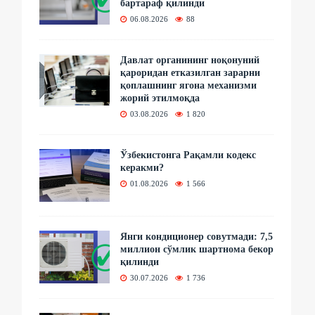
бартараф қилинди
06.08.2026
88
Давлат органининг ноқонуний
қароридан етказилган зарарни
қоплашнинг ягона механизми
жорий этилмоқда
03.08.2026
1 820
Ўзбекистонга Рақамли кодекс
керакми?
01.08.2026
1 566
Янги кондиционер совутмади: 7,5
миллион сўмлик шартнома бекор
қилинди
30.07.2026
1 736