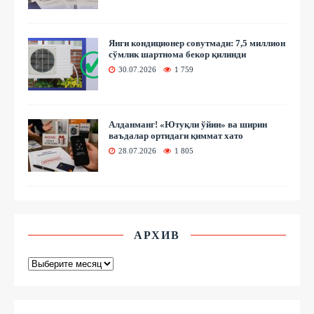
Янги кондиционер совутмади: 7,5 миллион
сўмлик шартнома бекор қилинди
30.07.2026
1 759
Алданманг! «Ютуқли ўйин» ва ширин
ваъдалар ортидаги қиммат хато
28.07.2026
1 805
АРХИВ