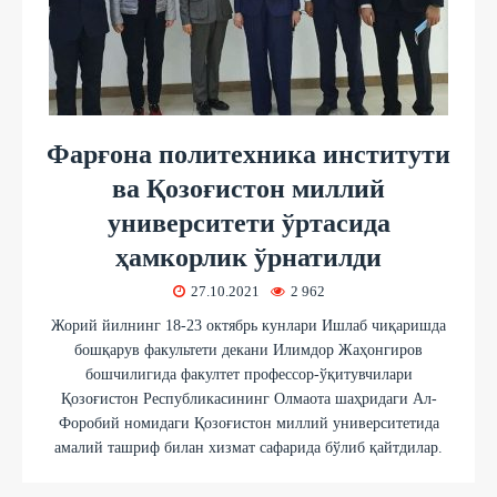
Фарғона политехника институти
ва Қозоғистон миллий
университети ўртасида
ҳамкорлик ўрнатилди
27.10.2021
2 962
Жорий йилнинг 18-23 октябрь кунлари Ишлаб чиқаришда
бошқарув факультети декани Илимдор Жаҳонгиров
бошчилигида факултет профессор-ўқитувчилари
Қозоғистон Республикасининг Олмаота шаҳридаги Ал-
Форобий номидаги Қозоғистон миллий университетида
амалий ташриф билан хизмат сафарида бўлиб қайтдилар.