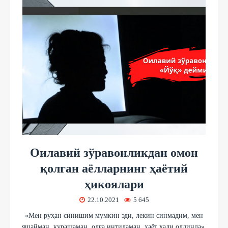
Оилавий зўравонликдан омон
қолган аёлларнинг ҳаётий
ҳикоялари
22.10.2021
5 645
«Мен руҳан синишим мумкин эди, лекин синмадим, мен
яшайман, курашаман, олға интиламан, ҳаёт ҳали олдинда»,