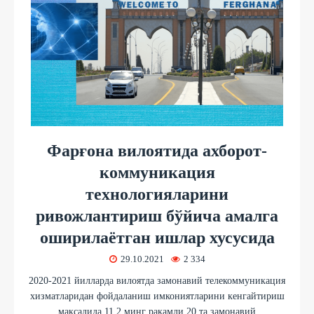
Фарғона вилоятида ахборот-
коммуникация
технологияларини
ривожлантириш бўйича амалга
оширилаётган ишлар хусусида
29.10.2021
2 334
2020-2021 йилларда вилоятда замонавий телекоммуникация
хизматларидан фойдаланиш имкониятларини кенгайтириш
мақсадида 11,2 минг рақамли 20 та замонавий