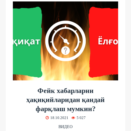
Фейк хабарларни
ҳақиқийларидан қандай
фарқлаш мумкин?
18.10.2021
5 027
ВИДЕО