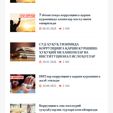
Ўзбекистонда коррупцияга қарши
курашишда ҳокимлар масъулияти
оширилади
06.05.2026
2 459
СУД-ҲУҚУҚ ТИЗИМИДА
КОРРУПЦИЯГА ҚАРШИ КУРАШИШ:
ҲУҚУҚИЙ МЕХАНИЗМЛАР ВА
ИНСТИТУЦИОНАЛ ИСЛОҲОТЛАР
29.01.2026
2 561
ННТлар коррупцияга қарши курашишга
жалб этилади
26.09.2025
2 242
Коррупцияга оид маъмурий
ҳуқуқбузарлик турлари кенгайтирилди