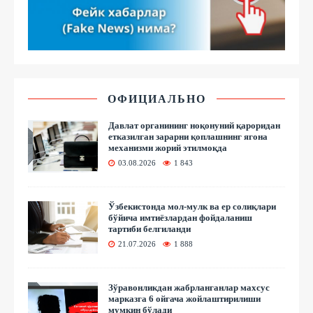
ОФИЦИАЛЬНО
Давлат органининг ноқонуний қароридан
етказилган зарарни қоплашнинг ягона
механизми жорий этилмоқда
03.08.2026
1 843
Ўзбекистонда мол-мулк ва ер солиқлари
бўйича имтиёзлардан фойдаланиш
тартиби белгиланди
21.07.2026
1 888
Зўравонликдан жабрланганлар махсус
марказга 6 ойгача жойлаштирилиши
мумкин бўлади