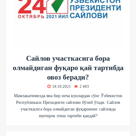
Сайлов участкасига бора
олмайдиган фуқаро қай тартибда
овоз беради?
18.10.2021
2 493
Мамлакатимизда яна бир неча кунлардан сўнг Ўзбекистон
Республикаси Президенти сайлови бўлиб ўтади. Сайлов
участкасига бора олмайдиган фуқаронинг сайловда
иштирок этиш тартиби қандай?