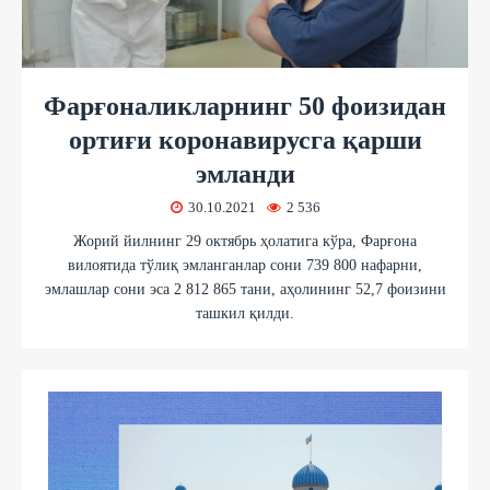
Фарғоналикларнинг 50 фоизидан
ортиғи коронавирусга қарши
эмланди
30.10.2021
2 536
Жорий йилнинг 29 октябрь ҳолатига кўра, Фарғона
вилоятида тўлиқ эмланганлар сони 739 800 нафарни,
эмлашлар сони эса 2 812 865 тани, аҳолининг 52,7 фоизини
ташкил қилди.