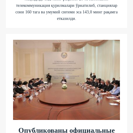
телекоммуникация қурилмалари ўрнатилиб, станциялар
сони 160 тага ва умумий сиғими эса 143,0 минг рақамга
етказилди.
Опубликованы официальные