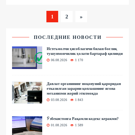
1
2
»
ПОСЛЕДНИЕ НОВОСТИ
Истеъмолчи ҳисоблагичи билан боғлиқ
тушунмовчилик ҳолати бартараф қилинди
06.08.2026
1 170
Давлат органининг ноқонуний қароридан
етказилган зарарни қоплашнинг ягона
механизми жорий этилмоқда
03.08.2026
1 843
Ўзбекистонга Рақамли кодекс керакми?
01.08.2026
1 589