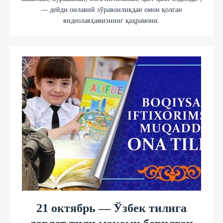
— дейди оилавий зўравонликдан омон қолган
видеолавҳамизнинг қаҳрамони.
21 октябрь — Ўзбек тилига