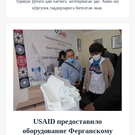
турмуш ўртоғи ҳам хаёлига келтирмаган эди. Аммо шу
кўргулик тақдирларига битилган экан.
USAID предоставило
оборудование Ферганскому