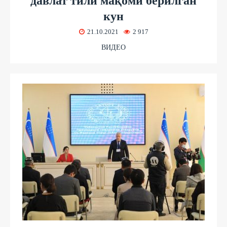
давлат тили мақоми берилган
кун
21.10.2021
2 917
ВИДЕО