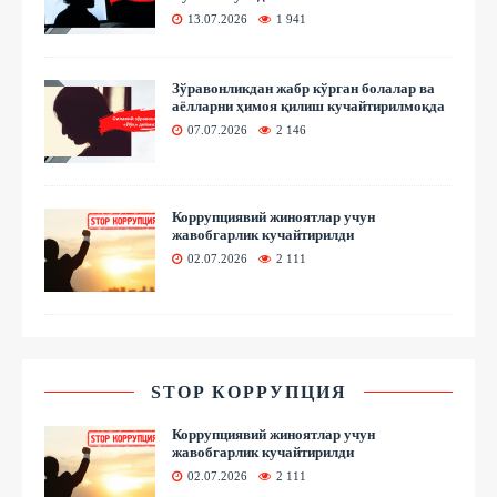
13.07.2026
1 941
Зўравонликдан жабр кўрган болалар ва
аёлларни ҳимоя қилиш кучайтирилмоқда
07.07.2026
2 146
Коррупциявий жиноятлар учун
жавобгарлик кучайтирилди
02.07.2026
2 111
STOP КОРРУПЦИЯ
Коррупциявий жиноятлар учун
жавобгарлик кучайтирилди
02.07.2026
2 111