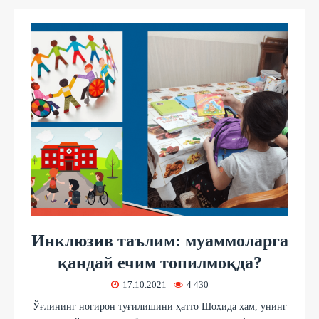
Инклюзив таълим: муаммоларга
қандай ечим топилмоқда?
17.10.2021
4 430
Ўғлининг ногирон туғилишини ҳатто Шоҳида ҳам, унинг