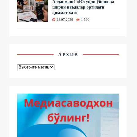
Алданманг! «Ютуқли ўйин» ва
ширин ваъдалар ортидаги
қиммат хато
28.07.2026
1 790
АРХИВ