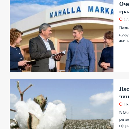
Оче
гра
17
Полно
продл
аксак
Нес
чин
16
В Мин
регио
сферы