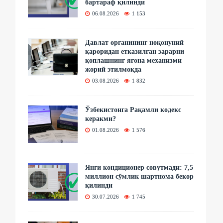
бартараф қилинди
06.08.2026
1 153
Давлат органининг ноқонуний
қароридан етказилган зарарни
қоплашнинг ягона механизми
жорий этилмоқда
03.08.2026
1 832
Ўзбекистонга Рақамли кодекс
керакми?
01.08.2026
1 576
Янги кондиционер совутмади: 7,5
миллион сўмлик шартнома бекор
қилинди
30.07.2026
1 745