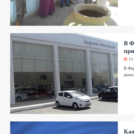
В Ф
при
15
В Фер
автос
Каж