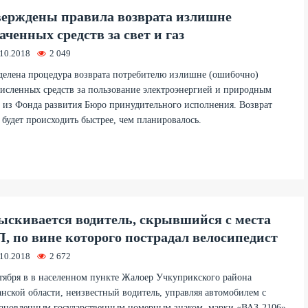
ерждены правила возврата излишне
аченных средств за свет и газ
.10.2018
2 049
елена процедура возврата потребителю излишне (ошибочно)
исленных средств за пользование электроэнергией и природным
 из Фонда развития Бюро принудительного исполнения. Возврат
 будет происходить быстрее, чем планировалось.
ыскивается водитель, скрывшийся с места
, по вине которого пострадал велосипедист
.10.2018
2 672
тября в в населенном пункте Жалоер Учкуприкского района
нской области, неизвестный водитель, управляя автомобилем с
ановленным государственным номерным знаком, марки «ВАЗ-2106»,