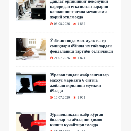
Давлат органининг ноқонуний
қароридан етказилган зарарни
қоплашнинг ягона механизми
жорий этилмоқда
03.08.2026
1 832
Ўзбекистонда мол-мулк ва ер
солиқлари бўйича имтиёзлардан
фойдаланиш тартиби белгиланди
21.07.2026
1 874
Зўравонликдан жабрланганлар
махсус марказга 6 ойгача
жойлаштирилиши мумкин
бўлади
13.07.2026
1 931
Зўравонликдан жабр кўрган
болалар ва аёлларни ҳимоя
қилиш кучайтирилмоқда