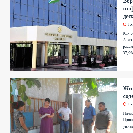
Вер
инф
дел
16
Как с
Азиз 
рассм
37,9%
Жит
сод
15
Ниёзб
Прош
униве