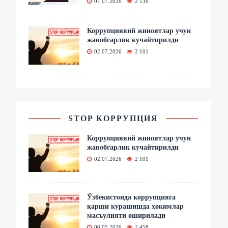
07.07.2026
2 136
Коррупциявий жиноятлар учун
жавобгарлик кучайтирилди
02.07.2026
2 101
STOP КОРРУПЦИЯ
Коррупциявий жиноятлар учун
жавобгарлик кучайтирилди
02.07.2026
2 101
Ўзбекистонда коррупцияга
қарши курашишда ҳокимлар
масъулияти оширилади
06.05.2026
2 458