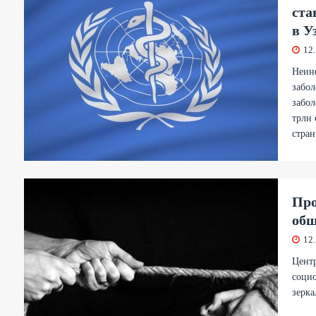
ста
в У
12
Неинф
забол
забол
трлн 
стран
Про
общ
12
Цент
социо
зерка