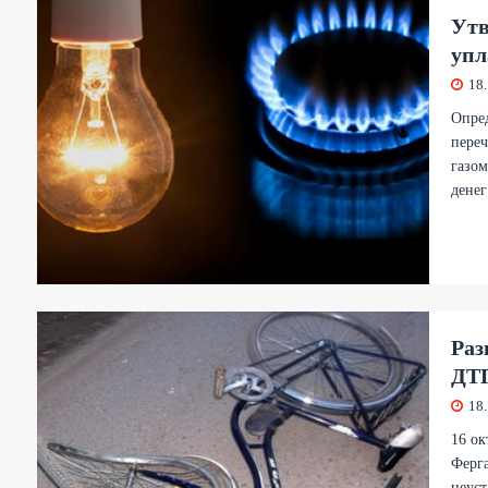
Утв
упл
18
Опред
переч
газом
денег
Раз
ДТП
18
16 ок
Ферга
неуст