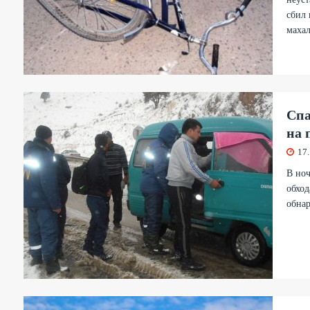
сбил
махал
Спа
на 
17
В ноч
обход
обна