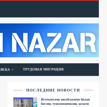
ТРУДОВАЯ МИГРАЦИЯ
ОВЕКА
ПОСЛЕДНИЕ НОВОСТИ
Истеъмолчи ҳисоблагичи билан
боғлиқ тушунмовчилик ҳолати