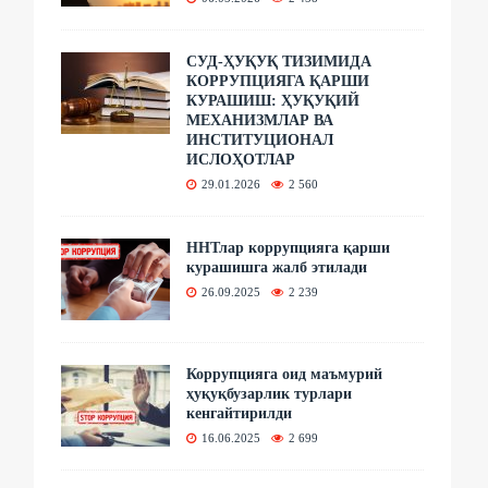
СУД-ҲУҚУҚ ТИЗИМИДА
КОРРУПЦИЯГА ҚАРШИ
КУРАШИШ: ҲУҚУҚИЙ
МЕХАНИЗМЛАР ВА
ИНСТИТУЦИОНАЛ
ИСЛОҲОТЛАР
29.01.2026
2 560
ННТлар коррупцияга қарши
курашишга жалб этилади
26.09.2025
2 239
Коррупцияга оид маъмурий
ҳуқуқбузарлик турлари
кенгайтирилди
16.06.2025
2 699