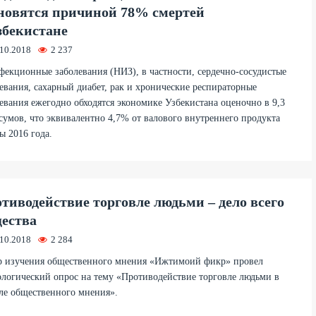
новятся причиной 78% смертей
збекистане
.10.2018
2 237
екционные заболевания (НИЗ), в частности, сердечно-сосудистые
евания, сахарный диабет, рак и хронические респираторные
евания ежегодно обходятся экономике Узбекистана оценочно в 9,3
сумов, что эквивалентно 4,7% от валового внутреннего продукта
ы 2016 года.
тиводействие торговле людьми – дело всего
ества
.10.2018
2 284
р изучения общественного мнения «Ижтимоий фикр» провел
логический опрос на тему «Противодействие торговле людьми в
ле общественного мнения».