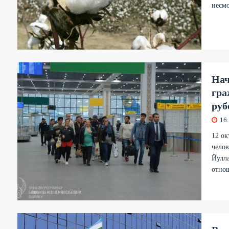
несмо
Нач
гра
руб
16
12 ок
челов
Йулла
отно