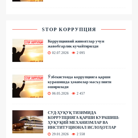
STOP КОРРУПЦИЯ
Коррупциявий жиноятлар учун
жавобгарлик кучайтирилди
02.07.2026
2 095
Ўзбекистонда коррупцияга қарши
курашишда ҳокимлар масъулияти
оширилади
06.05.2026
2 457
СУД-ҲУҚУҚ ТИЗИМИДА
КОРРУПЦИЯГА ҚАРШИ КУРАШИШ:
ҲУҚУҚИЙ МЕХАНИЗМЛАР ВА
ИНСТИТУЦИОНАЛ ИСЛОҲОТЛАР
29.01.2026
2 558