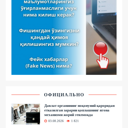
ОФИЦИАЛЬНО
Давлат органининг ноқонуний қароридан
етказилган зарарни қоплашнинг ягона
механизми жорий этилмоқда
03.08.2026
1 821