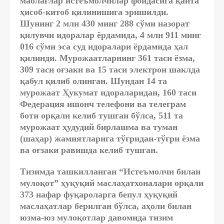
маблағлар истеъмолчилар фойдасига қайта
ҳисоб-китоб қилинишига эришилди.
Шунинг 2 млн 430 минг 288 сўми назорат
қилувчи идоралар ёрдамида, 4 млн 911 минг
016 сўми эса суд идоралари ёрдамида ҳал
қилинди. Мурожаатларнинг 361 таси ёзма,
309 таси оғзаки ва 15 таси электрон шаклда
қабул қилиб олинган. Шундан 14 та
мурожаат Ҳукумат идораларидан, 160 таси
Федерация ишонч телефони ва телеграм
боти орқали келиб тушган бўлса, 511 та
мурожаат ҳудудий бирлашма ва туман
(шаҳар) жамиятларига тўғридан-тўғри ёзма
ва оғзаки равишда келиб тушган.
Тизимда ташкилланган “Истеъмолчи билан
мулоқот” ҳуқуқий маслаҳатхоналари орқали
373 нафар фуқароларга бепул ҳуқуқий
маслаҳатлар берилган бўлса, аҳоли билан
юзма-юз мулоқотлар давомида тизим