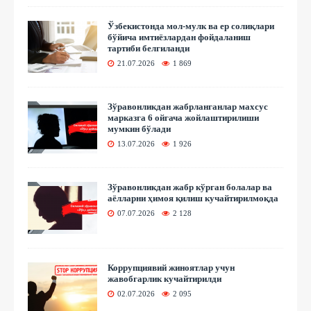
Ўзбекистонда мол-мулк ва ер солиқлари
бўйича имтиёзлардан фойдаланиш
тартиби белгиланди
21.07.2026
1 869
Зўравонликдан жабрланганлар махсус
марказга 6 ойгача жойлаштирилиши
мумкин бўлади
13.07.2026
1 926
Зўравонликдан жабр кўрган болалар ва
аёлларни ҳимоя қилиш кучайтирилмоқда
07.07.2026
2 128
Коррупциявий жиноятлар учун
жавобгарлик кучайтирилди
02.07.2026
2 095