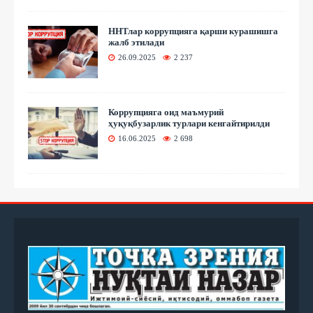
ННТлар коррупцияга қарши курашишга
жалб этилади
26.09.2025
2 237
Коррупцияга оид маъмурий
ҳуқуқбузарлик турлари кенгайтирилди
16.06.2025
2 698