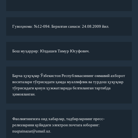
Гувоҳнома: №12-094. Берилган санаси: 24.08.2009 йил.
Бош муҳаррир: Юлдашев Тимур Юсуфович.
Барча ҳуқуқлар Ўзбекистон Республикасининг оммавий ахборот
воситалари тўғрисидаги ҳамда муаллифлик ва турдош ҳуқуқлар
тўғрисидаги қонун ҳужжатларида белгиланган тартибда
ҳимояланган.
Фаолиятингизга оид хабарлар, тадбирларнинг пресс-
релизларини қуйидаги электрон почтага юборинг:
nuqtainazar@umail.uz.