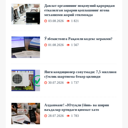
Давлат органининг ноқонуний қароридан
етказилган зарарни қоплашнинг ягона
механизми жорий этилмоқда
03.08.2026
1 821
Ўзбекистонга Рақамли кодекс керакми?
01.08.2026
1 567
Янги кондиционер совутмади: 7,5 миллион
сўмлик шартнома бекор қилинди
30.07.2026
1 737
Алданманг! «Ютуқли ўйин» ва ширин
ваъдалар ортидаги қиммат хато
28.07.2026
1 783