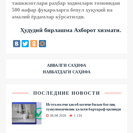
ташкилотлари раҳбар ходимлари томонидан
500 нафар фуқароларга бепул ҳуқуқий ва
амалий ёрдамлар кўрсатилди.
Ҳудудий бирлашма Ахборот хизмати.
АВВАЛГИ САҲИФА
НАВБАТДАГИ САҲИФА
ПОСЛЕДНИЕ НОВОСТИ
Истеъмолчи ҳисоблагичи билан боғлиқ
тушунмовчилик ҳолати бартараф қилинди
06.08.2026
1 134