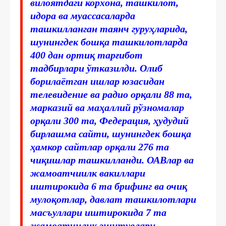
вилоятдаги корхона, ташкилот,
идора ва муассасаларда
ташкилланган таянч гуруҳларида,
шунингдек бошқа ташкилотларда
400 дан ортиқ тарғибот
тадбирлари ўтказилди. Олиб
борилаётган ишлар юзасидан
телевидение ва радио орқали 88 та,
марказий ва маҳаллий рўзномалар
орқали 300 та, Федерация, ҳудудий
бирлашма сайти, шунингдек бошқа
ҳамкор сайтлар орқали 276 та
чиқишлар ташкилланди. ОАВлар ва
жамоатчиилк вакиллари
иштирокида 6 та брифинг ва очиқ
мулоқотлар, давлат ташкилотлари
масъуллари иштирокида 7 та
жамоатчилик эшитувлари