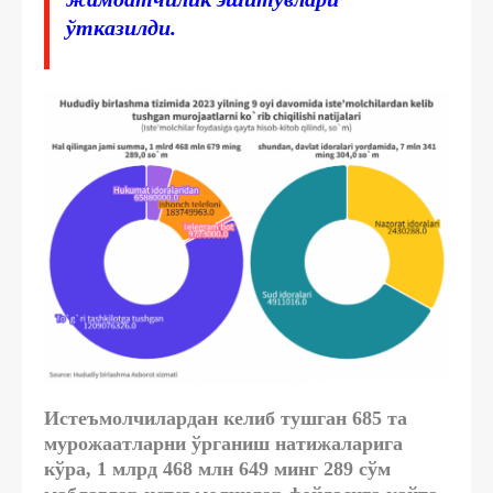
ўтказилди.
Истеъмолчилардан келиб тушган 685 та
мурожаатларни ўрганиш натижаларига
кўра, 1 млрд 468 млн 649 минг 289 сўм