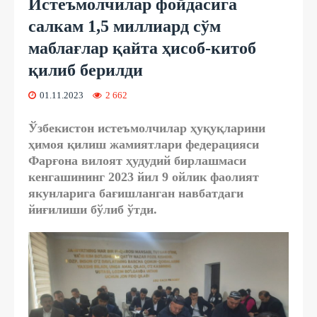
Истеъмолчилар фойдасига
салкам 1,5 миллиард сўм
маблағлар қайта ҳисоб-китоб
қилиб берилди
01.11.2023
2 662
Ўзбекистон истеъмолчилар ҳуқуқларини
ҳимоя қилиш жамиятлари федерацияси
Фарғона вилоят ҳудудий бирлашмаси
кенгашининг 2023 йил 9 ойлик фаолият
якунларига бағишланган навбатдаги
йиғилиши бўлиб ўтди.