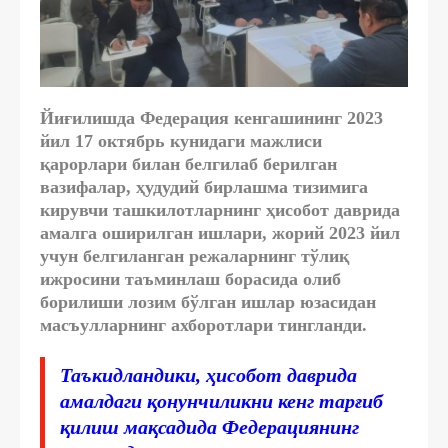
Йиғилишда Федерация кенгашининг 2023
йил 17 октябрь кунидаги мажлиси
қарорлари билан белгилаб берилган
вазифалар, ҳудудий бирлашма тизимига
кирувчи ташкилотларнинг ҳисобот даврида
амалга оширилган ишлари, жорий 2023 йил
учун белгиланган режаларнинг тўлиқ
ижросини таъминлаш борасида олиб
борилиши лозим бўлган ишлар юзасидан
масъулларнинг ахборотлари тингланди.
Таъкидландики, ҳисобот даврида
амалдаги қонунчиликни кенг тарғиб
қилиш мақсадида Федерациянинг