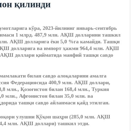
лон қилинди
мотларига кўра, 2023-йилнинг январь-сентябрь
анмаси 1 млрд. 487,9 млн. АҚШ долларини ташкил
9 млн. АҚШ долларига ёки 5,0 %га камайди. Ташқи
 АҚШ долларига ва импорт ҳажми 964,4 млн. АҚШ
н. АҚШ доллари қийматида манфий ташқи савдо
 мамлакати билан савдо алоқаларини амалга
сия Федерациясида 400,9 млн. АҚШ доллари,
8 млн., Қозоғистон билан 168,4 млн., Туркия
,0 млн., Афғонистон билан 35,0 млн. ва
дорида ташқи савдо айланмаси қайд этилган.
 юқори улушни Қўқон шаҳри (285,0 млн. АҚШ
(4,4 млн. АҚШ доллари) ташкил этди.