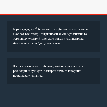
Барча ҳуқуқлар Ўзбекистон Республикасининг оммавий
ахборот воситалари тўғрисидаги ҳамда муаллифлик ва
турдош ҳуқуқлар тўғрисидаги қонун ҳужжатларида
белгиланган тартибда ҳимояланган.
Фаолиятингизга оид хабарлар, тадбирларнинг пресс-
релизларини қуйидаги электрон почтага юборинг:
nuqtainazar@umail.uz.