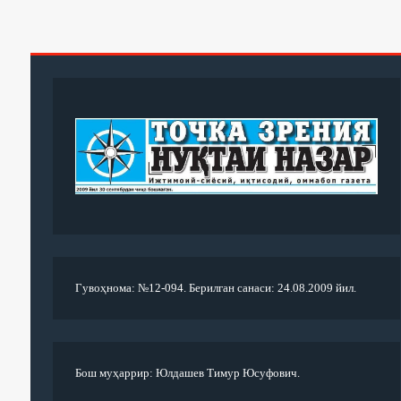
Гувоҳнома: №12-094. Берилган санаси: 24.08.2009 йил.
Бош муҳаррир: Юлдашев Тимур Юсуфович.