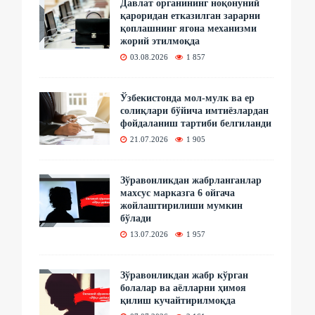
Давлат органининг ноқонуний
қароридан етказилган зарарни
қоплашнинг ягона механизми
жорий этилмоқда
03.08.2026
1 857
Ўзбекистонда мол-мулк ва ер
солиқлари бўйича имтиёзлардан
фойдаланиш тартиби белгиланди
21.07.2026
1 905
Зўравонликдан жабрланганлар
махсус марказга 6 ойгача
жойлаштирилиши мумкин
бўлади
13.07.2026
1 957
Зўравонликдан жабр кўрган
болалар ва аёлларни ҳимоя
қилиш кучайтирилмоқда