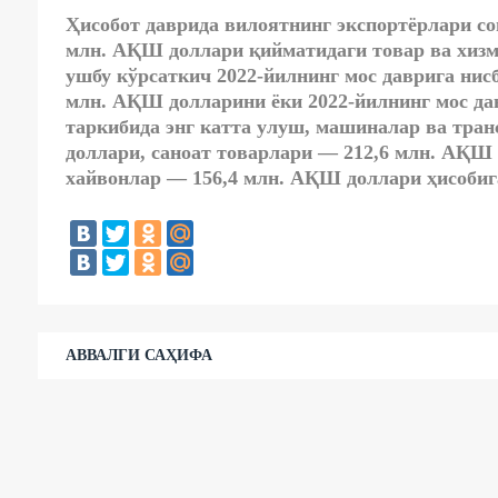
Ҳисобот даврида вилоятнинг экспортёрлари сон
млн. АҚШ доллари қийматидаги товар ва хизм
ушбу кўрсаткич 2022-йилнинг мос даврига нисб
млн. АҚШ долларини ёки 2022-йилнинг мос да
таркибида энг катта улуш, машиналар ва тран
доллари, саноат товарлари — 212,6 млн. АҚШ 
хайвонлар — 156,4 млн. АҚШ доллари ҳисобига
АВВАЛГИ САҲИФА