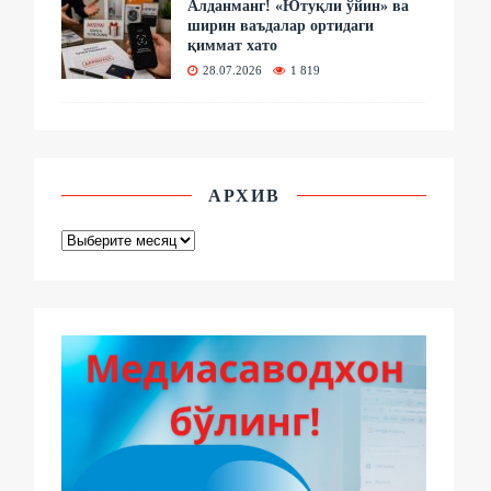
Алданманг! «Ютуқли ўйин» ва
ширин ваъдалар ортидаги
қиммат хато
28.07.2026
1 819
АРХИВ