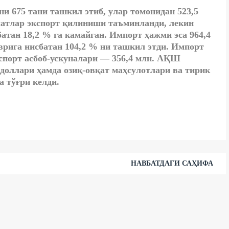
и 675 тани ташкил этиб, улар томонидан 523,5
атлар экспорт қилиниши таъминланди, лекин
атан 18,2 % га камайган. Импорт ҳажми эса 964,4
врига нисбатан 104,2 % ни ташкил этди. Импорт
спорт асбоб-ускуналари — 356,4 млн. АҚШ
доллари ҳамда озиқ-овқат маҳсулотлари ва тирик
 тўғри келди.
НАВБАТДАГИ САҲИФА