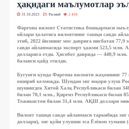
ҳақидаги маълумотлар эъ
31.10.2023
Расмий
2 416
Фарғона вилоят Статистика бошқармаси маълу
ойлари ҳолатига вилоятнинг ташқи савдо айл
этиб, 2022 йилнинг мос даврига нисбатан 77,
савдо айланмасида экспорт ҳажми 523,5 млн.
долларига етди. Ҳисобот даврида — 440,9 мл
баланси қайд этилди.
Бугунги кунда Фарғона вилояти жаҳоннинг 77
ошириб келмоқда. Шундан энг юқори улуш Рос
шунингдек Хитой Халқ Республикаси билан 348,
билан 70,1 млн., Қирғиз Республикаси билан 85
Тожикистон билан 31,4 млн. АҚШ доллари миқ
Вилоят ташқи савдо айланмаси таркибида энг
доллари), энг қуйи улушни эса Ёзёвон тумани 