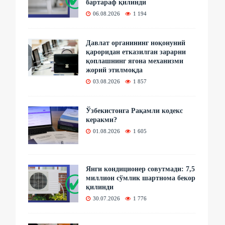
бартараф қилинди
06.08.2026
1 194
Давлат органининг ноқонуний
қароридан етказилган зарарни
қоплашнинг ягона механизми
жорий этилмоқда
03.08.2026
1 857
Ўзбекистонга Рақамли кодекс
керакми?
01.08.2026
1 605
Янги кондиционер совутмади: 7,5
миллион сўмлик шартнома бекор
қилинди
30.07.2026
1 776