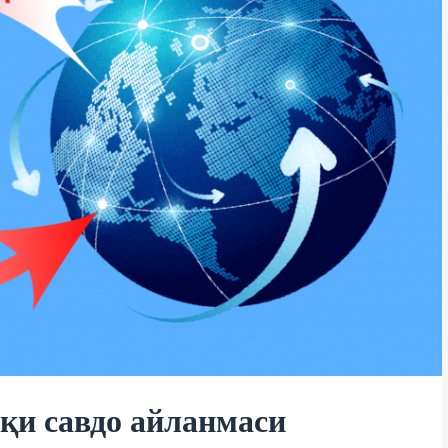
қи савдо айланмаси