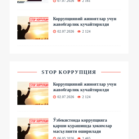
07.07.2026
2 161
Коррупциявий жиноятлар учун
жавобгарлик кучайтирилди
02.07.2026
2 124
STOP КОРРУПЦИЯ
Коррупциявий жиноятлар учун
жавобгарлик кучайтирилди
02.07.2026
2 124
Ўзбекистонда коррупцияга
қарши курашишда ҳокимлар
масъулияти оширилади
06.05.2026
2 465