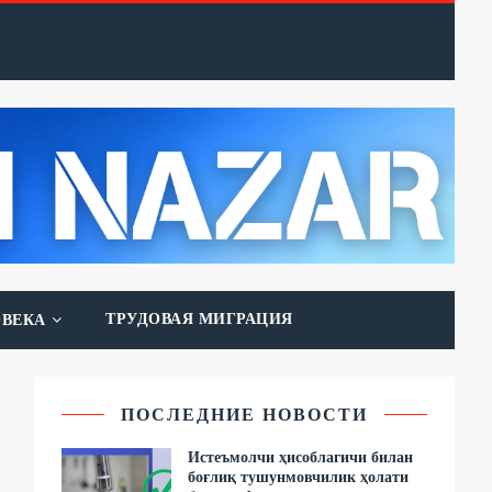
ТРУДОВАЯ МИГРАЦИЯ
ОВЕКА
ПОСЛЕДНИЕ НОВОСТИ
Истеъмолчи ҳисоблагичи билан
боғлиқ тушунмовчилик ҳолати