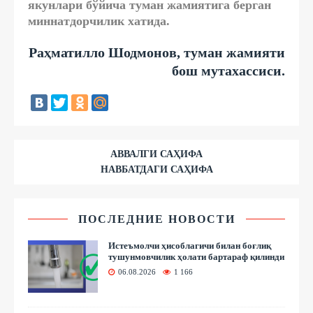
якунлари бўйича туман жамиятига берган
миннатдорчилик хатида.
Раҳматилло Шодмонов, туман жамияти
бош мутахассиси.
АВВАЛГИ САҲИФА
НАВБАТДАГИ САҲИФА
ПОСЛЕДНИЕ НОВОСТИ
Истеъмолчи ҳисоблагичи билан боғлиқ
тушунмовчилик ҳолати бартараф қилинди
06.08.2026
1 166