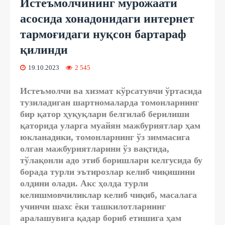
Истеъмолчининг мурожаати
асосида хонадонидаги интернет
тармоғидаги нуқсон бартараф
қилинди
19.10.2023
2 545
Истеъмолчи ва хизмат кўрсатувчи ўртасида
тузиладиган шартномаларда томонларнинг
бир қатор ҳуқуқлари белгилаб берилиши
қаторида уларга муайян мажбуриятлар ҳам
юкланадики, томонларнинг ўз зиммасига
олган мажбуриятларини ўз вақтида,
тўлақонли адо этиб боришлари келгусида бу
борада турли эътирозлар келиб чиқишини
олдини олади. Акс ҳолда турли
келишмовчиликлар келиб чиқиб, масалага
учинчи шахс ёки ташкилотларнинг
аралашувига қадар бориб етишига ҳам