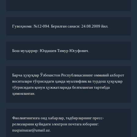
Гувоҳнома: №12-094. Берилган санаси: 24.08.2009 йил.
Бош муҳаррир: Юлдашев Тимур Юсуфович.
Барча ҳуқуқлар Ўзбекистон Республикасининг оммавий ахборот
воситалари тўғрисидаги ҳамда муаллифлик ва турдош ҳуқуқлар
тўғрисидаги қонун ҳужжатларида белгиланган тартибда
ҳимояланган.
Фаолиятингизга оид хабарлар, тадбирларнинг пресс-
релизларини қуйидаги электрон почтага юборинг:
nuqtainazar@umail.uz.