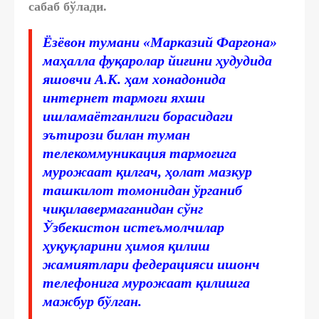
сабаб бўлади.
Ёзёвон тумани «Марказий Фарғона»
маҳалла фуқаролар йиғини ҳудудида
яшовчи А.К. ҳам хонадонида
интернет тармоғи яхши
ишламаётганлиги борасидаги
эътирози билан туман
телекоммуникация тармоғига
мурожаат қилгач, ҳолат мазкур
ташкилот томонидан ўрганиб
чиқилавермаганидан сўнг
Ўзбекистон истеъмолчилар
ҳуқуқларини ҳимоя қилиш
жамиятлари федерацияси ишонч
телефонига мурожаат қилишга
мажбур бўлган.