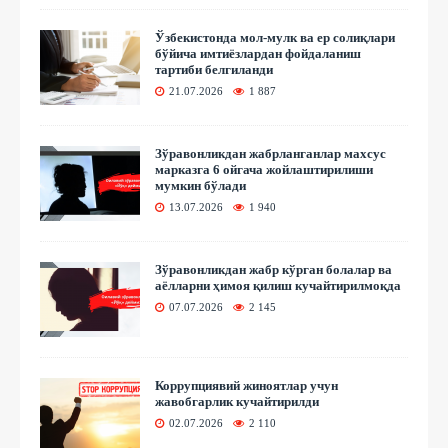
Ўзбекистонда мол-мулк ва ер солиқлари
бўйича имтиёзлардан фойдаланиш
тартиби белгиланди
21.07.2026
1 887
Зўравонликдан жабрланганлар махсус
марказга 6 ойгача жойлаштирилиши
мумкин бўлади
13.07.2026
1 940
Зўравонликдан жабр кўрган болалар ва
аёлларни ҳимоя қилиш кучайтирилмоқда
07.07.2026
2 145
Коррупциявий жиноятлар учун
жавобгарлик кучайтирилди
02.07.2026
2 110