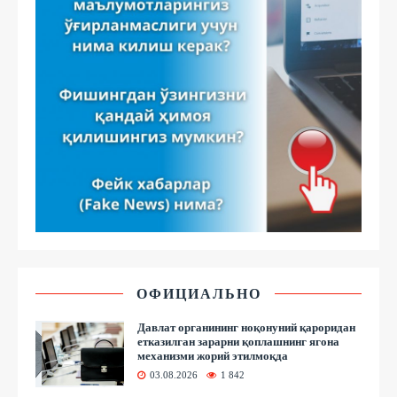
ОФИЦИАЛЬНО
Давлат органининг ноқонуний қароридан
етказилган зарарни қоплашнинг ягона
механизми жорий этилмоқда
03.08.2026
1 842