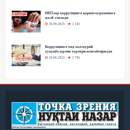
ННТлар коррупцияга қарши курашишга
жалб этилади
26.09.2025
2 242
Коррупцияга оид маъмурий
ҳуқуқбузарлик турлари кенгайтирилди
16.06.2025
2 701