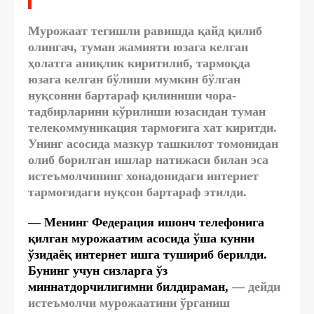
Мурожаат тегишли равишда қайд қилиб
олингач, туман жамияти юзага келган
ҳолатга аниқлик киритилиб, тармоқда
юзага келган бўлиши мумкин бўлган
нуқсонни бартараф қилиниши чора-
тадбирларини кўрилиши юзасидан туман
телекоммуникация тармоғига хат киритди.
Унинг асосида мазкур ташкилот томонидан
олиб борилган ишлар натижаси билан эса
истеъмолчининг хонадонидаги интернет
тармоғидаги нуқсон бартараф этилди.
— Менинг Федерация ишонч телефонига
қилган мурожаатим асосида ўша кунни
ўзидаёқ интернет ишга тушириб берилди.
Бунинг учун сизларга ўз
миннатдорчилигимни билдираман,
— дейди
истеъмолчи мурожаатини ўрганиш