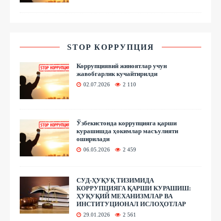
STOP КОРРУПЦИЯ
Коррупциявий жиноятлар учун
жавобгарлик кучайтирилди
02.07.2026
2 110
Ўзбекистонда коррупцияга қарши
курашишда ҳокимлар масъулияти
оширилади
06.05.2026
2 459
СУД-ҲУҚУҚ ТИЗИМИДА
КОРРУПЦИЯГА ҚАРШИ КУРАШИШ:
ҲУҚУҚИЙ МЕХАНИЗМЛАР ВА
ИНСТИТУЦИОНАЛ ИСЛОҲОТЛАР
29.01.2026
2 561