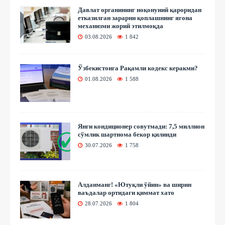
Давлат органининг ноқонуний қароридан
етказилган зарарни қоплашнинг ягона
механизми жорий этилмоқда
03.08.2026
1 842
Ўзбекистонга Рақамли кодекс керакми?
01.08.2026
1 588
Янги кондиционер совутмади: 7,5 миллион
сўмлик шартнома бекор қилинди
30.07.2026
1 758
Алданманг! «Ютуқли ўйин» ва ширин
ваъдалар ортидаги қиммат хато
28.07.2026
1 804