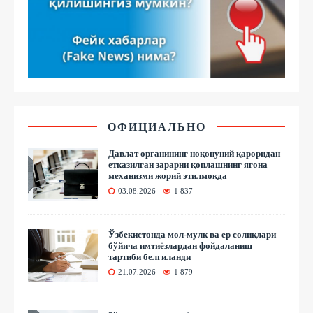
ОФИЦИАЛЬНО
Давлат органининг ноқонуний қароридан
етказилган зарарни қоплашнинг ягона
механизми жорий этилмоқда
03.08.2026
1 837
Ўзбекистонда мол-мулк ва ер солиқлари
бўйича имтиёзлардан фойдаланиш
тартиби белгиланди
21.07.2026
1 879