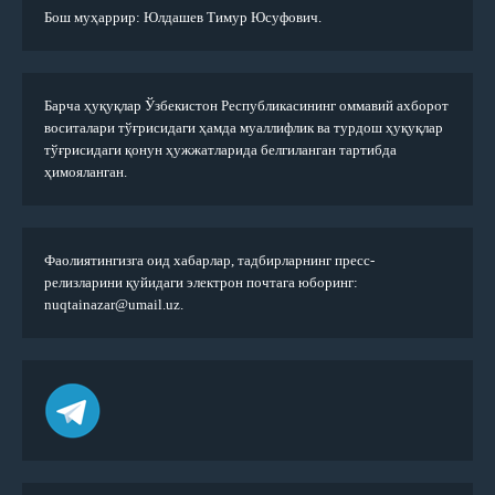
Бош муҳаррир: Юлдашев Тимур Юсуфович.
Барча ҳуқуқлар Ўзбекистон Республикасининг оммавий ахборот
воситалари тўғрисидаги ҳамда муаллифлик ва турдош ҳуқуқлар
тўғрисидаги қонун ҳужжатларида белгиланган тартибда
ҳимояланган.
Фаолиятингизга оид хабарлар, тадбирларнинг пресс-
релизларини қуйидаги электрон почтага юборинг:
nuqtainazar@umail.uz.