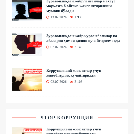
Зўравонликдан жабрланганлар махсус
марказга 6 ойгача жойлаштирилиши
мумкин бўлади
13.07.2026
1 935
Зўравонликдан жабр кўрган болалар ва
аёлларни ҳимоя қилиш кучайтирилмоқда
07.07.2026
2 140
Коррупциявий жиноятлар учун
жавобгарлик кучайтирилди
02.07.2026
2 106
STOP КОРРУПЦИЯ
Коррупциявий жиноятлар учун
жавобгарлик кучайтирилди