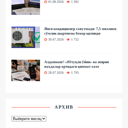
01.08.2026
1 581
Янги кондиционер совутмади: 7,5 миллион
сўмлик шартнома бекор қилинди
30.07.2026
1 752
Алданманг! «Ютуқли ўйин» ва ширин
ваъдалар ортидаги қиммат хато
28.07.2026
1 795
АРХИВ