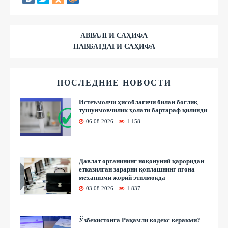
АВВАЛГИ САҲИФА
НАВБАТДАГИ САҲИФА
ПОСЛЕДНИЕ НОВОСТИ
Истеъмолчи ҳисоблагичи билан боғлиқ
тушунмовчилик ҳолати бартараф қилинди
06.08.2026
1 158
Давлат органининг ноқонуний қароридан
етказилган зарарни қоплашнинг ягона
механизми жорий этилмоқда
03.08.2026
1 837
Ўзбекистонга Рақамли кодекс керакми?