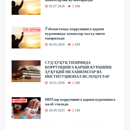
02.07.2026
2 106
Ўзбекистонда коррупцияга қарши
курашишда ҳокимлар масъулияти
оширилади
06.05.2026
2 459
СУД-ҲУҚУҚ ТИЗИМИДА
КОРРУПЦИЯГА ҚАРШИ КУРАШИШ:
ҲУҚУҚИЙ МЕХАНИЗМЛАР ВА
ИНСТИТУЦИОНАЛ ИСЛОҲОТЛАР
29.01.2026
2 560
ННТлар коррупцияга қарши курашишга
жалб этилади
26.09.2025
2 240