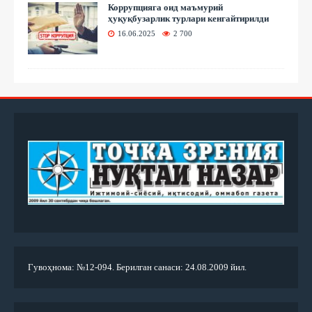
Коррупцияга оид маъмурий
ҳуқуқбузарлик турлари кенгайтирилди
16.06.2025
2 700
Гувоҳнома: №12-094. Берилган санаси: 24.08.2009 йил.