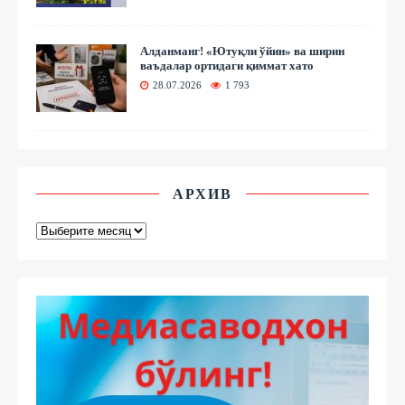
Алданманг! «Ютуқли ўйин» ва ширин
ваъдалар ортидаги қиммат хато
28.07.2026
1 793
АРХИВ