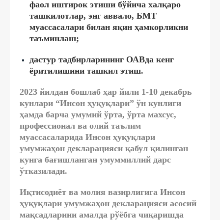
фаол иштирок этиши бўйича халқаро
ташкилотлар, энг аввало, БМТ
муассасалари билан яқин ҳамкорликни
таъминлаш;
дастур тадбирларининг ОАВда кенг
ёритилишини ташкил этиш.
2023 йилдан бошлаб ҳар йили 1-10 декабрь
кунлари “Инсон ҳуқуқлари” ўн кунлиги
ҳамда барча умумий ўрта, ўрта махсус,
профессионал ва олий таълим
муассасаларида Инсон ҳуқуқлари
умумжаҳон декларацияси қабул қилинган
кунга бағишланган умуммиллий дарс
ўтказилади.
Иқтисодиёт ва молия вазирлигига Инсон
ҳуқуқлари умумжаҳон декларацияси асосий
мақсадларини амалда рўёбга чиқаришда