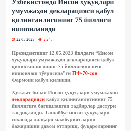
Ўзбекистонда Инсон ҳуқуқлари
умумжаҳон декларацияси қабул
қилинганлигининг 75 йиллиги
нишонланади
22.05.2023
2 245
Президентнинг 12.05.2023 йилдаги “Инсон
ҳуқуқлари умумжаҳон декларацияси қабул
қилинганлигининг 75 йиллигини кенг
нишонлаш тўғрисида”ги
ПФ-70-сон
Фармони қабул қилинди.
Ҳужжат билан Инсон ҳуқуқлари умумжаҳон
декларацияси
қабул қилинганлигининг 75
йиллигига бағишланган тадбирлар дастури
тасдиқланди. Ташаббус инсон ҳуқуқлари
соҳасида халқаро мажбуриятларни
бажаришни давом эттириш, фуқароларнинг