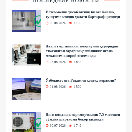
ПОСЛЕДНИЕ НОВОСТИ
Истеъмолчи ҳисоблагичи билан боғлиқ
тушунмовчилик ҳолати бартараф қилинди
06.08.2026
1 156
Давлат органининг ноқонуний қароридан
етказилган зарарни қоплашнинг ягона
механизми жорий этилмоқда
03.08.2026
1 835
Ўзбекистонга Рақамли кодекс керакми?
01.08.2026
1 579
Янги кондиционер совутмади: 7,5 миллион
сўмлик шартнома бекор қилинди
30.07.2026
1 749