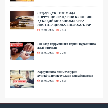
СУД-ҲУҚУҚ ТИЗИМИДА
КОРРУПЦИЯГА ҚАРШИ КУРАШИШ:
ҲУҚУҚИЙ МЕХАНИЗМЛАР ВА
ИНСТИТУЦИОНАЛ ИСЛОҲОТЛАР
29.01.2026
2 560
ННТлар коррупцияга қарши курашишга
жалб этилади
26.09.2025
2 239
Коррупцияга оид маъмурий
ҳуқуқбузарлик турлари кенгайтирилди
16.06.2025
2 699