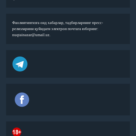
Фаолиятингизга оид хабарлар, тадбирларнинг пресс-
релизларини қуйидаги электрон почтага юборинг:
nuqtainazar@umail.uz.