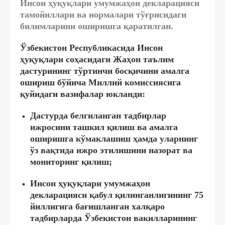
Инсон ҳуқуқлари умумжаҳон декларацияси
тамойиллари ва нормалари тўғрисидаги
билимларини оширишга қаратилган.
Ўзбекистон Республикасида Инсон
ҳуқуқлари соҳасидаги Жаҳон таълим
дастурининг тўртинчи босқичини амалга
ошириш бўйича Миллий комиссиясига
қуйидаги вазифалар юкланди:
Дастурда белгиланган тадбирлар
ижросини ташкил қилиш ва амалга
оширишга кўмаклашиш ҳамда уларнинг
ўз вақтида ижро этилишини назорат ва
мониторинг қилиш;
Инсон ҳуқуқлари умумжаҳон
декларацияси қабул қилинганлигининг 75
йиллигига бағишланган халқаро
тадбирларда Ўзбекистон вакилларининг