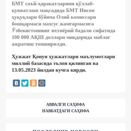
БМТ саъй-ҳаракатларини қўллаб-
қувватлаш мақсадида БМТ Инсон
ҳуқуқлари бўйича Олий комиссари
бошқармаси махсус жамғармасига
Ўзбекистоннинг ихтиёрий бадали сифатида
100 000 АҚШ доллари миқдорида маблағ
ажратиш топширилди.
Ҳужжат Қонун ҳужжатлари маълумотлари
миллий базасида эълон қилинган ва
13.05.2023 йилдан кучга кирди.
АВВАЛГИ САҲИФА
НАВБАТДАГИ САҲИФА