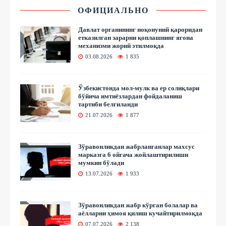
ОФИЦИАЛЬНО
Давлат органининг ноқонуний қароридан
етказилган зарарни қоплашнинг ягона
механизми жорий этилмоқда
03.08.2026
1 835
Ўзбекистонда мол-мулк ва ер солиқлари
бўйича имтиёзлардан фойдаланиш
тартиби белгиланди
21.07.2026
1 877
Зўравонликдан жабрланганлар махсус
марказга 6 ойгача жойлаштирилиши
мумкин бўлади
13.07.2026
1 933
Зўравонликдан жабр кўрган болалар ва
аёлларни ҳимоя қилиш кучайтирилмоқда
07.07.2026
2 138