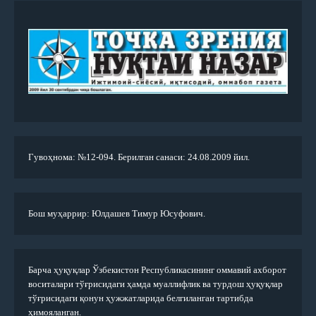
Гувоҳнома: №12-094. Берилган санаси: 24.08.2009 йил.
Бош муҳаррир: Юлдашев Тимур Юсуфович.
Барча ҳуқуқлар Ўзбекистон Республикасининг оммавий ахборот
воситалари тўғрисидаги ҳамда муаллифлик ва турдош ҳуқуқлар
тўғрисидаги қонун ҳужжатларида белгиланган тартибда
ҳимояланган.