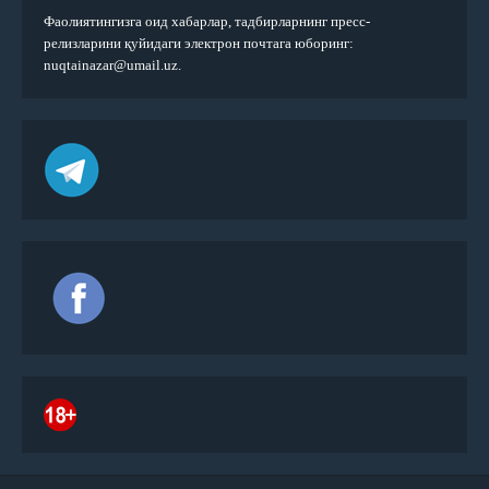
Фаолиятингизга оид хабарлар, тадбирларнинг пресс-
релизларини қуйидаги электрон почтага юборинг:
nuqtainazar@umail.uz.