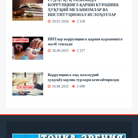
КОРРУПЦИЯГА ҚАРШИ КУРАШИШ:
ҲУҚУҚИЙ МЕХАНИЗМЛАР ВА
ИНСТИТУЦИОНАЛ ИСЛОҲОТЛАР
29.01.2026
2 558
ННТлар коррупцияга қарши курашишга
жалб этилади
26.09.2025
2 237
Коррупцияга оид маъмурий
ҳуқуқбузарлик турлари кенгайтирилди
16.06.2025
2 698