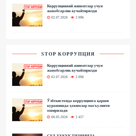
Коррупциявий жиноятлар учун
жавобгарлик кучайтирилди
02.07.2026
2 096
STOP КОРРУПЦИЯ
Коррупциявий жиноятлар учун
жавобгарлик кучайтирилди
02.07.2026
2 096
Ўзбекистонда коррупцияга қарши
курашишда ҳокимлар масъулияти
оширилади
06.05.2026
2 457
СУД-ҲУҚУҚ ТИЗИМИДА