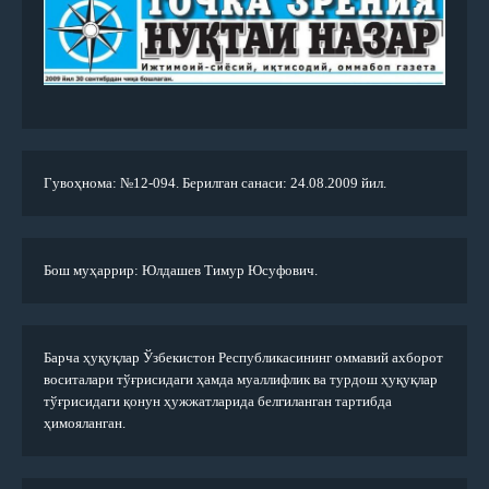
Гувоҳнома: №12-094. Берилган санаси: 24.08.2009 йил.
Бош муҳаррир: Юлдашев Тимур Юсуфович.
Барча ҳуқуқлар Ўзбекистон Республикасининг оммавий ахборот
воситалари тўғрисидаги ҳамда муаллифлик ва турдош ҳуқуқлар
тўғрисидаги қонун ҳужжатларида белгиланган тартибда
ҳимояланган.