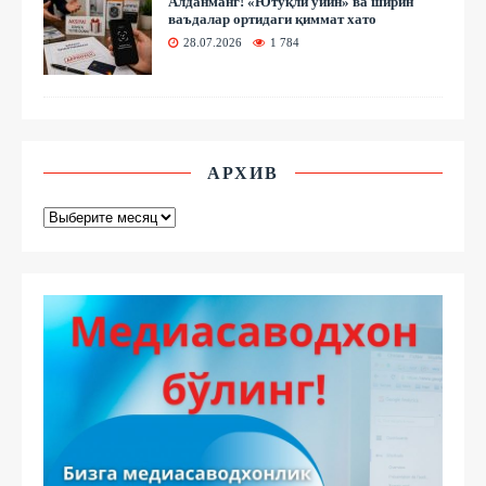
Алданманг! «Ютуқли ўйин» ва ширин
ваъдалар ортидаги қиммат хато
28.07.2026
1 784
АРХИВ