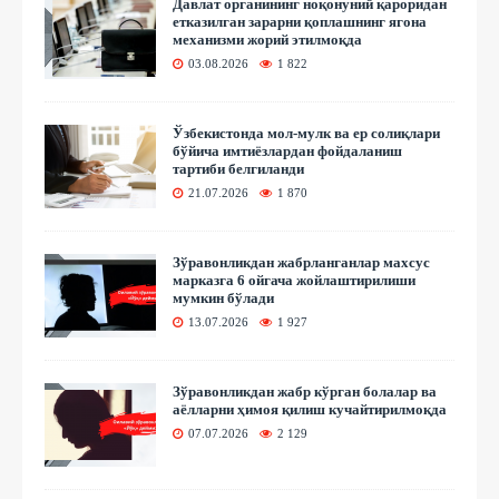
Давлат органининг ноқонуний қароридан
етказилган зарарни қоплашнинг ягона
механизми жорий этилмоқда
03.08.2026
1 822
Ўзбекистонда мол-мулк ва ер солиқлари
бўйича имтиёзлардан фойдаланиш
тартиби белгиланди
21.07.2026
1 870
Зўравонликдан жабрланганлар махсус
марказга 6 ойгача жойлаштирилиши
мумкин бўлади
13.07.2026
1 927
Зўравонликдан жабр кўрган болалар ва
аёлларни ҳимоя қилиш кучайтирилмоқда
07.07.2026
2 129