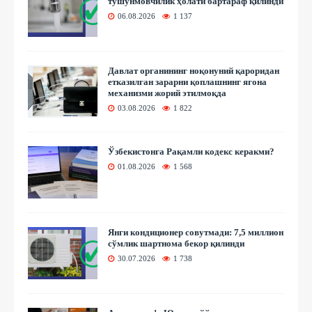
тушунмовчилик ҳолати бартараф қилинди
06.08.2026
1 137
Давлат органининг ноқонуний қароридан
етказилган зарарни қоплашнинг ягона
механизми жорий этилмоқда
03.08.2026
1 822
Ўзбекистонга Рақамли кодекс керакми?
01.08.2026
1 568
Янги кондиционер совутмади: 7,5 миллион
сўмлик шартнома бекор қилинди
30.07.2026
1 738