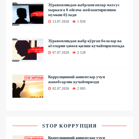
Зўравонликдан жабрланганлар махсус
марказга 6 ойгача жойлаштирилиши
мумкин бўлади
13.07.2026
1 926
Зўравонликдан жабр кўрган болалар ва
аёлларни ҳимоя қилиш кучайтирилмоқда
07.07.2026
2 128
Коррупциявий жиноятлар учун
жавобгарлик кучайтирилди
02.07.2026
2 095
STOP КОРРУПЦИЯ
Коррупциявий жиноятлар учун