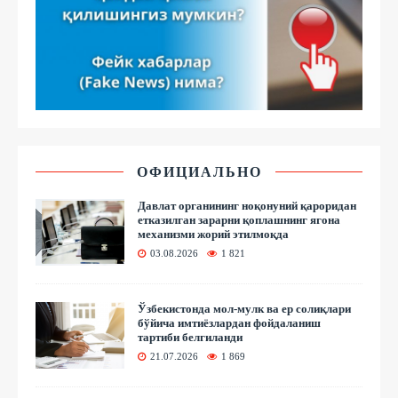
ОФИЦИАЛЬНО
Давлат органининг ноқонуний қароридан
етказилган зарарни қоплашнинг ягона
механизми жорий этилмоқда
03.08.2026
1 821
Ўзбекистонда мол-мулк ва ер солиқлари
бўйича имтиёзлардан фойдаланиш
тартиби белгиланди
21.07.2026
1 869