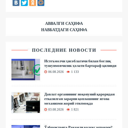
АВВАЛГИ САҲИФА
НАВБАТДАГИ САҲИФА
ПОСЛЕДНИЕ НОВОСТИ
Истеъмолчи ҳисоблагичи билан боғлиқ
тушунмовчилик ҳолати бартараф қилинди
06.08.2026
1 133
Давлат органининг ноқонуний қароридан
етказилган зарарни қоплашнинг ягона
механизми жорий этилмоқда
03.08.2026
1 821
Ўзбекистонга Рақамли кодекс керакми?