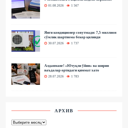
01.08.2026
1 567
Янги кондиционер совутмади: 7,5 миллион
сўмлик шартнома бекор қилинди
30.07.2026
1 737
Алданманг! «Ютуқли ўйин» ва ширин
ваъдалар ортидаги қиммат хато
28.07.2026
1 783
АРХИВ