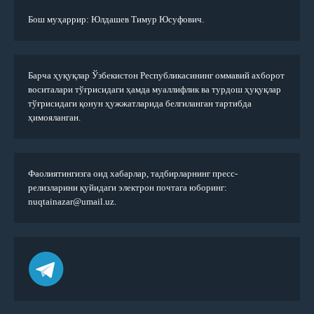
Бош муҳаррир: Юлдашев Тимур Юсуфович.
Барча ҳуқуқлар Ўзбекистон Республикасининг оммавий ахборот
воситалари тўғрисидаги ҳамда муаллифлик ва турдош ҳуқуқлар
тўғрисидаги қонун ҳужжатларида белгиланган тартибда
ҳимояланган.
Фаолиятингизга оид хабарлар, тадбирларнинг пресс-
релизларини қуйидаги электрон почтага юборинг:
nuqtainazar@umail.uz.