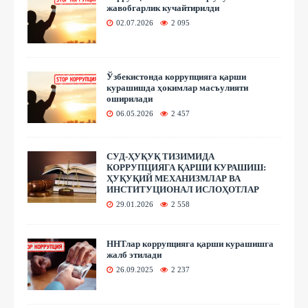
жавобгарлик кучайтирилди
02.07.2026
2 095
Ўзбекистонда коррупцияга қарши
курашишда ҳокимлар масъулияти
оширилади
06.05.2026
2 457
СУД-ҲУҚУҚ ТИЗИМИДА
КОРРУПЦИЯГА ҚАРШИ КУРАШИШ:
ҲУҚУҚИЙ МЕХАНИЗМЛАР ВА
ИНСТИТУЦИОНАЛ ИСЛОҲОТЛАР
29.01.2026
2 558
ННТлар коррупцияга қарши курашишга
жалб этилади
26.09.2025
2 237