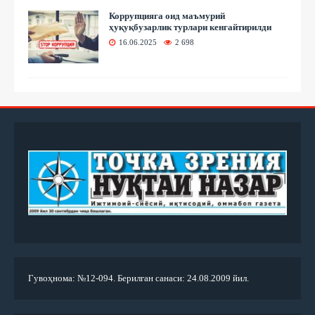
Коррупцияга оид маъмурий
ҳуқуқбузарлик турлари кенгайтирилди
16.06.2025
2 698
Гувоҳнома: №12-094. Берилган санаси: 24.08.2009 йил.