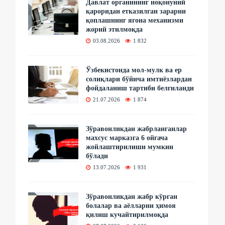
Давлат органининг ноқонуний
қароридан етказилган зарарни
қоплашнинг ягона механизми
жорий этилмоқда
03.08.2026
1 832
Ўзбекистонда мол-мулк ва ер
солиқлари бўйича имтиёзлардан
фойдаланиш тартиби белгиланди
21.07.2026
1 874
Зўравонликдан жабрланганлар
махсус марказга 6 ойгача
жойлаштирилиши мумкин
бўлади
13.07.2026
1 931
Зўравонликдан жабр кўрган
болалар ва аёлларни ҳимоя
қилиш кучайтирилмоқда