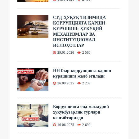
СУД-ҲУҚУҚ ТИЗИМИДА
КОРРУПЦИЯГА ҚАРШИ
КУРАШИШ: ҲУҚУҚИЙ
МЕХАНИЗМЛАР ВА
ИНСТИТУЦИОНАЛ
ИСЛОҲОТЛАР
29.01.2026
2 560
ННТлар коррупцияга қарши
курашишга жалб этилади
26.09.2025
2 239
Коррупцияга оид маъмурий
ҳуқуқбузарлик турлари
кенгайтирилди
16.06.2025
2 699