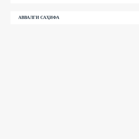
АВВАЛГИ САҲИФА