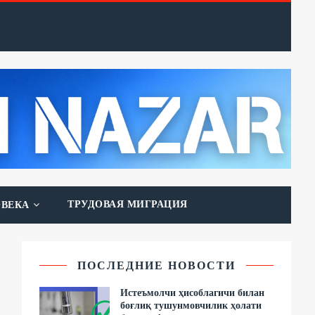
ТРУДОВАЯ МИГРАЦИЯ
ОВЕКА
ПОСЛЕДНИЕ НОВОСТИ
Истеъмолчи ҳисоблагичи билан
боғлиқ тушунмовчилик ҳолати