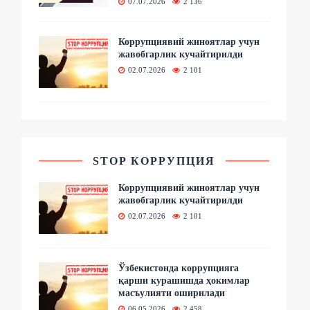
07.07.2026
2 136
Коррупциявий жиноятлар учун
жавобгарлик кучайтирилди
02.07.2026
2 101
STOP КОРРУПЦИЯ
Коррупциявий жиноятлар учун
жавобгарлик кучайтирилди
02.07.2026
2 101
Ўзбекистонда коррупцияга
қарши курашишда ҳокимлар
масъулияти оширилади
06.05.2026
2 458