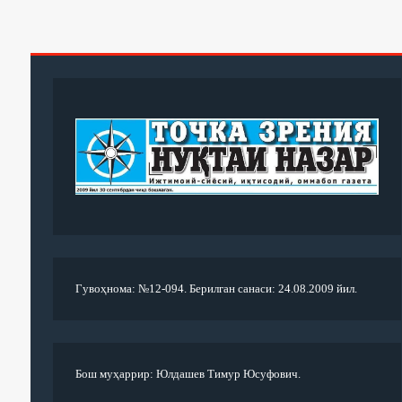
Гувоҳнома: №12-094. Берилган санаси: 24.08.2009 йил.
Бош муҳаррир: Юлдашев Тимур Юсуфович.