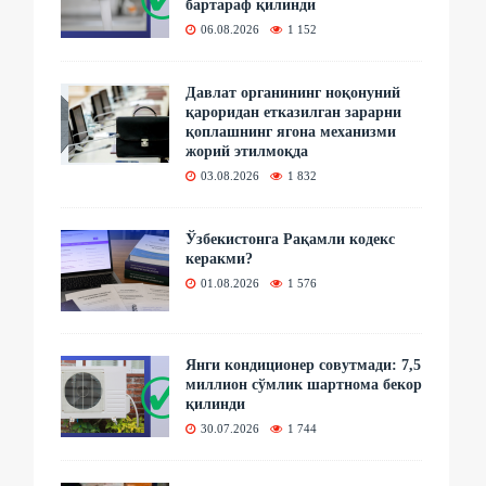
бартараф қилинди
06.08.2026
1 152
Давлат органининг ноқонуний
қароридан етказилган зарарни
қоплашнинг ягона механизми
жорий этилмоқда
03.08.2026
1 832
Ўзбекистонга Рақамли кодекс
керакми?
01.08.2026
1 576
Янги кондиционер совутмади: 7,5
миллион сўмлик шартнома бекор
қилинди
30.07.2026
1 744