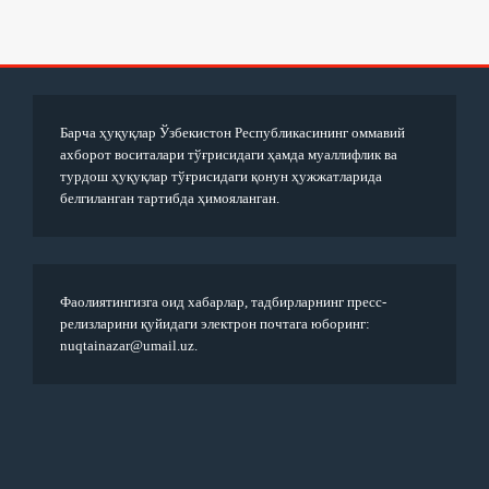
Барча ҳуқуқлар Ўзбекистон Республикасининг оммавий
ахборот воситалари тўғрисидаги ҳамда муаллифлик ва
турдош ҳуқуқлар тўғрисидаги қонун ҳужжатларида
белгиланган тартибда ҳимояланган.
Фаолиятингизга оид хабарлар, тадбирларнинг пресс-
релизларини қуйидаги электрон почтага юборинг:
nuqtainazar@umail.uz.