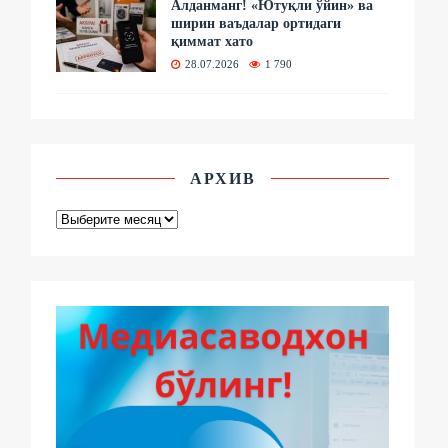
Алданманг! «Ютуқли ўйин» ва
ширин ваъдалар ортидаги
қиммат хато
28.07.2026
1 790
АРХИВ