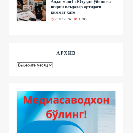
Алданманг! «Ютуқли ўйин» ва
ширин ваъдалар ортидаги
қиммат хато
28.07.2026
1 785
АРХИВ