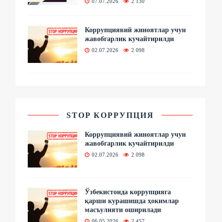
07.07.2026
2 130
Коррупциявий жиноятлар учун
жавобгарлик кучайтирилди
02.07.2026
2 098
STOP КОРРУПЦИЯ
Коррупциявий жиноятлар учун
жавобгарлик кучайтирилди
02.07.2026
2 098
Ўзбекистонда коррупцияга
қарши курашишда ҳокимлар
масъулияти оширилади
06.05.2026
2 457