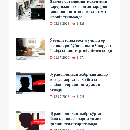
Давлат органининг ноқонуний
қароридан етказилган зарарни
қоплашнинг ягона механизми
жорий этилмоқда
03.08.2026
1 828
Ўзбекистонда мол-мулк ва ер
солиқлари бўйича имтиёзлардан
фойдаланиш тартиби белгиланди
21.07.2026
1 871
Зўравонликдан жабрланганлар
махсус марказга 6 ойгача
жойлаштирилиши мумкин
бўлади
13.07.2026
1 928
Зўравонликдан жабр кўрган
болалар ва аёлларни ҳимоя
қилиш кучайтирилмоқда