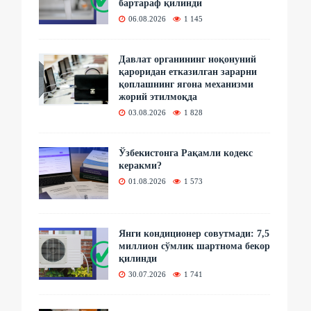
бартараф қилинди
06.08.2026
1 145
Давлат органининг ноқонуний
қароридан етказилган зарарни
қоплашнинг ягона механизми
жорий этилмоқда
03.08.2026
1 828
Ўзбекистонга Рақамли кодекс
керакми?
01.08.2026
1 573
Янги кондиционер совутмади: 7,5
миллион сўмлик шартнома бекор
қилинди
30.07.2026
1 741