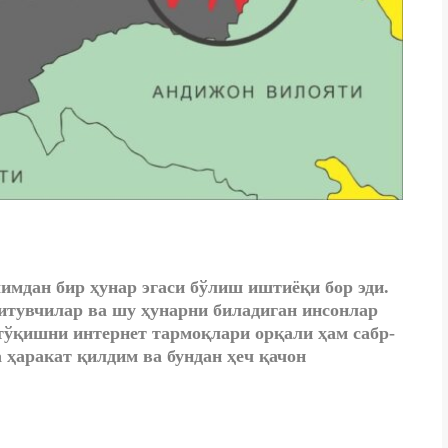
имдан бир ҳунар эгаси бўлиш иштиёқи бор эди.
итувчилар ва шу ҳунарни биладиган инсонлар
тўқишни интернет тармоқлари орқали ҳам сабр-
ҳаракат қилдим ва бундан ҳеч қачон