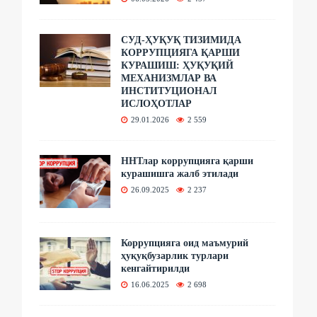
СУД-ҲУҚУҚ ТИЗИМИДА
КОРРУПЦИЯГА ҚАРШИ
КУРАШИШ: ҲУҚУҚИЙ
МЕХАНИЗМЛАР ВА
ИНСТИТУЦИОНАЛ
ИСЛОҲОТЛАР
29.01.2026
2 559
ННТлар коррупцияга қарши
курашишга жалб этилади
26.09.2025
2 237
Коррупцияга оид маъмурий
ҳуқуқбузарлик турлари
кенгайтирилди
16.06.2025
2 698