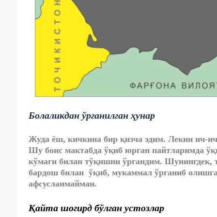
Болаликдан ўрганилган ҳунар
Жуда ёш, кичкина бир қизча эдим. Лекин ич-ич
Шу боис мактабда ўқиб юрган пайтларимда ўқ
кўмаги билан тўқишни ўргандим. Шунингдек, 
бардош билан ўқиб, мукаммал ўрганиб олишга 
афсусланмайман.
Қайта шогирд бўлган устозлар