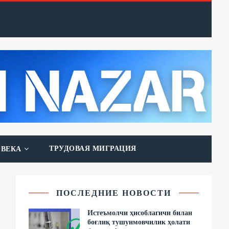
ТРУДОВАЯ МИГРАЦИЯ
ОВЕКА
ПОСЛЕДНИЕ НОВОСТИ
Истеъмолчи ҳисоблагичи билан
боғлиқ тушунмовчилик ҳолати