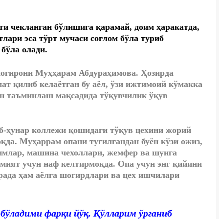
и чекланган бўлишига қарамай, доим ҳаракатда,
ари эса тўрт мучаси соғлом бўла туриб
бўла олади.
ногирони Муҳҳарам Абдураҳимова. Ҳозирда
т қилиб келаётган бу аёл, ўзи ижтимоий кўмакка
ан таъминлаш мақсадида тўқувчилик ўқув
б-ҳунар коллежи қошидаги тўқув цехини жорий
да. Муҳаррам опани туғилгандан буён кўзи ожиз,
имлар, машина чехоллари, жемфер ва шунга
мият учун наф келтирмоқда. Опа учун энг қийини
орада ҳам аёлга шогирдлари ва цех ишчилари
у бўладими фарқи йўқ. Қўлларим ўрганиб