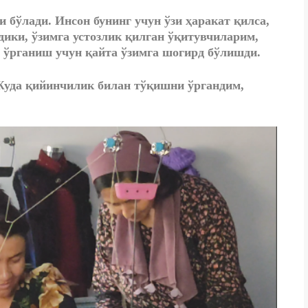
 бўлади. Инсон бунинг учун ўзи ҳаракат қилса,
ики, ўзимга устозлик қилган ўқитувчиларим,
 ўрганиш учун қайта ўзимга шогирд бўлишди.
уда қийинчилик билан тўқишни ўргандим,