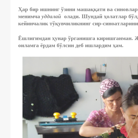
Ҳар бир ишнинг ўзини машаққати ва синовлари
менимча
уд
д
алай
олади. Шундай ҳолатлар бўлд
кейинчалик тўқувчиликнинг сир-синоатларини
Ёшлигимдан ҳунар ўрганишга киришганман. Ж
оиламга ёрдам бўлсин деб ишлардим ҳам.