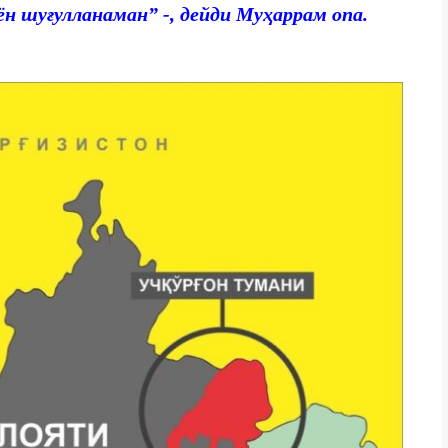
ён шуғулланаман” -, дейди Муҳаррам опа.