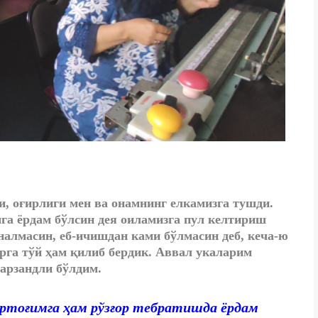
и, оғирлиги мен ва онамнинг елкамизга тушди.
га ёрдам бўлсин дея оиламизга пул келтириш
алмасин, еб-ичишдан ками бўлмасин деб, кеча-ю
арга тўй ҳам қилиб бердик. Аввал укаларим
арзандли бўлдим.
ртоғимга ҳам рўзғор тебратишда ёрдам