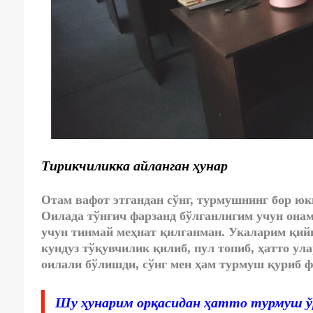
Тирикчиликка айланган ҳунар
Отам вафот этгандан сўнг, турмушнинг бор юк
Оилада тўнғич фарзанд бўлганлигим учун онам
учун тинмай меҳнат қилганман. Укаларим қийн
кундуз тўқувчилик қилиб, пул топиб, ҳатто ул
оилали бўлишди, сўнг мен ҳам турмуш қуриб ф
Шу ҳунарим орқасидан ҳатто турмуш ў