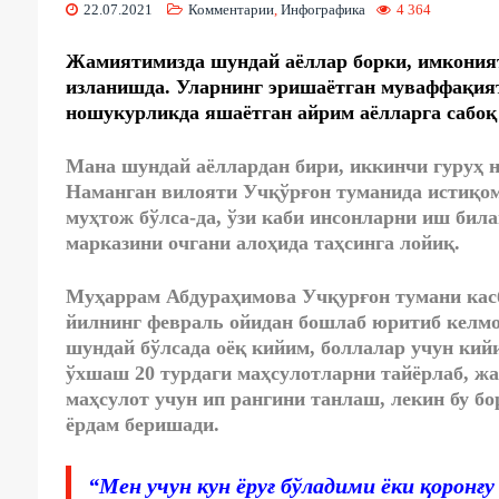
22.07.2021
Комментарии
,
Инфографика
4 364
Жамиятимизда шундай аёллар борки, имконият
изланишда. Уларнинг эришаётган муваффақиятл
ношукурликда яшаётган айрим аёлларга сабоқ 
Мана шундай аёллардан бири, иккинчи гуруҳ 
Наманган вилояти Учқўрғон туманида истиқома
муҳтож бўлса-да, ўзи каби инсонларни иш бил
марказини очгани алоҳида таҳсинга лойиқ.
Муҳаррам Абдураҳимова Учқурғон тумани кас
йилнинг февраль ойидан бошлаб юритиб келмоқ
шундай бўлсада оёқ кийим, боллалар учун кий
ўхшаш 20 турдаги маҳсулотларни тайёрлаб, жа
маҳсулот учун ип рангини танлаш, лекин бу б
ёрдам беришади.
“Мен учун кун ёруғ бўладими ёки қоронғ