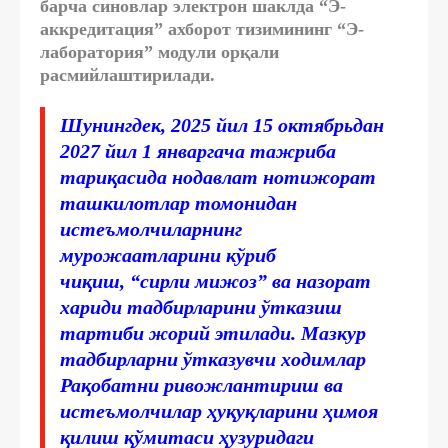
барча синовлар
электрон шаклда “Э-
аккредитация” ахборот тизимининг “Э-
лаборатория” модули орқали
расмийлаштирилади.
Шунингдек, 2025 йил 15 октябрьдан
2027 йил 1 январгача тажриба
тариқасида нодавлат нотижорат
ташкилотлар томонидан
истеъмолчиларнинг
мурожаатларини кўриб
чиқиш,
“сирли мижоз” ва назорат
хариди тадбирларини ўтказиш
тартиби жорий этилади
. Мазкур
тадбирларни ўтказувчи ходимлар
Рақобатни ривожлантириш ва
истеъмолчилар ҳуқуқларини ҳимоя
қилиш қўмитаси ҳузуридаги