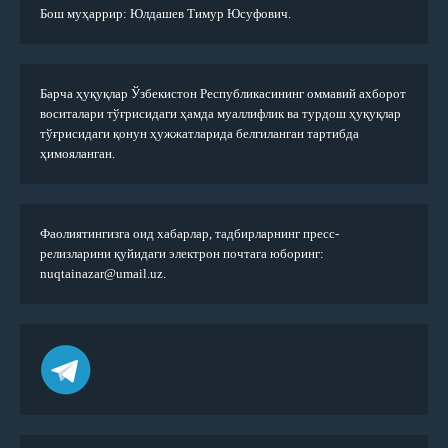
Бош муҳаррир: Юлдашев Тимур Юсуфович.
Барча ҳуқуқлар Ўзбекистон Республикасининг оммавий ахборот
воситалари тўғрисидаги ҳамда муаллифлик ва турдош ҳуқуқлар
тўғрисидаги қонун ҳужжатларида белгиланган тартибда
ҳимояланган.
Фаолиятингизга оид хабарлар, тадбирларнинг пресс-
релизларини қуйидаги электрон почтага юборинг:
nuqtainazar@umail.uz.