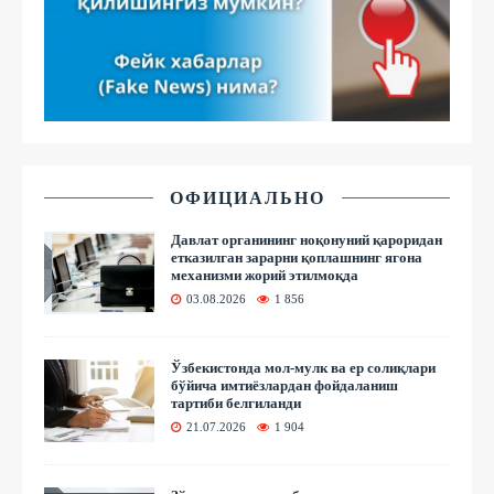
ОФИЦИАЛЬНО
Давлат органининг ноқонуний қароридан
етказилган зарарни қоплашнинг ягона
механизми жорий этилмоқда
03.08.2026
1 856
Ўзбекистонда мол-мулк ва ер солиқлари
бўйича имтиёзлардан фойдаланиш
тартиби белгиланди
21.07.2026
1 904