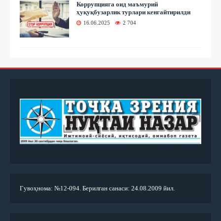
Коррупцияга оид маъмурий
ҳуқуқбузарлик турлари кенгайтирилди
16.06.2025
2 704
Гувоҳнома: №12-094. Берилган санаси: 24.08.2009 йил.