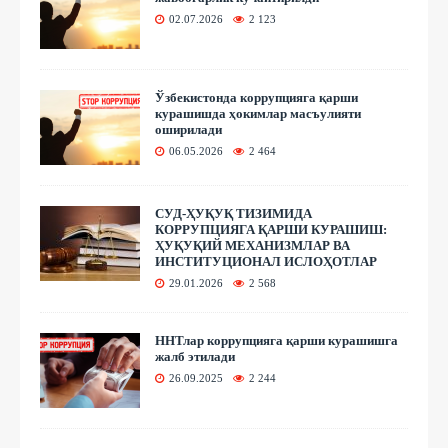
02.07.2026
2 123
Ўзбекистонда коррупцияга қарши
курашишда ҳокимлар масъулияти
оширилади
06.05.2026
2 464
СУД-ҲУҚУҚ ТИЗИМИДА
КОРРУПЦИЯГА ҚАРШИ КУРАШИШ:
ҲУҚУҚИЙ МЕХАНИЗМЛАР ВА
ИНСТИТУЦИОНАЛ ИСЛОҲОТЛАР
29.01.2026
2 568
ННТлар коррупцияга қарши курашишга
жалб этилади
26.09.2025
2 244