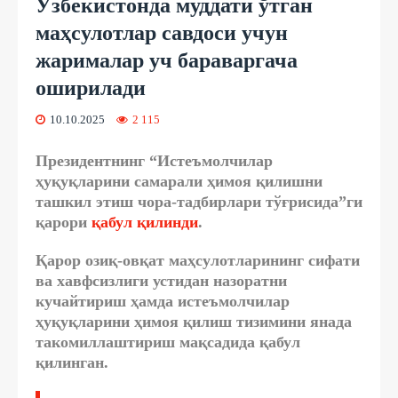
Ўзбекистонда муддати ўтган
маҳсулотлар савдоси учун
жарималар уч бараваргача
оширилади
10.10.2025
2 115
Президентнинг “Истеъмолчилар
ҳуқуқларини самарали ҳимоя қилишни
ташкил этиш чора-тадбирлари тўғрисида”ги
қарори
қабул қилинди
.
Қарор озиқ-овқат маҳсулотларининг сифати
ва хавфсизлиги устидан назоратни
кучайтириш ҳамда истеъмолчилар
ҳуқуқларини ҳимоя қилиш тизимини янада
такомиллаштириш мақсадида қабул
қилинган.