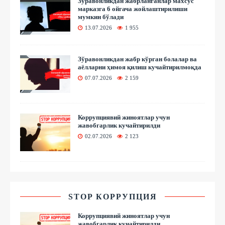
Зўравонликдан жабрланганлар махсус
марказга 6 ойгача жойлаштирилиши
мумкин бўлади
13.07.2026
1 955
Зўравонликдан жабр кўрган болалар ва
аёлларни ҳимоя қилиш кучайтирилмоқда
07.07.2026
2 159
Коррупциявий жиноятлар учун
жавобгарлик кучайтирилди
02.07.2026
2 123
STOP КОРРУПЦИЯ
Коррупциявий жиноятлар учун
жавобгарлик кучайтирилди