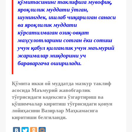
қўмитасининг таклифига мувофиқ,
яроқлилик муддати ўтган,
шунингдек, ишлаб чиқарилган санаси
ва
яроқлилик муддати
кўрсатилмаган озиқ-овқат
маҳсулотларини сотган ёки сотиш
учун қабул қилганлик учун маъмурий
жарималар миқдорини уч
бараваргача оширилади.
Қўмита икки ой муддатда мазкур таклиф
асосида Маъмурий жавобгарлик
тўғрисидаги кодексига ўзгартириш ва
қўшимчалар киритиш тўғрисидаги қонун
лойиҳасини Вазирлар Маҳкамасига
киритиши белгиланди.