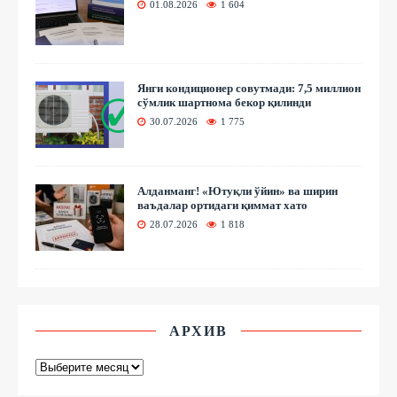
01.08.2026
1 604
Янги кондиционер совутмади: 7,5 миллион
сўмлик шартнома бекор қилинди
30.07.2026
1 775
Алданманг! «Ютуқли ўйин» ва ширин
ваъдалар ортидаги қиммат хато
28.07.2026
1 818
АРХИВ