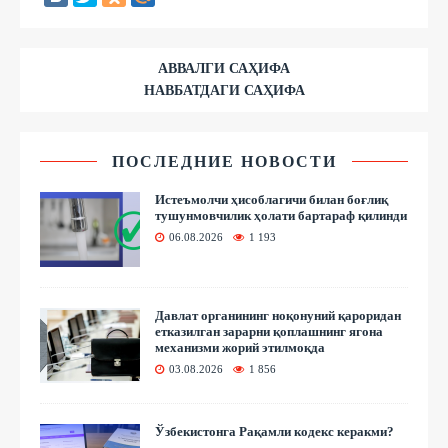
АВВАЛГИ САҲИФА
НАВБАТДАГИ САҲИФА
ПОСЛЕДНИЕ НОВОСТИ
Истеъмолчи ҳисоблагичи билан боғлиқ
тушунмовчилик ҳолати бартараф қилинди
06.08.2026
1 193
Давлат органининг ноқонуний қароридан
етказилган зарарни қоплашнинг ягона
механизми жорий этилмоқда
03.08.2026
1 856
Ўзбекистонга Рақамли кодекс керакми?