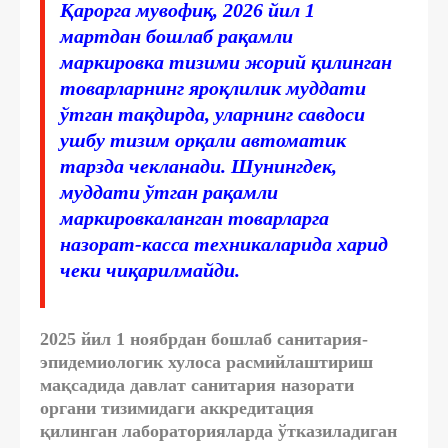
Қарорга мувофиқ,
2026 йил 1
мартдан бошлаб
рақамли
маркировка тизими жорий қилинган
товарларнинг яроқлилик муддати
ўтган тақдирда, уларнинг савдоси
ушбу тизим орқали
автоматик
тарзда чекланади
. Шунингдек,
муддати ўтган рақамли
маркировкаланган товарларга
назорат-касса техникаларида
харид
чеки чиқарилмайди
.
2025 йил 1 ноябрдан бошлаб санитария-
эпидемиологик хулоса расмийлаштириш
мақсадида давлат санитария назорати
органи тизимидаги аккредитация
қилинган
лабораторияларда ўтказиладиган