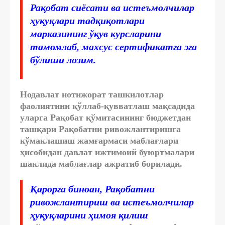
Рақобат сиёсати ва истеъмолчилар
ҳуқуқлари тадқиқотлари
марказининг ўқув курсларини
тамомлаб, махсус сертификатга эга
бўлиши лозим.
Нодавлат нотижорат ташкилотлар
фаолиятини қўллаб-қувватлаш мақсадида
уларга Рақобат қўмитасининг бюджетдан
ташқари Рақобатни ривожлантиришга
кўмаклашиш
жамғармаси маблағлари
ҳисобидан давлат ижтимоий буюртмалари
шаклида маблағлар ажратиб борилади.
Қарорга биноан, Рақобатни
ривожлантириш ва истеъмолчилар
ҳуқуқларини ҳимоя қилиш