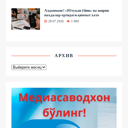
Алданманг! «Ютуқли ўйин» ва ширин
ваъдалар ортидаги қиммат хато
28.07.2026
1 800
АРХИВ