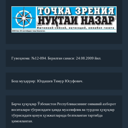
Гувоҳнома: №12-094. Берилган санаси: 24.08.2009 йил.
Бош муҳаррир: Юлдашев Тимур Юсуфович.
Барча ҳуқуқлар Ўзбекистон Республикасининг оммавий ахборот
воситалари тўғрисидаги ҳамда муаллифлик ва турдош ҳуқуқлар
тўғрисидаги қонун ҳужжатларида белгиланган тартибда
ҳимояланган.