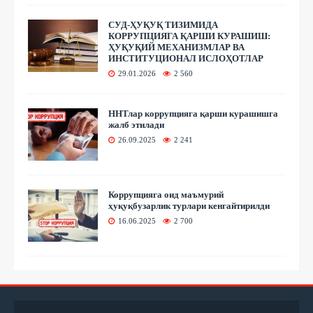
СУД-ҲУҚУҚ ТИЗИМИДА
КОРРУПЦИЯГА ҚАРШИ КУРАШИШ:
ҲУҚУҚИЙ МЕХАНИЗМЛАР ВА
ИНСТИТУЦИОНАЛ ИСЛОҲОТЛАР
29.01.2026
2 560
ННТлар коррупцияга қарши курашишга
жалб этилади
26.09.2025
2 241
Коррупцияга оид маъмурий
ҳуқуқбузарлик турлари кенгайтирилди
16.06.2025
2 700