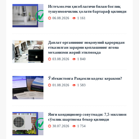
Истеъмолчи ҳисоблагичи билан боғлиқ
тушунмовчилик ҳолати бартараф қилинди
06.08.2026
1 161
Давлат органининг ноқонуний қароридан
етказилган зарарни қоплашнинг ягона
механизми жорий этилмоқда
03.08.2026
1 840
Ўзбекистонга Рақамли кодекс керакми?
01.08.2026
1 583
Янги кондиционер совутмади: 7,5 миллион
сўмлик шартнома бекор қилинди
30.07.2026
1 754