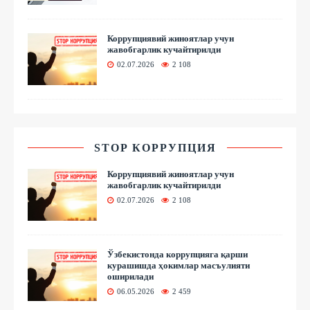
Коррупциявий жиноятлар учун
жавобгарлик кучайтирилди
02.07.2026
2 108
STOP КОРРУПЦИЯ
Коррупциявий жиноятлар учун
жавобгарлик кучайтирилди
02.07.2026
2 108
Ўзбекистонда коррупцияга қарши
курашишда ҳокимлар масъулияти
оширилади
06.05.2026
2 459