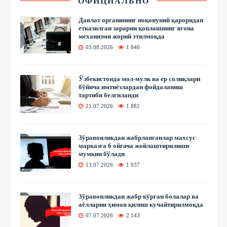
ОФИЦИАЛЬНО
Давлат органининг ноқонуний қароридан
етказилган зарарни қоплашнинг ягона
механизми жорий этилмоқда
03.08.2026
1 840
Ўзбекистонда мол-мулк ва ер солиқлари
бўйича имтиёзлардан фойдаланиш
тартиби белгиланди
21.07.2026
1 882
Зўравонликдан жабрланганлар махсус
марказга 6 ойгача жойлаштирилиши
мумкин бўлади
13.07.2026
1 937
Зўравонликдан жабр кўрган болалар ва
аёлларни ҳимоя қилиш кучайтирилмоқда
07.07.2026
2 143