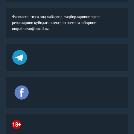
Фаолиятингизга оид хабарлар, тадбирларнинг пресс-
релизларини қуйидаги электрон почтага юборинг:
nuqtainazar@umail.uz.