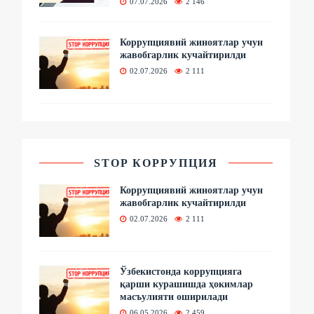
07.07.2026
2 146
Коррупциявий жиноятлар учун
жавобгарлик кучайтирилди
02.07.2026
2 111
STOP КОРРУПЦИЯ
Коррупциявий жиноятлар учун
жавобгарлик кучайтирилди
02.07.2026
2 111
Ўзбекистонда коррупцияга
қарши курашишда ҳокимлар
масъулияти оширилади
06.05.2026
2 459