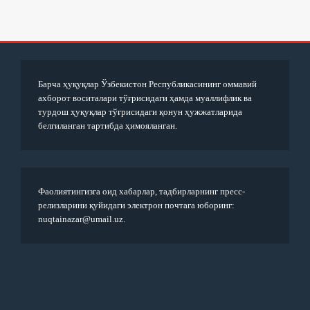
Барча ҳуқуқлар Ўзбекистон Республикасининг оммавий
ахборот воситалари тўғрисидаги ҳамда муаллифлик ва
турдош ҳуқуқлар тўғрисидаги қонун ҳужжатларида
белгиланган тартибда ҳимояланган.
Фаолиятингизга оид хабарлар, тадбирларнинг пресс-
релизларини қуйидаги электрон почтага юборинг:
nuqtainazar@umail.uz.