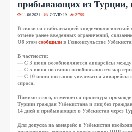
прибывающих из Турции, 
11.06.2021
COVID-19
2 799
В связи со стабилизацией эпидемиологической
отмене ранее введенных ограничений, связанн
Об этом
сообщили
в Генконсульстве Узбекиста
В частности:
— С 3 июня возобновляются авиарейсы между
— С 5 июня поэтапно возобновляются чартерн
— С 10 июня поэтапно увеличатся авиарейсы 
спроса.
Помимо этого, отменяется процедура прохожд
Турции граждан Узбекистана и лиц без граждан
14 дней и прибывающих в Узбекистан через Ту
Для допуска на авиарейс в Узбекистан необходи
предоставить справку о прохождении ПЦР-тест