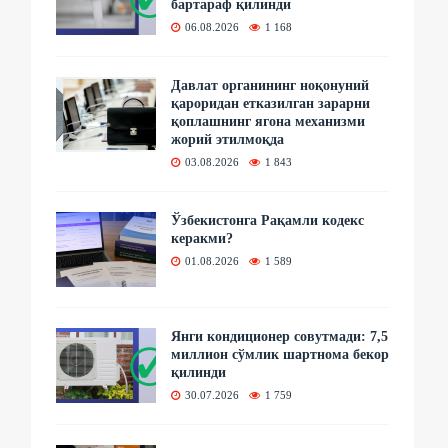
бартараф қилинди
06.08.2026
1 168
Давлат органининг ноқонуний
қароридан етказилган зарарни
қоплашнинг ягона механизми
жорий этилмоқда
03.08.2026
1 843
Ўзбекистонга Рақамли кодекс
керакми?
01.08.2026
1 589
Янги кондиционер совутмади: 7,5
миллион сўмлик шартнома бекор
қилинди
30.07.2026
1 759