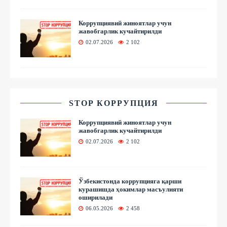
Коррупциявий жиноятлар учун
жавобгарлик кучайтирилди
02.07.2026
2 102
STOP КОРРУПЦИЯ
Коррупциявий жиноятлар учун
жавобгарлик кучайтирилди
02.07.2026
2 102
Ўзбекистонда коррупцияга қарши
курашишда ҳокимлар масъулияти
оширилади
06.05.2026
2 458