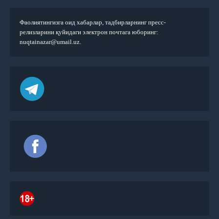
Фаолиятингизга оид хабарлар, тадбирларнинг пресс-
релизларини қуйидаги электрон почтага юборинг:
nuqtainazar@umail.uz.