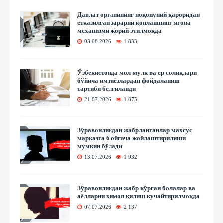
Давлат органининг ноқонуний қароридан
етказилган зарарни қоплашнинг ягона
механизми жорий этилмоқда
03.08.2026
1 833
Ўзбекистонда мол-мулк ва ер солиқлари
бўйича имтиёзлардан фойдаланиш
тартиби белгиланди
21.07.2026
1 875
Зўравонликдан жабрланганлар махсус
марказга 6 ойгача жойлаштирилиши
мумкин бўлади
13.07.2026
1 932
Зўравонликдан жабр кўрган болалар ва
аёлларни ҳимоя қилиш кучайтирилмоқда
07.07.2026
2 137