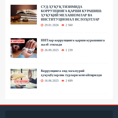
СУД-ҲУҚУҚ ТИЗИМИДА
КОРРУПЦИЯГА ҚАРШИ КУРАШИШ:
ҲУҚУҚИЙ МЕХАНИЗМЛАР ВА
ИНСТИТУЦИОНАЛ ИСЛОҲОТЛАР
29.01.2026
2 560
ННТлар коррупцияга қарши курашишга
жалб этилади
26.09.2025
2 239
Коррупцияга оид маъмурий
ҳуқуқбузарлик турлари кенгайтирилди
16.06.2025
2 699