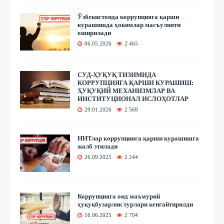
Ўзбекистонда коррупцияга қарши
курашишда ҳокимлар масъулияти
оширилади
06.05.2026
2 465
СУД-ҲУҚУҚ ТИЗИМИДА
КОРРУПЦИЯГА ҚАРШИ КУРАШИШ:
ҲУҚУҚИЙ МЕХАНИЗМЛАР ВА
ИНСТИТУЦИОНАЛ ИСЛОҲОТЛАР
29.01.2026
2 569
ННТлар коррупцияга қарши курашишга
жалб этилади
26.09.2025
2 244
Коррупцияга оид маъмурий
ҳуқуқбузарлик турлари кенгайтирилди
16.06.2025
2 704