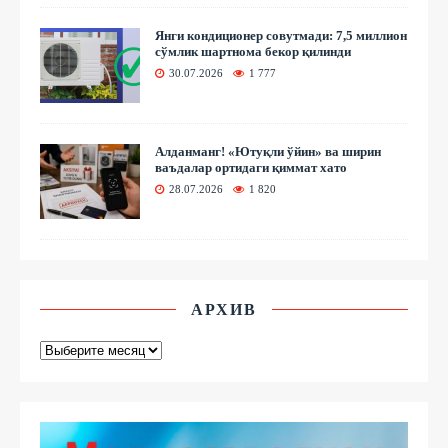
Янги кондиционер совутмади: 7,5 миллион
сўмлик шартнома бекор қилинди
30.07.2026
1 777
Алданманг! «Ютуқли ўйин» ва ширин
ваъдалар ортидаги қиммат хато
28.07.2026
1 820
АРХИВ