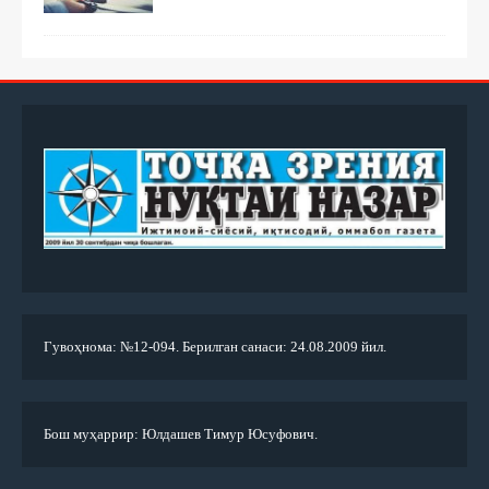
Гувоҳнома: №12-094. Берилган санаси: 24.08.2009 йил.
Бош муҳаррир: Юлдашев Тимур Юсуфович.