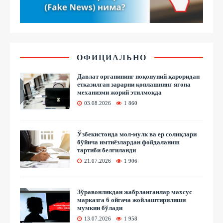
ОФИЦИАЛЬНО
Давлат органининг ноқонуний қароридан
етказилган зарарни қоплашнинг ягона
механизми жорий этилмоқда
03.08.2026
1 860
Ўзбекистонда мол-мулк ва ер солиқлари
бўйича имтиёзлардан фойдаланиш
тартиби белгиланди
21.07.2026
1 906
Зўравонликдан жабрланганлар махсус
марказга 6 ойгача жойлаштирилиши
мумкин бўлади
13.07.2026
1 958