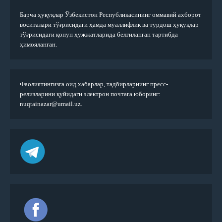
Барча ҳуқуқлар Ўзбекистон Республикасининг оммавий ахборот
воситалари тўғрисидаги ҳамда муаллифлик ва турдош ҳуқуқлар
тўғрисидаги қонун ҳужжатларида белгиланган тартибда
ҳимояланган.
Фаолиятингизга оид хабарлар, тадбирларнинг пресс-
релизларини қуйидаги электрон почтага юборинг:
nuqtainazar@umail.uz.