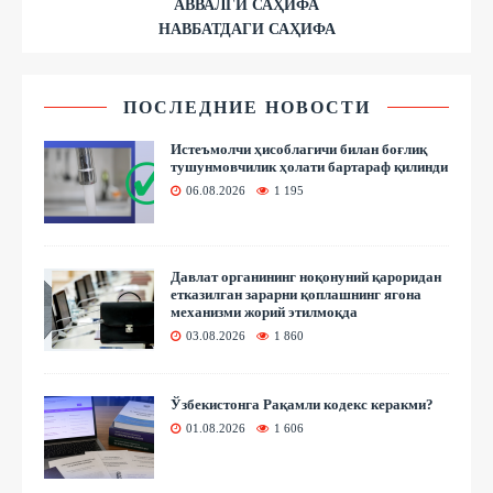
АВВАЛГИ САҲИФА
НАВБАТДАГИ САҲИФА
ПОСЛЕДНИЕ НОВОСТИ
Истеъмолчи ҳисоблагичи билан боғлиқ
тушунмовчилик ҳолати бартараф қилинди
06.08.2026
1 195
Давлат органининг ноқонуний қароридан
етказилган зарарни қоплашнинг ягона
механизми жорий этилмоқда
03.08.2026
1 860
Ўзбекистонга Рақамли кодекс керакми?
01.08.2026
1 606