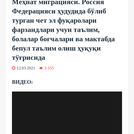
Меҳнат миграцияси. Россия
Федерацияси ҳудудида бўлиб
турган чет эл фуқаролари
фарзандлари учун таълим,
болалар боғчалари ва мактабда
бепул таълим олиш ҳуқуқи
тўғрисида
12.03.2021
3 355
ВИДЕО: