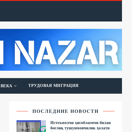
ТРУДОВАЯ МИГРАЦИЯ
ОВЕКА
ПОСЛЕДНИЕ НОВОСТИ
Истеъмолчи ҳисоблагичи билан
боғлиқ тушунмовчилик ҳолати