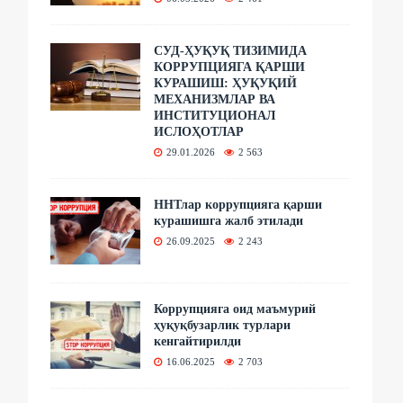
СУД-ҲУҚУҚ ТИЗИМИДА
КОРРУПЦИЯГА ҚАРШИ
КУРАШИШ: ҲУҚУҚИЙ
МЕХАНИЗМЛАР ВА
ИНСТИТУЦИОНАЛ
ИСЛОҲОТЛАР
29.01.2026
2 563
ННТлар коррупцияга қарши
курашишга жалб этилади
26.09.2025
2 243
Коррупцияга оид маъмурий
ҳуқуқбузарлик турлари
кенгайтирилди
16.06.2025
2 703