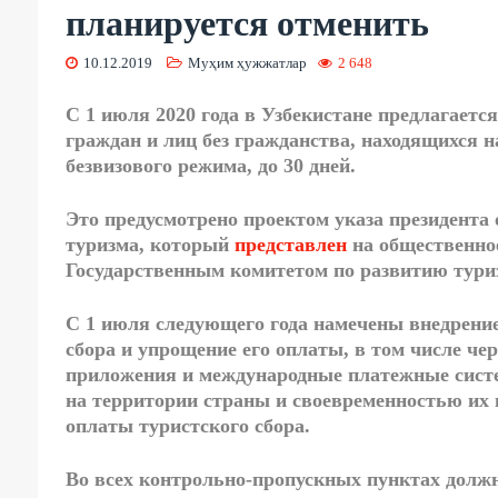
планируется отменить
10.12.2019
Муҳим ҳужжатлар
2 648
С 1 июля 2020 года в Узбекистане предлагаетс
граждан
и лиц без гражданства, находящихся н
безвизового режима, до
30 дней.
Это предусмотрено проектом указа президента
туризма, который
представлен
на общественное
Государственным комитетом по развитию тури
С 1 июля следующего года намечены внедрени
сбора
и упрощение его оплаты, в том числе ч
приложения и международные платежные сист
на территории страны и своевременностью их 
оплаты туристского сбора.
Во всех контрольно-пропускных пунктах дол