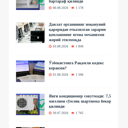
бартараф қилинди
06.08.2026
1 178
Давлат органининг ноқонуний
қароридан етказилган зарарни
қоплашнинг ягона механизми
жорий этилмоқда
03.08.2026
1 849
Ўзбекистонга Рақамли кодекс
керакми?
01.08.2026
1 596
Янги кондиционер совутмади: 7,5
миллион сўмлик шартнома бекор
қилинди
30.07.2026
1 765