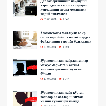
Давлат органининг ноқонуний
қароридан етказилган зарарни
қоплашнинг ягона механизми
жорий этилмоқда
03.08.2026
1 849
Ўзбекистонда мол-мулк ва ер
солиқлари бўйича имтиёзлардан
фойдаланиш тартиби белгиланди
21.07.2026
1 894
Зўравонликдан жабрланганлар
махсус марказга 6 ойгача
жойлаштирилиши мумкин
бўлади
13.07.2026
1 947
Зўравонликдан жабр кўрган
болалар ва аёлларни ҳимоя
қилиш кучайтирилмоқда