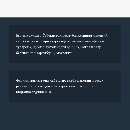
Барча ҳуқуқлар Ўзбекистон Республикасининг оммавий
ахборот воситалари тўғрисидаги ҳамда муаллифлик ва
турдош ҳуқуқлар тўғрисидаги қонун ҳужжатларида
белгиланган тартибда ҳимояланган.
Фаолиятингизга оид хабарлар, тадбирларнинг пресс-
релизларини қуйидаги электрон почтага юборинг:
nuqtainazar@umail.uz.