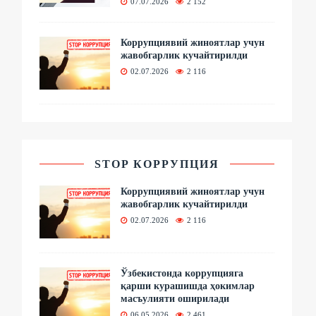
07.07.2026
2 152
Коррупциявий жиноятлар учун
жавобгарлик кучайтирилди
02.07.2026
2 116
STOP КОРРУПЦИЯ
Коррупциявий жиноятлар учун
жавобгарлик кучайтирилди
02.07.2026
2 116
Ўзбекистонда коррупцияга
қарши курашишда ҳокимлар
масъулияти оширилади
06.05.2026
2 461