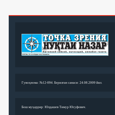
Гувоҳнома: №12-094. Берилган санаси: 24.08.2009 йил.
Бош муҳаррир: Юлдашев Тимур Юсуфович.