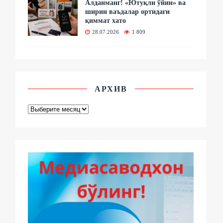
Алданманг! «Ютуқли ўйин» ва
ширин ваъдалар ортидаги
қиммат хато
28.07.2026
1 809
АРХИВ