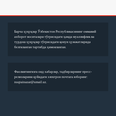
Барча ҳуқуқлар Ўзбекистон Республикасининг оммавий
ахборот воситалари тўғрисидаги ҳамда муаллифлик ва
турдош ҳуқуқлар тўғрисидаги қонун ҳужжатларида
белгиланган тартибда ҳимояланган.
Фаолиятингизга оид хабарлар, тадбирларнинг пресс-
релизларини қуйидаги электрон почтага юборинг:
nuqtainazar@umail.uz.