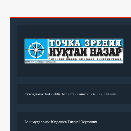
Гувоҳнома: №12-094. Берилган санаси: 24.08.2009 йил.
Бош муҳаррир: Юлдашев Тимур Юсуфович.