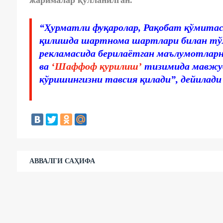
жарималар қўлланилган.
“Ҳурматли фуқаролар, Рақобат қўмитаси
қилишда шартнома шартлари билан тўл
рекламасида берилаётган маълумотларн
ва
‘Шаффоф қурилиш’
тизимида мавжуд
кўришингизни тавсия қилади”, дейилади
АВВАЛГИ САҲИФА