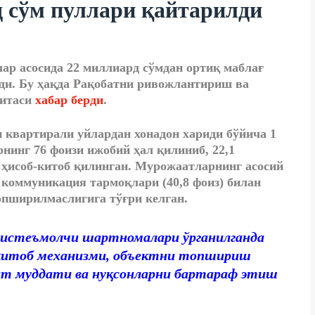
д сўм пуллари қайтарилди
ар асосида 22 миллиард сўмдан ортиқ маблағ
нди. Бу ҳақда Рақобатни ривожлантириш ва
митаси
хабар берди
.
п квартирали уйлардан хонадон хариди бўйича 1
рнинг 76 фоизи ижобий ҳал қилиниб, 22,1
 ҳисоб-китоб қилинган. Мурожаатларнинг асосий
 коммуникация тармоқлари (40,8 фоиз) билан
топширилмаслигига тўғри келган.
–истеъмолчи шартномалари ўрганилганда
китоб механизми, объектни топшириш
ат муддати ва нуқсонларни бартараф этиш