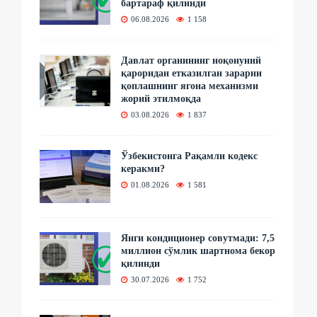
бартараф қилинди
06.08.2026
1 158
Давлат органининг ноқонуний
қароридан етказилган зарарни
қоплашнинг ягона механизми
жорий этилмоқда
03.08.2026
1 837
Ўзбекистонга Рақамли кодекс
керакми?
01.08.2026
1 581
Янги кондиционер совутмади: 7,5
миллион сўмлик шартнома бекор
қилинди
30.07.2026
1 752