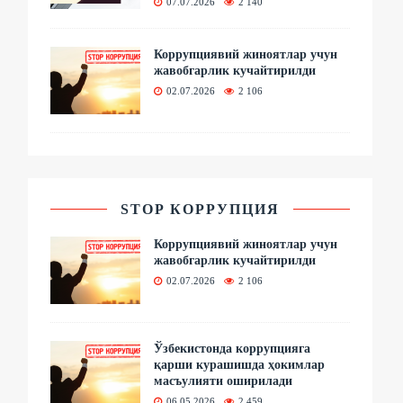
07.07.2026
2 140
Коррупциявий жиноятлар учун
жавобгарлик кучайтирилди
02.07.2026
2 106
STOP КОРРУПЦИЯ
Коррупциявий жиноятлар учун
жавобгарлик кучайтирилди
02.07.2026
2 106
Ўзбекистонда коррупцияга
қарши курашишда ҳокимлар
масъулияти оширилади
06.05.2026
2 459