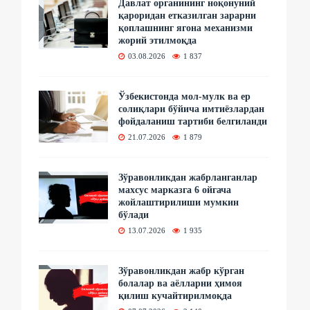
Давлат органининг ноқонуний
қароридан етказилган зарарни
қоплашнинг ягона механизми
жорий этилмоқда
03.08.2026
1 837
Ўзбекистонда мол-мулк ва ер
солиқлари бўйича имтиёзлардан
фойдаланиш тартиби белгиланди
21.07.2026
1 879
Зўравонликдан жабрланганлар
махсус марказга 6 ойгача
жойлаштирилиши мумкин
бўлади
13.07.2026
1 935
Зўравонликдан жабр кўрган
болалар ва аёлларни ҳимоя
қилиш кучайтирилмоқда