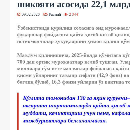
шикояти асосида 22,1 млр
09.02.2026
Расмий
2 344
Ўзбекистонда қурилиш соҳасига оид мурожаатл
фуқаролар фойдасига қайта ҳисоб-китоб қили
истеъмолчилар ҳуқуқларини ҳимоя қилиш қў
Маълум қилинишича, 2025-йилда қўмитага
кў
700 дан ортиқ мурожаатлар келиб тушган
. Ула
миллиард сўм истеъмолчилар фойдасига қайта
қисми уйларнинг таъмир сифати (42,9 фоиз) ва
боғлиқ бўлиб, 16,3 фоизи уйларни ўз вақтида 
Қўмита томонидан 130 га яқин қурувчи
аксарият шартномаларда қайта ҳисоб-
муддати, кечиктириш учун пеня, кафол
мажбуриятлари белгиланмаган.