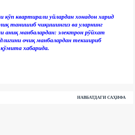
 кўп квартирали уйлардан хонадон харид
иқ танишиб чиқишингиз ва уларнинг
и аниқ манбалардан: электрон рўйхат
лигини очиқ манбалардан текшириб
 қўмита хабарида.
НАВБАТДАГИ САҲИФА