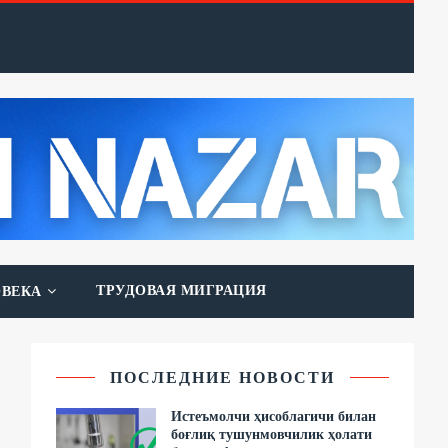
ТРУДОВАЯ МИГРАЦИЯ
ОВЕКА
ПОСЛЕДНИЕ НОВОСТИ
Истеъмолчи ҳисоблагичи билан
боғлиқ тушунмовчилик ҳолати