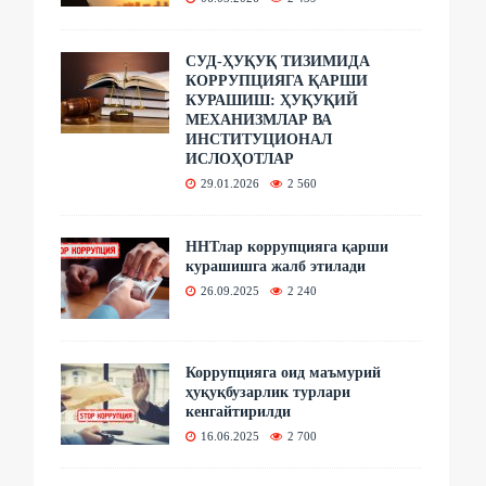
СУД-ҲУҚУҚ ТИЗИМИДА
КОРРУПЦИЯГА ҚАРШИ
КУРАШИШ: ҲУҚУҚИЙ
МЕХАНИЗМЛАР ВА
ИНСТИТУЦИОНАЛ
ИСЛОҲОТЛАР
29.01.2026
2 560
ННТлар коррупцияга қарши
курашишга жалб этилади
26.09.2025
2 240
Коррупцияга оид маъмурий
ҳуқуқбузарлик турлари
кенгайтирилди
16.06.2025
2 700