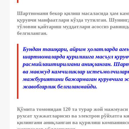
Шартномани бекор қилиш масаласида ҳам камч
қурувчи манфаатлари кўзда тутилган. Шунинг
тўловни қайтариш муддатлари асоссиз равишд
белгиланган
.
Бундан ташқари, айрим ҳолатларда аге
шартномаларда қурилишга масъул қуру
расмийлаштирилгани аниқланган. Шарт
ва мавжуд камчиликлар истеъмолчиларни
мажбуриятини бажармаган қурувчига эс
жавобгарлик белгиланмайди.
Қўмита томонидан 120 та турар жой мажмуаси 
рухсат ҳужжатларисиз ва электрон рўйхатга к
қилингани аниқланган ва қурилиш компанияси