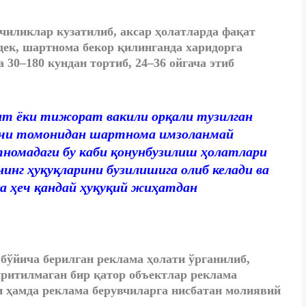
иликлар кузатилиб, аксар ҳолатларда фақат
дек, шартнома бекор қилинганда
харидорга
а
30–180 кундан тортиб, 24–
36 ойгача этиб
нт ёки тижорат вакили орқали тузилган
вчи томонидан шартнома имзоланмай
номадаги бу каби қонунбузилиш ҳолатлари
нг ҳуқуқларини бузилишига олиб келади ва
а ҳеч қандай ҳуқуқий жиҳатдан
бўйича берилган реклама ҳолати ўрганилиб,
иритилмаган бир қатор объектлар реклама
 ҳамда реклама берувчиларга нисбатан молиявий