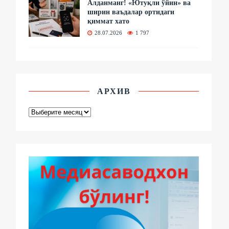
Алданманг! «Ютуқли ўйин» ва
ширин ваъдалар ортидаги
қиммат хато
28.07.2026
1 797
АРХИВ