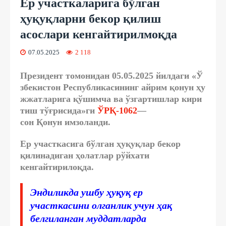
Ер участкаларига бўлган
ҳуқуқларни бекор қилиш
асослари кенгайтирилмоқда
07.05.2025
2 118
Президент
томонидан
05.05.2025
йилдаги
«
Ў
збекистон
Республикасининг
айрим
қонун
ҳу
жжатларига
қўшимча
ва
ўзгартишлар
кири
тиш
тўғрисида
»
ги
ЎРҚ
-1062
—
сон
Қонун
имзоланди
.
Ер участкасига бўлган ҳуқуқлар бекор
қилинадиган ҳолатлар рўйхати
кенгайтирилоқда.
Эндиликда ушбу ҳуқуқ ер
участкасини олганлик учун ҳақ
белгиланган муддатларда