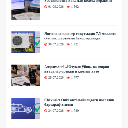
Ўзбекистонга Рақамли кодекс керакми?
01.08.2026
1 562
Янги кондиционер совутмади: 7,5 миллион
сўмлик шартнома бекор қилинди
30.07.2026
1 731
Алданманг! «Ютуқли ўйин» ва ширин
ваъдалар ортидаги қиммат хато
28.07.2026
1 777
Chevrolet Onix автомобилидаги носозлик
бартараф этилди
24.07.2026
1 780