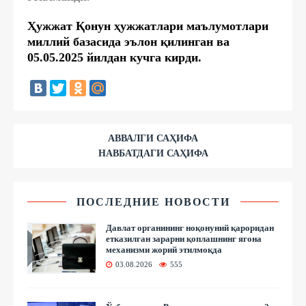
Ҳужжат Қонун ҳужжатлари маълумотлари
миллий базасида эълон қилинган ва
05.05.2025 йилдан кучга кирди.
АВВАЛГИ САҲИФА
НАВБАТДАГИ САҲИФА
ПОСЛЕДНИЕ НОВОСТИ
Давлат органининг ноқонуний қароридан
етказилган зарарни қоплашнинг ягона
механизми жорий этилмоқда
03.08.2026
555