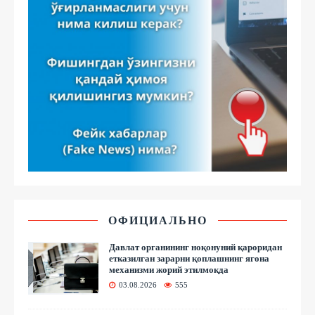
ОФИЦИАЛЬНО
Давлат органининг ноқонуний қароридан
етказилган зарарни қоплашнинг ягона
механизми жорий этилмоқда
03.08.2026
555