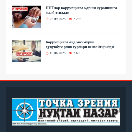
ННТлар коррупцияга қарши курашишга
жалб этилади
26.09.2025
2 236
Коррупцияга оид маъмурий
ҳуқуқбузарлик турлари кенгайтирилди
16.06.2025
2 696