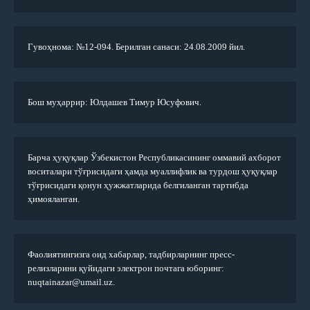
Гувоҳнома: №12-094. Берилган санаси: 24.08.2009 йил.
Бош муҳаррир: Юлдашев Тимур Юсуфович.
Барча ҳуқуқлар Ўзбекистон Республикасининг оммавий ахборот
воситалари тўғрисидаги ҳамда муаллифлик ва турдош ҳуқуқлар
тўғрисидаги қонун ҳужжатларида белгиланган тартибда
ҳимояланган.
Фаолиятингизга оид хабарлар, тадбирларнинг пресс-
релизларини қуйидаги электрон почтага юборинг:
nuqtainazar@umail.uz.