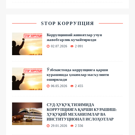
STOP КОРРУПЦИЯ
Коррупциявий жиноятлар учун
жавобгарлик кучайтирилди
02.07.2026
2 091
Ўзбекистонда коррупцияга қарши
курашишда ҳокимлар масъулияти
оширилади
06.05.2026
2 455
СУД-ҲУҚУҚ ТИЗИМИДА
КОРРУПЦИЯГА ҚАРШИ КУРАШИШ:
ҲУҚУҚИЙ МЕХАНИЗМЛАР ВА
ИНСТИТУЦИОНАЛ ИСЛОҲОТЛАР
29.01.2026
2 556