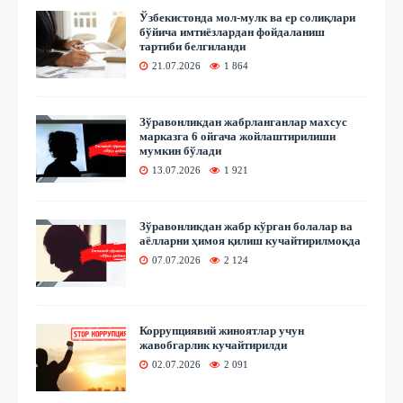
Ўзбекистонда мол-мулк ва ер солиқлари
бўйича имтиёзлардан фойдаланиш
тартиби белгиланди
21.07.2026
1 864
Зўравонликдан жабрланганлар махсус
марказга 6 ойгача жойлаштирилиши
мумкин бўлади
13.07.2026
1 921
Зўравонликдан жабр кўрган болалар ва
аёлларни ҳимоя қилиш кучайтирилмоқда
07.07.2026
2 124
Коррупциявий жиноятлар учун
жавобгарлик кучайтирилди
02.07.2026
2 091