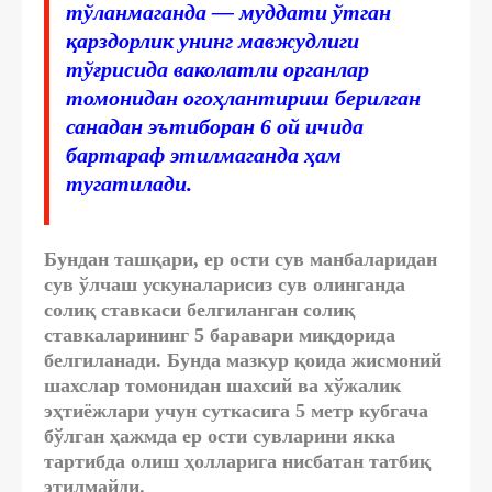
тўланмаганда — муддати ўтган
қарздорлик унинг мавжудлиги
тўғрисида ваколатли органлар
томонидан огоҳлантириш берилган
санадан эътиборан 6 ой ичида
бартараф этилмаганда ҳам
тугатилади.
Бундан ташқари, ер ости сув манбаларидан
сув ўлчаш ускуналарисиз сув олинганда
солиқ ставкаси белгиланган солиқ
ставкаларининг 5 баравари миқдорида
белгиланади. Бунда мазкур қоида жисмоний
шахслар томонидан шахсий ва хўжалик
эҳтиёжлари учун суткасига 5 метр кубгача
бўлган ҳажмда ер ости сувларини якка
тартибда олиш ҳолларига нисбатан татбиқ
этилмайди.