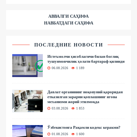
АВВАЛГИ САҲИФА
НАВБАТДАГИ САҲИФА
ПОСЛЕДНИЕ НОВОСТИ
Истеъмолчи ҳисоблагичи билан боғлиқ
тушунмовчилик ҳолати бартараф қилинди
06.08.2026
1 189
Давлат органининг ноқонуний қароридан
етказилган зарарни қоплашнинг ягона
механизми жорий этилмоқда
03.08.2026
1 853
Ўзбекистонга Рақамли кодекс керакми?
01.08.2026
1 600