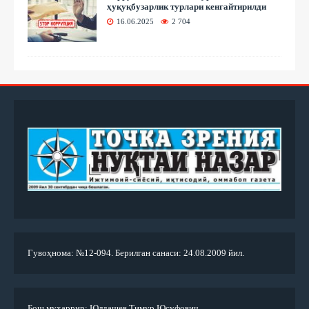
ҳуқуқбузарлик турлари кенгайтирилди
16.06.2025
2 704
Гувоҳнома: №12-094. Берилган санаси: 24.08.2009 йил.
Бош муҳаррир: Юлдашев Тимур Юсуфович.