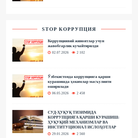
STOP КОРРУПЦИЯ
Коррупциявий жиноятлар учун
жавобгарлик кучайтирилди
02.07.2026
2 102
Ўзбекистонда коррупцияга қарши
курашишда ҳокимлар масъулияти
оширилади
06.05.2026
2 458
СУД-ҲУҚУҚ ТИЗИМИДА
КОРРУПЦИЯГА ҚАРШИ КУРАШИШ:
ҲУҚУҚИЙ МЕХАНИЗМЛАР ВА
ИНСТИТУЦИОНАЛ ИСЛОҲОТЛАР
29.01.2026
2 560