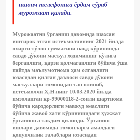
ишонч телефонига ёрдам сўраб
мурожаат қилади.
Мурожаатни ўрганиш давомида шахсан
иштирок этган истеъмолчининг 2021 йилда
охирги тўлов суммасини нақд кўринишда
савдо дўкони масъул ходимининг қўлига
берганлиги, қарзи қолмаганлиги бўйича ўша
пайтда маълумотнома ҳам олганлиги
юзасидан қилган даъвоси савдо дўкони
масъуллари томонидан тан олиниб,
истеъмолчи Ҳ.Н.нинг 10.03.2020 йилда
имзоланган кр-99000118-2-сонли шартнома
бўйича қарздорлиги мавжуд эмаслиги
бўйича жавоб хати кўринишидаги ҳужжат
ўрганишга тақдим қилинди. Ўрганиш
ишлари давомида томонларга амалдаги
қонунчилик талаблари юзасидан