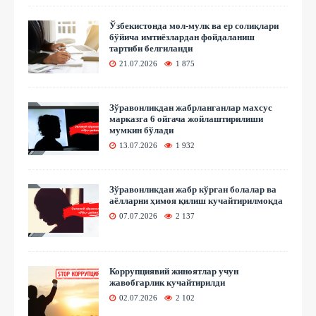
Ўзбекистонда мол-мулк ва ер солиқлари
бўйича имтиёзлардан фойдаланиш
тартиби белгиланди
21.07.2026
1 875
Зўравонликдан жабрланганлар махсус
марказга 6 ойгача жойлаштирилиши
мумкин бўлади
13.07.2026
1 932
Зўравонликдан жабр кўрган болалар ва
аёлларни ҳимоя қилиш кучайтирилмоқда
07.07.2026
2 137
Коррупциявий жиноятлар учун
жавобгарлик кучайтирилди
02.07.2026
2 102