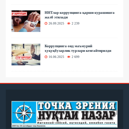
ННТлар коррупцияга қарши курашишга
жалб этилади
26.09.2025
2 239
Коррупцияга оид маъмурий
ҳуқуқбузарлик турлари кенгайтирилди
16.06.2025
2 699