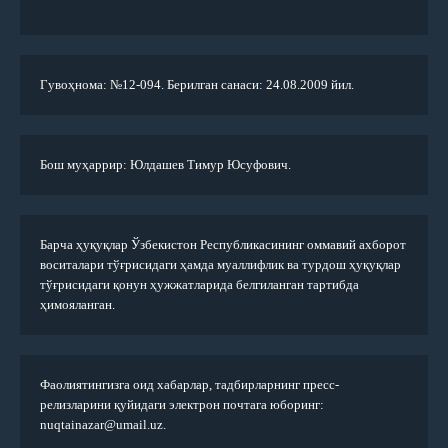
Гувоҳнома: №12-094. Берилган санаси: 24.08.2009 йил.
Бош муҳаррир: Юлдашев Тимур Юсуфович.
Барча ҳуқуқлар Ўзбекистон Республикасининг оммавий ахборот
воситалари тўғрисидаги ҳамда муаллифлик ва турдош ҳуқуқлар
тўғрисидаги қонун ҳужжатларида белгиланган тартибда
ҳимояланган.
Фаолиятингизга оид хабарлар, тадбирларнинг пресс-
релизларини қуйидаги электрон почтага юборинг:
nuqtainazar@umail.uz.