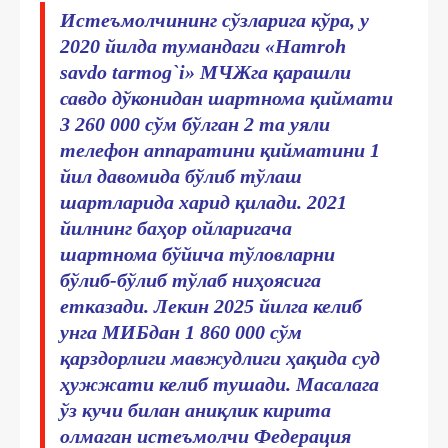
Истеъмолчининг сўзларига кўра, у
2020 йилда тумандаги «Hamroh
savdo tarmog`i» МЧЖга қарашли
савдо дўконидан шартнома қиймати
3 260 000 сўм бўлган 2 та уяли
телефон аппаратини қийматини 1
йил давомида бўлиб тўлаш
шартларида харид қилади. 2021
йилнинг баҳор ойларигача
шартнома бўйича тўловларни
бўлиб-бўлиб тўлаб ниҳоясига
етказади. Лекин 2025 йилга келиб
унга МИБдан 1 860 000 сўм
қарздорлиги мавжудлиги ҳақида суд
ҳужжати келиб тушади. Масалага
ўз кучи билан аниқлик кирита
олмаган истеъмолчи Федерация