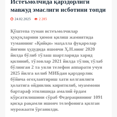
Истеъмолчида қарздорлиги
мавжуд эмаслиги исботини топди
24.02.2025
2 285
Қўштепа туман истеъмолчилар
ҳуқуқларини ҳимоя қилиш жамиятида
туманнинг «Қийқи» маҳалла фуқаролар
йиғини ҳудудида яшовчи Ҳ.Н.нинг 2020
йилда бўлиб тўлаш шартларида харид
қилиниб, тўловлар 2021 йилда тўлиқ тўлаб
бўлинган 2 та уяли телефон аппарати учун
2025 йилга келиб МИБдан қарздорлик
бўйича огоҳлантириш хати келганлиги
ҳолатига ойдинлик киритилиб, муаммони
бартараф этилишида амалий ёрдам
кўрсатилишини сўраб Федерациянинг 1091
қисқа рақамли ишонч телефонига қилган
мурожаати ўрганилди.