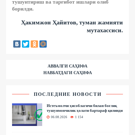
тушунтириш ва тарғибот ишлари олиб
борилди.
Ҳакимжон Ҳайитов, туман жамияти
мутахассиси.
АВВАЛГИ САҲИФА
НАВБАТДАГИ САҲИФА
ПОСЛЕДНИЕ НОВОСТИ
Истеъмолчи ҳисоблагичи билан боғлиқ
тушунмовчилик ҳолати бартараф қилинди
06.08.2026
1 154