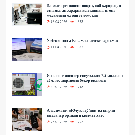
Давлат органининг ноқонуний қароридан
етказилган зарарни қоплашнинг ягона
механизми жорий этилмоқда
03.08.2026
1 833
Ўзбекистонга Рақамли кодекс керакми?
01.08.2026
1 577
Янги кондиционер совутмади: 7,5 миллион
сўмлик шартнома бекор қилинди
30.07.2026
1 748
Алданманг! «Ютуқли ўйин» ва ширин
ваъдалар ортидаги қиммат хато
28.07.2026
1 792