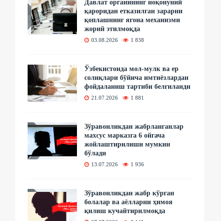
Давлат органининг ноқонуний
қароридан етказилган зарарни
қоплашнинг ягона механизми
жорий этилмоқда
03.08.2026
1 838
Ўзбекистонда мол-мулк ва ер
солиқлари бўйича имтиёзлардан
фойдаланиш тартиби белгиланди
21.07.2026
1 881
Зўравонликдан жабрланганлар
махсус марказга 6 ойгача
жойлаштирилиши мумкин
бўлади
13.07.2026
1 936
Зўравонликдан жабр кўрган
болалар ва аёлларни ҳимоя
қилиш кучайтирилмоқда