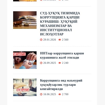
СУД-ҲУҚУҚ ТИЗИМИДА
КОРРУПЦИЯГА ҚАРШИ
КУРАШИШ: ҲУҚУҚИЙ
МЕХАНИЗМЛАР ВА
ИНСТИТУЦИОНАЛ
ИСЛОҲОТЛАР
29.01.2026
2 560
ННТлар коррупцияга қарши
курашишга жалб этилади
26.09.2025
2 240
Коррупцияга оид маъмурий
ҳуқуқбузарлик турлари
кенгайтирилди
16.06.2025
2 700