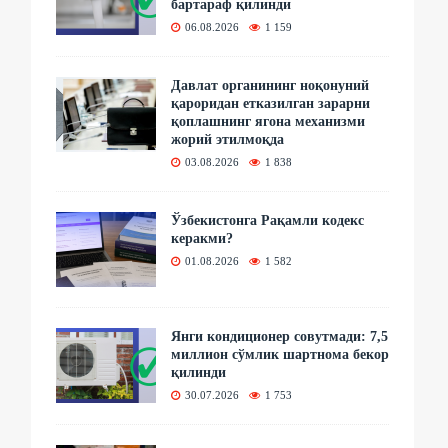
бартараф қилинди
06.08.2026
1 159
Давлат органининг ноқонуний
қароридан етказилган зарарни
қоплашнинг ягона механизми
жорий этилмоқда
03.08.2026
1 838
Ўзбекистонга Рақамли кодекс
керакми?
01.08.2026
1 582
Янги кондиционер совутмади: 7,5
миллион сўмлик шартнома бекор
қилинди
30.07.2026
1 753