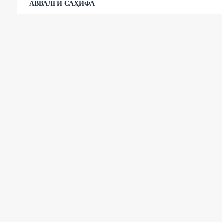
АВВАЛГИ САҲИФА