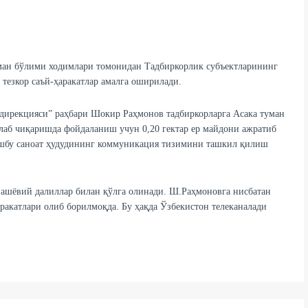
ман бўлими ходимлари томонидан Тадбиркорлик субъектларининг
тезкор саъй-ҳаракатлар амалга оширилади.
 дирекцияси” раҳбари Шокир Раҳмонов тадбиркорларга Асака туман
лаб чиқаришда фойдаланиш учун 0,20 гектар ер майдони ажратиб
ушбу саноат ҳудудининг коммуникация тизимини ташкил қилиш
 ашёвий далиллар билан қўлга олинади. Ш.Раҳмоновга нисбатан
ракатлари олиб борилмоқда. Бу ҳақда Ўзбекистон телеканалади