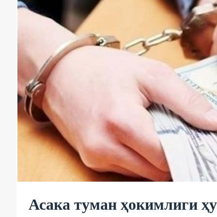
Асака туман ҳокимлиги ҳу