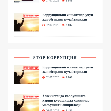
07.07.2026
2 141
Коррупциявий жиноятлар учун
жавобгарлик кучайтирилди
02.07.2026
2 107
STOP КОРРУПЦИЯ
Коррупциявий жиноятлар учун
жавобгарлик кучайтирилди
02.07.2026
2 107
Ўзбекистонда коррупцияга
қарши курашишда ҳокимлар
масъулияти оширилади
06.05.2026
2 459