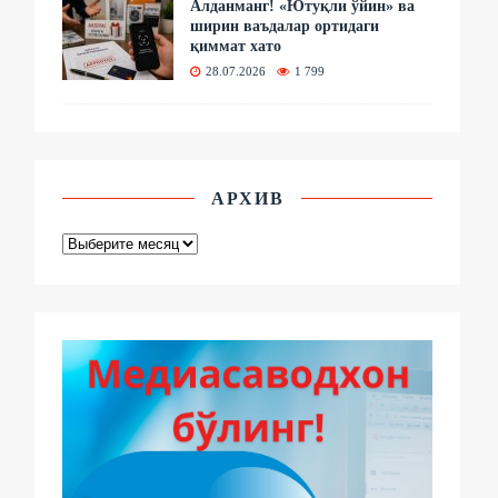
Алданманг! «Ютуқли ўйин» ва
ширин ваъдалар ортидаги
қиммат хато
28.07.2026
1 799
АРХИВ