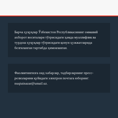
Барча ҳуқуқлар Ўзбекистон Республикасининг оммавий
ахборот воситалари тўғрисидаги ҳамда муаллифлик ва
турдош ҳуқуқлар тўғрисидаги қонун ҳужжатларида
белгиланган тартибда ҳимояланган.
Фаолиятингизга оид хабарлар, тадбирларнинг пресс-
релизларини қуйидаги электрон почтага юборинг:
nuqtainazar@umail.uz.