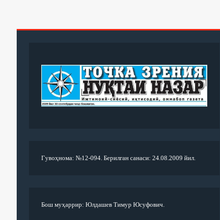
Гувоҳнома: №12-094. Берилган санаси: 24.08.2009 йил.
Бош муҳаррир: Юлдашев Тимур Юсуфович.