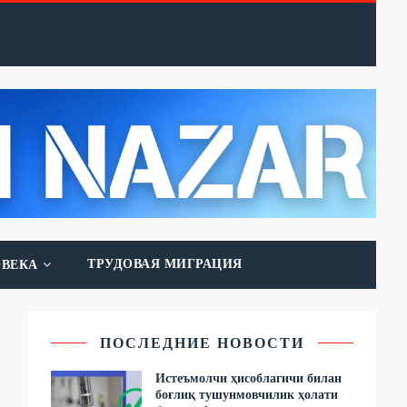
ТРУДОВАЯ МИГРАЦИЯ
ОВЕКА
ПОСЛЕДНИЕ НОВОСТИ
Истеъмолчи ҳисоблагичи билан
боғлиқ тушунмовчилик ҳолати