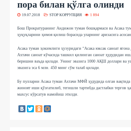
пора билан қўлга олинди
19.07.2018
STOP КОРРУПЦИЯ
1 894
Бош Прократуранинг Андижон туман бошқармаси ва Асака ту
ҳуқуқларини ҳимоя қилиш борасида уларнинг аризасига асосан 
Асака туман ҳокимлиги ҳузуридаги “Асака юксак саноат ягона
Ахтачи саноат кўчасида ташкил қилинган саноат ҳудудидан иш
беришни ваъда қилади. Унинг эвазига 1000 АҚШ доллари ва 
эвазига эса 6 млн. 450 минг сўм талаб қилади.
Бу пулларни Асака туман Ахтачи МФЙ ҳудудида олган вақтида
жиноят иши қўзғатилиб, тегишли тартибда дастлабки тергов ҳа
махсус кўрсатув намойиш этилди.