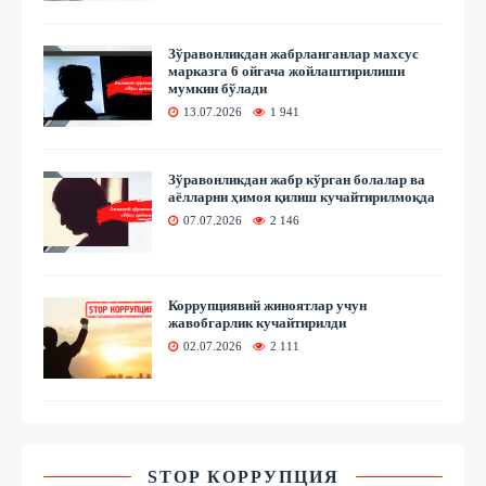
Зўравонликдан жабрланганлар махсус
марказга 6 ойгача жойлаштирилиши
мумкин бўлади
13.07.2026
1 941
Зўравонликдан жабр кўрган болалар ва
аёлларни ҳимоя қилиш кучайтирилмоқда
07.07.2026
2 146
Коррупциявий жиноятлар учун
жавобгарлик кучайтирилди
02.07.2026
2 111
STOP КОРРУПЦИЯ