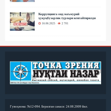
Коррупцияга оид маъмурий
ҳуқуқбузарлик турлари кенгайтирилди
16.06.2025
2 701
Гувоҳнома: №12-094. Берилган санаси: 24.08.2009 йил.