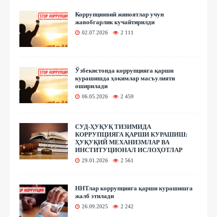
Коррупциявий жиноятлар учун
жавобгарлик кучайтирилди
02.07.2026
2 111
Ўзбекистонда коррупцияга қарши
курашишда ҳокимлар масъулияти
оширилади
06.05.2026
2 459
СУД-ҲУҚУҚ ТИЗИМИДА
КОРРУПЦИЯГА ҚАРШИ КУРАШИШ:
ҲУҚУҚИЙ МЕХАНИЗМЛАР ВА
ИНСТИТУЦИОНАЛ ИСЛОҲОТЛАР
29.01.2026
2 561
ННТлар коррупцияга қарши курашишга
жалб этилади
26.09.2025
2 242