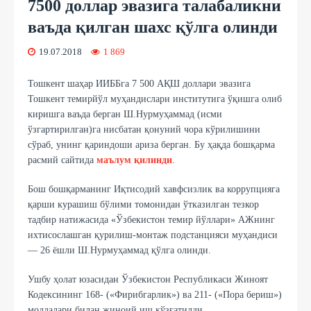
7500 доллар эвазига талабаликни
ваъда қилган шахс қўлга олинди
19.07.2018
1 869
Тошкент шаҳар ИИББга 7 500 АҚШ доллари эвазига
Тошкент темирйўл муҳандислари институтига ўқишга олиб
киришга ваъда берган Ш.Нурмуҳаммад (исми
ўзгартирилган)га нисбатан қонуний чора кўрилишини
сўраб, унинг қариндоши ариза берган. Бу ҳақда бошқарма
расмий сайтида
маълум қилинди
.
Бош бошқарманинг Иқтисодий хавфсизлик ва коррупцияга
қарши курашиш бўлими томонидан ўтказилган тезкор
тадбир натижасида «Ўзбекистон темир йўллари» АЖнинг
ихтисослашган қурилиш-монтаж подстанцияси муҳандиси
— 26 ёшли Ш.Нурмуҳаммад қўлга олинди.
Ушбу ҳолат юзасидан Ўзбекистон Республикаси Жиноят
Кодексининг 168- («Фирибгарлик») ва 211- («Пора бериш»)
моддалари билан жиноий иш қўзғатилди.