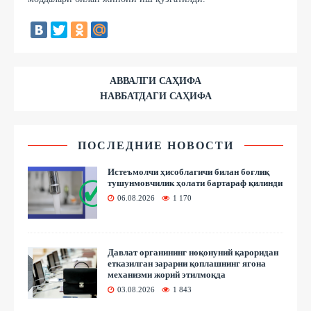
АВВАЛГИ САҲИФА
НАВБАТДАГИ САҲИФА
ПОСЛЕДНИЕ НОВОСТИ
Истеъмолчи ҳисоблагичи билан боғлиқ
тушунмовчилик ҳолати бартараф қилинди
06.08.2026
1 170
Давлат органининг ноқонуний қароридан
етказилган зарарни қоплашнинг ягона
механизми жорий этилмоқда
03.08.2026
1 843