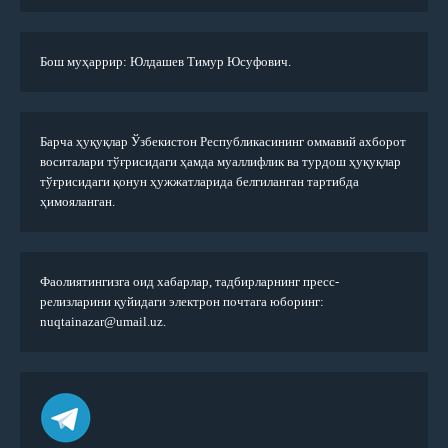
Бош муҳаррир: Юлдашев Тимур Юсуфович.
Барча ҳуқуқлар Ўзбекистон Республикасининг оммавий ахборот
воситалари тўғрисидаги ҳамда муаллифлик ва турдош ҳуқуқлар
тўғрисидаги қонун ҳужжатларида белгиланган тартибда
ҳимояланган.
Фаолиятингизга оид хабарлар, тадбирларнинг пресс-
релизларини қуйидаги электрон почтага юборинг:
nuqtainazar@umail.uz.