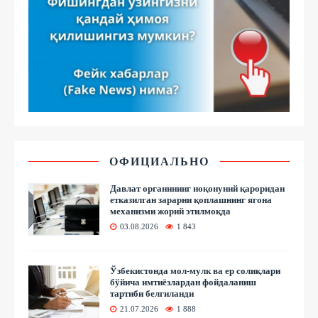
ОФИЦИАЛЬНО
Давлат органининг ноқонуний қароридан
етказилган зарарни қоплашнинг ягона
механизми жорий этилмоқда
03.08.2026
1 843
Ўзбекистонда мол-мулк ва ер солиқлари
бўйича имтиёзлардан фойдаланиш
тартиби белгиланди
21.07.2026
1 888