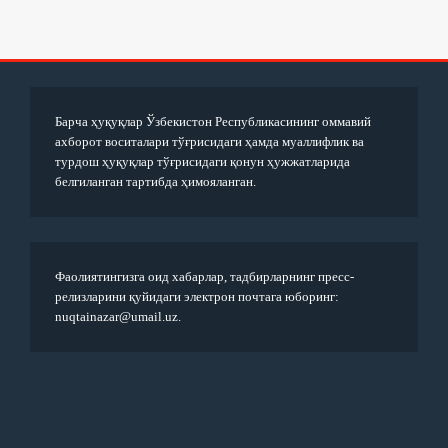
Барча ҳуқуқлар Ўзбекистон Республикасининг оммавий
ахборот воситалари тўғрисидаги ҳамда муаллифлик ва
турдош ҳуқуқлар тўғрисидаги қонун ҳужжатларида
белгиланган тартибда ҳимояланган.
Фаолиятингизга оид хабарлар, тадбирларнинг пресс-
релизларини қуйидаги электрон почтага юборинг:
nuqtainazar@umail.uz.