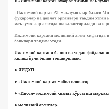
● «Ижтимоий карта» ахборот тизими маълумот
«Ижтимоий карта» АТ маълумотлар базаси Ми
фуқаролар ва давлат органлари тақдим этган
маълумотлар асосида шакллантирилади ва юр
Ижтимоий картани молиявий агент сифатида и
банклари тақдим этади.
Ижтимоий картани бериш ва ундан фойдалани
қилиш йўли билан топширилади:
● ЯИДХП;
● «Ижтимоий карта» мобил иловаси;
● «Инсон» ижтимоий хизмат кўрсатиш марказл
● молиявий агентлар.