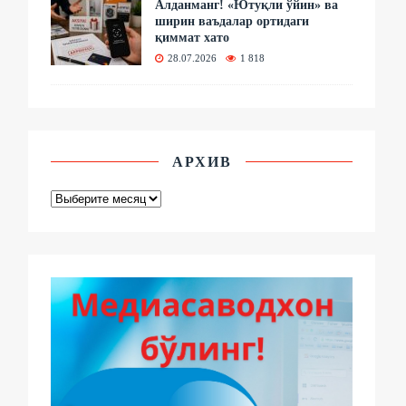
Алданманг! «Ютуқли ўйин» ва
ширин ваъдалар ортидаги
қиммат хато
28.07.2026
1 818
АРХИВ