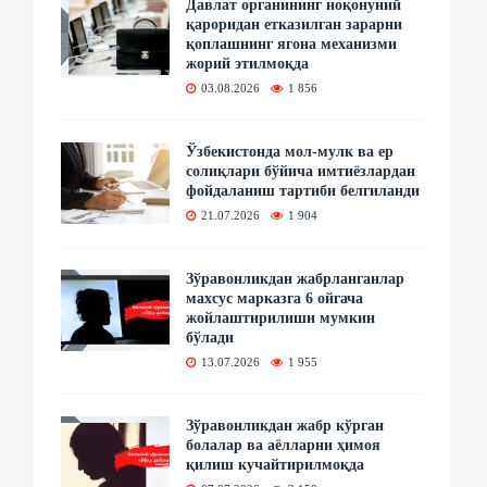
Давлат органининг ноқонуний
қароридан етказилган зарарни
қоплашнинг ягона механизми
жорий этилмоқда
03.08.2026
1 856
Ўзбекистонда мол-мулк ва ер
солиқлари бўйича имтиёзлардан
фойдаланиш тартиби белгиланди
21.07.2026
1 904
Зўравонликдан жабрланганлар
махсус марказга 6 ойгача
жойлаштирилиши мумкин
бўлади
13.07.2026
1 955
Зўравонликдан жабр кўрган
болалар ва аёлларни ҳимоя
қилиш кучайтирилмоқда