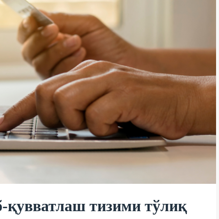
-қувватлаш тизими тўлиқ