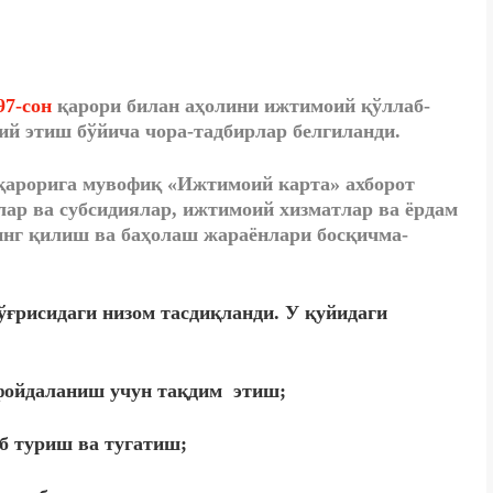
97-сон
қарори билан аҳолини ижтимоий қўллаб-
й этиш бўйича чора-тадбирлар белгиланди.
 қарорига мувофиқ «Ижтимоий карта» ахборот
ар ва субсидиялар, ижтимоий хизматлар ва ёрдам
нг қилиш ва баҳолаш жараёнлари босқичма-
ғрисидаги низом тасдиқланди. У қуйидаги
фойдаланиш учун тақдим этиш;
б туриш ва тугатиш;