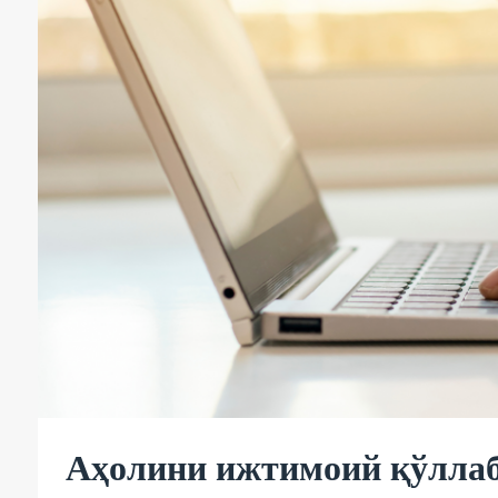
Аҳолини ижтимоий қўллаб