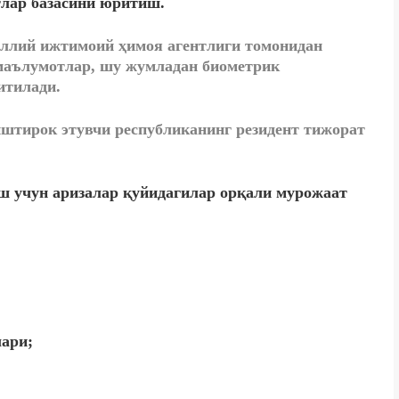
лар базасини юритиш.
ллий ижтимоий ҳимоя агентлиги томонидан
 маълумотлар, шу жумладан биометрик
итилади.
штирок этувчи республиканинг резидент тижорат
ш учун аризалар қуйидагилар орқали мурожаат
ари;