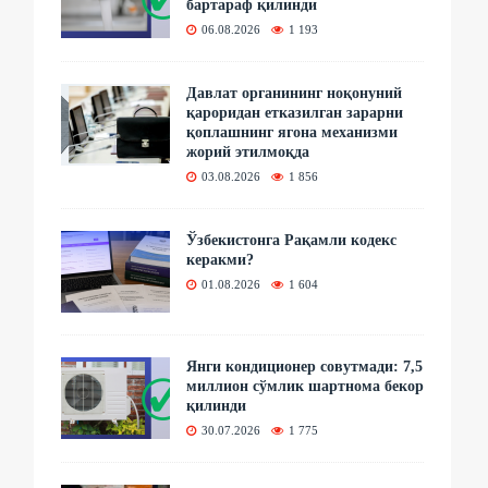
бартараф қилинди
06.08.2026
1 193
Давлат органининг ноқонуний
қароридан етказилган зарарни
қоплашнинг ягона механизми
жорий этилмоқда
03.08.2026
1 856
Ўзбекистонга Рақамли кодекс
керакми?
01.08.2026
1 604
Янги кондиционер совутмади: 7,5
миллион сўмлик шартнома бекор
қилинди
30.07.2026
1 775