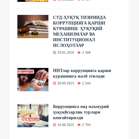
СУД-ҲУҚУҚ ТИЗИМИДА
КОРРУПЦИЯГА ҚАРШИ
КУРАШИШ: ҲУҚУҚИЙ
МЕХАНИЗМЛАР ВА
ИНСТИТУЦИОНАЛ
ИСЛОҲОТЛАР
29.01.2026
2 568
ННТлар коррупцияга қарши
курашишга жалб этилади
26.09.2025
2 244
Коррупцияга оид маъмурий
ҳуқуқбузарлик турлари
кенгайтирилди
16.06.2025
2 704