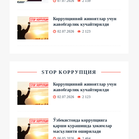
07.07.2026
2 159
Коррупциявий жиноятлар учун
жавобгарлик кучайтирилди
02.07.2026
2 123
STOP КОРРУПЦИЯ
Коррупциявий жиноятлар учун
жавобгарлик кучайтирилди
02.07.2026
2 123
Ўзбекистонда коррупцияга
қарши курашишда ҳокимлар
масъулияти оширилади
06.05.2026
2 464