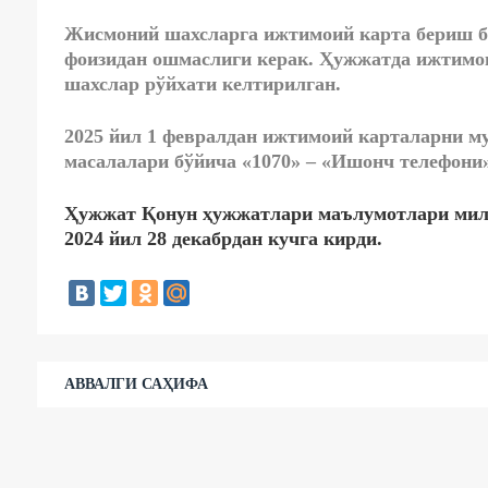
Жисмоний шахсларга ижтимоий карта бериш б
фоизидан ошмаслиги керак. Ҳужжатда ижтимои
шахслар рўйхати келтирилган.
2025 йил 1 февралдан ижтимоий карталарни м
масалалари бўйича «1070» – «Ишонч телефони
Ҳужжат Қонун
ҳужжатлари
маълумотлари милл
2024 йил 28 декабрдан кучга кирди.
АВВАЛГИ САҲИФА