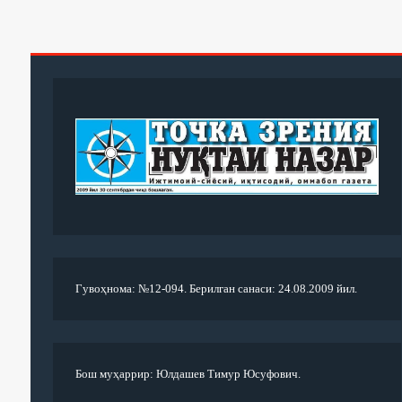
Гувоҳнома: №12-094. Берилган санаси: 24.08.2009 йил.
Бош муҳаррир: Юлдашев Тимур Юсуфович.