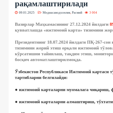
рақамлаштирилади
09.01.2025
Медиасаводхонлик
,
Расмий
3 004
Вазирлар Маҳкамасининг 27.12.2024 йилдаги
8
қувватлашда «ижтимоий карта» тизимини жори
Президентнинг 18.07.2024 йилдаги ПҚ-267-сон
тизимини жорий этиш орқали ижтимоий тўловл
кўрсатишни тайинлаш, тақдим этиш, монитори
босқич автоматлаштирилмоқда.
Ўзбекистон Республикаси Ижтимоий картаси тў
тартибларни белгилайди:
● ижтимоий карталарни муомалага чиқариш, 
● ижтимоий карталарни алмаштириш, тўхтати