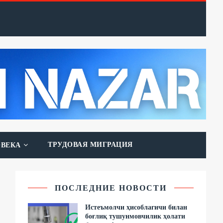
ТРУДОВАЯ МИГРАЦИЯ
ОВЕКА
ПОСЛЕДНИЕ НОВОСТИ
Истеъмолчи ҳисоблагичи билан
боғлиқ тушунмовчилик ҳолати