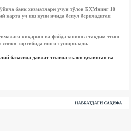
ўйича банк хизматлари учун тўлов БҲМнинг 10
й карта уч иш куни ичида бепул бериладиган
уомалага чиқариш ва фойдаланишга тақдим этиш
» синов тартибида ишга туширилади.
ий базасида давлат тилида эълон қилинган ва
НАВБАТДАГИ САҲИФА